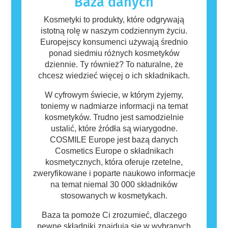
Baza danych
osób mogą okazać się alergizujące. Nie
oznacza to jednak, że produkt nie jest
Kosmetyki to produkty, które odgrywają
bezpieczny dla innych.
istotną rolę w naszym codziennym życiu.
Europejscy konsumenci używają średnio
ponad siedmiu różnych kosmetyków
dziennie. Ty również? To naturalne, że
chcesz wiedzieć więcej o ich składnikach.
W cyfrowym świecie, w którym żyjemy,
toniemy w nadmiarze informacji na temat
kosmetyków. Trudno jest samodzielnie
ustalić, które źródła są wiarygodne.
COSMILE Europe jest bazą danych
Cosmetics Europe o składnikach
kosmetycznych, która oferuje rzetelne,
zweryfikowane i poparte naukowo informacje
na temat niemal 30 000 składników
stosowanych w kosmetykach.
Baza ta pomoże Ci zrozumieć, dlaczego
pewne składniki znajdują się w wybranych