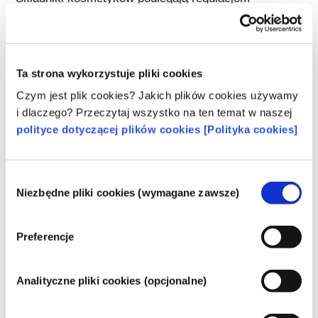
prawnym. Należy pamiętać, że w przypadku 
składników kosmetycznych, poza UE mogą 
obowiązywać inne przepisy.
Ta strona wykorzystuje pliki cookies
Czym jest plik cookies? Jakich plików cookies używamy
i dlaczego? Przeczytaj wszystko na ten temat w naszej
Poznaj swoje kosmetyki
polityce dotyczącej plików cookies [Polityka cookies]
W jaki sposób zapewnia się
Wybór
bezpieczeństwo kosmetyków w Europie?
Niezbędne pliki cookies (wymagane zawsze)
zgody
Przepisy UE wymagają, aby produkty
kosmetyczne i higieny osobistej sprzedawane
w Unii Europejskiej były bezpieczne. Firmy
Preferencje
oraz krajowe i europejskie organy regulacyjne
czytaj więcej
wspólnie ponoszą odpowiedzialność za
Co należy wiedzieć o substancjach
bezpieczeństwo produktów kosmetycznych.
Analityczne pliki cookies (opcjonalne)
zaburzających gospodarkę hormonalną
(ED)?