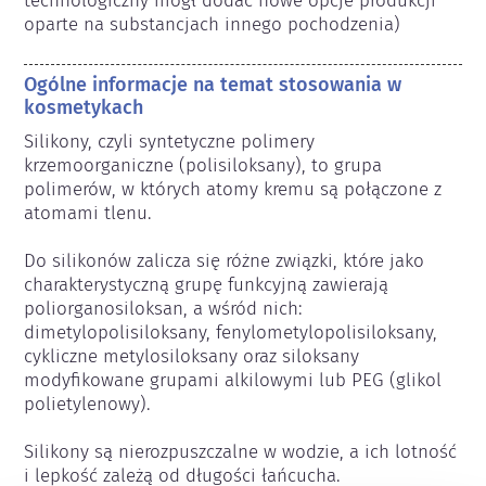
technologiczny mógł dodać nowe opcje produkcji 
oparte na substancjach innego pochodzenia) 
Ogólne informacje na temat stosowania w
kosmetykach
Silikony, czyli syntetyczne polimery 
krzemoorganiczne (polisiloksany), to grupa 
polimerów, w których atomy kremu są połączone z 
atomami tlenu. 

Do silikonów zalicza się różne związki, które jako 
charakterystyczną grupę funkcyjną zawierają 
poliorganosiloksan, a wśród nich: 
dimetylopolisiloksany, fenylometylopolisiloksany, 
cykliczne metylosiloksany oraz siloksany 
modyfikowane grupami alkilowymi lub PEG (glikol 
polietylenowy).

Silikony są nierozpuszczalne w wodzie, a ich lotność 
i lepkość zależą od długości łańcucha. 