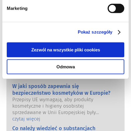
Regulacje dotyczące kosmetyków
Marketing
Składniki kosmetyków podlegają regulacjom 
prawnym. Należy pamiętać, że w przypadku 
składników kosmetycznych, poza UE mogą 
Pokaż szczegóły
obowiązywać inne przepisy.
Zezwól na wszystkie pliki cookies
Poznaj swoje kosmetyki
Odmowa
W jaki sposób zapewnia się
bezpieczeństwo kosmetyków w Europie?
Przepisy UE wymagają, aby produkty
kosmetyczne i higieny osobistej
sprzedawane w Unii Europejskiej były
bezpieczne. Firmy oraz krajowe i europejskie
czytaj więcej
organy regulacyjne wspólnie ponoszą
Co należy wiedzieć o substancjach