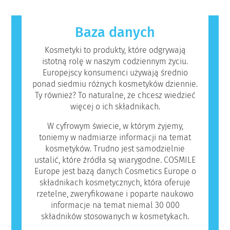
których przeprowadzenia firmy są prawnie
reakcję alergiczną nazywana jest alergenem.
zobowiązane, obejmują wszystkie
Kosmetyki i produkty do pielęgnacji ciała
potencjalne zagrożenia, w tym potencjalne
mogą zawierać składniki, które dla niektórych
Baza danych
zaburzenia funkcjonowania układu
osób mogą okazać się alergizujące. Nie
hormonalnego.
oznacza to jednak, że produkt nie jest
Kosmetyki to produkty, które odgrywają
bezpieczny dla innych.
istotną rolę w naszym codziennym życiu.
Europejscy konsumenci używają średnio
ponad siedmiu różnych kosmetyków dziennie.
Ty również? To naturalne, że chcesz wiedzieć
więcej o ich składnikach.
W cyfrowym świecie, w którym żyjemy,
toniemy w nadmiarze informacji na temat
kosmetyków. Trudno jest samodzielnie
ustalić, które źródła są wiarygodne. COSMILE
Europe jest bazą danych Cosmetics Europe o
składnikach kosmetycznych, która oferuje
rzetelne, zweryfikowane i poparte naukowo
informacje na temat niemal 30 000
składników stosowanych w kosmetykach.