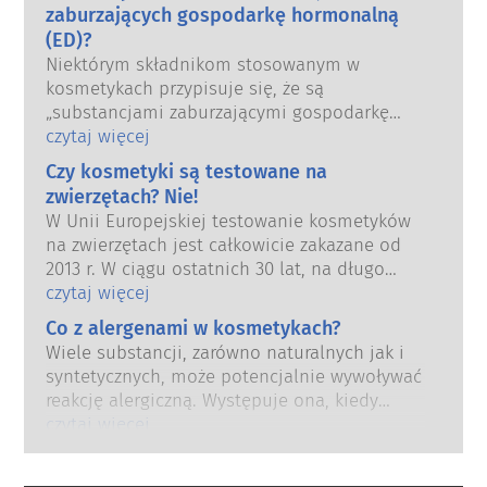
odpowiedzialność za bezpieczeństwo
zaburzających gospodarkę hormonalną
produktów kosmetycznych.
(ED)?
Niektórym składnikom stosowanym w
kosmetykach przypisuje się, że są
„substancjami zaburzającymi gospodarkę
hormonalną”, ponieważ mogą naśladować
czytaj więcej
niektóre właściwości naszych hormonów.
Czy kosmetyki są testowane na
Tylko dlatego, że coś może naśladować
zwierzętach? Nie!
hormon, nie oznacza to, że zakłóci
W Unii Europejskiej testowanie kosmetyków
prawidłowe funkcjonowanie układu
na zwierzętach jest całkowicie zakazane od
hormonalnego.
2013 r. W ciągu ostatnich 30 lat, na długo
Wiele substancji, w tym te naturalne,
przed wprowadzeniem zakazu, przemysł
czytaj więcej
naśladuje hormony. Bardzo niewiele
kosmetyczny inwestował w badania i rozwój,
substancji jednak, a są to głównie leki o
Co z alergenami w kosmetykach?
tak aby stworzyć pionierskie alternatywy dla
silnym działaniu, ma potwierdzone działanie
Wiele substancji, zarówno naturalnych jak i
testowania na zwierzętach w celu oceny
powodujące zaburzenia układu
syntetycznych, może potencjalnie wywoływać
bezpieczeństwa składników i produktów
hormonalnego.
reakcję alergiczną. Występuje ona, kiedy
kosmetycznych.
Rygorystyczne oceny bezpieczeństwa
układ odpornościowy danej osoby zareaguje
czytaj więcej
produktów przeprowadzane przez
na substancje, które dla większości ludzi są
wykwalifikowanych ekspertów naukowych, do
nieszkodliwe. Substancja, która powoduje