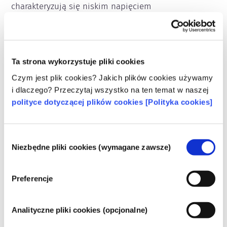
charakteryzują się niskim napięciem 
powierzchniowym, dzięki czemu posiadają dobrą 
zdolności do rozprowadzania, tworząc na skórze film 
ochronny, który przepuszcza parę wodną. Nie 
wykazują działania komedogennego, czyli nie 
zatykającego porów i są szczególnie dobrze 
Ta strona wykorzystuje pliki cookies
tolerowane przez skórę. Ze względu na ich korzystne 
Czym jest plik cookies? Jakich plików cookies używamy
właściwości kosmetyczne są często stosowane w 
i dlaczego? Przeczytaj wszystko na ten temat w naszej
kosmetykach do pielęgnacji skóry i włosów.
polityce dotyczącej plików cookies [Polityka cookies]
Należy do następujących grup substancji
Wybór
Składniki do pielęgnacji skóry
Niezbędne pliki cookies (wymagane zawsze)
zgody
Składniki filmotwórcze (błonotwórcze)
Składniki pielęgnujące włosy / Środki
Preferencje
kondycjonujące
Składniki zagęszczające (zagęstniki) / regulatory
Analityczne pliki cookies (opcjonalne)
konsystencji