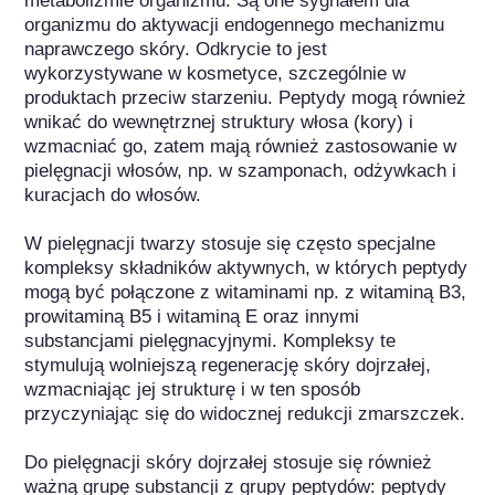
metabolizmie organizmu. Są one sygnałem dla 
organizmu do aktywacji endogennego mechanizmu 
naprawczego skóry. Odkrycie to jest 
wykorzystywane w kosmetyce, szczególnie w 
produktach przeciw starzeniu. Peptydy mogą również 
wnikać do wewnętrznej struktury włosa (kory) i 
wzmacniać go, zatem mają również zastosowanie w 
pielęgnacji włosów, np. w szamponach, odżywkach i 
kuracjach do włosów. 

W pielęgnacji twarzy stosuje się często specjalne 
kompleksy składników aktywnych, w których peptydy 
mogą być połączone z witaminami np. z witaminą B3, 
prowitaminą B5 i witaminą E oraz innymi 
substancjami pielęgnacyjnymi. Kompleksy te 
stymulują wolniejszą regenerację skóry dojrzałej, 
wzmacniając jej strukturę i w ten sposób 
przyczyniając się do widocznej redukcji zmarszczek.

Do pielęgnacji skóry dojrzałej stosuje się również 
ważną grupę substancji z grupy peptydów: peptydy 