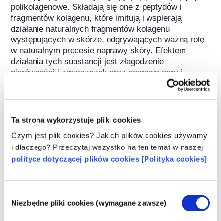
polikolagenowe. Składają się one z peptydów i 
fragmentów kolagenu, które imitują i wspierają 
działanie naturalnych fragmentów kolagenu 
występujących w skórze, odgrywających ważną rolę 
w naturalnym procesie naprawy skóry. Efektem 
działania tych substancji jest złagodzenie 
nierówności i zmarszczek oraz poprawa cery i 
elastyczność skóry.
Regulacje dotyczące kosmetyków
Ta strona wykorzystuje pliki cookies
Składniki kosmetyków podlegają regulacjom 
Czym jest plik cookies? Jakich plików cookies używamy
prawnym. Należy pamiętać, że w przypadku 
składników kosmetycznych, poza UE mogą 
i dlaczego? Przeczytaj wszystko na ten temat w naszej
obowiązywać inne przepisy.
polityce dotyczącej plików cookies [Polityka cookies]
Wybór
Niezbędne pliki cookies (wymagane zawsze)
zgody
Poznaj swoje kosmetyki