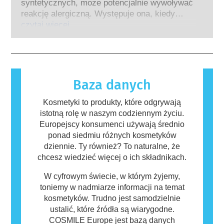
powodujące zaburzenia układu hormonalnego.
syntetycznych, może potencjalnie wywoływać
bezpieczeństwa składników i produktów
Rygorystyczne oceny bezpieczeństwa
reakcję alergiczną. Występuje ona, kiedy
kosmetycznych.
produktów przeprowadzane przez
układ odpornościowy danej osoby zareaguje
czytaj więcej
wykwalifikowanych ekspertów naukowych, do
na substancje, które dla większości ludzi są
których przeprowadzenia firmy są prawnie
nieszkodliwe. Substancja, która powoduje
zobowiązane, obejmują wszystkie potencjalne
reakcję alergiczną nazywana jest alergenem.
zagrożenia, w tym potencjalne zaburzenia
Kosmetyki i produkty do pielęgnacji ciała
funkcjonowania układu hormonalnego.
mogą zawierać składniki, które dla niektórych
Baza danych
osób mogą okazać się alergizujące. Nie
oznacza to jednak, że produkt nie jest
Kosmetyki to produkty, które odgrywają
bezpieczny dla innych.
istotną rolę w naszym codziennym życiu.
Europejscy konsumenci używają średnio
ponad siedmiu różnych kosmetyków
dziennie. Ty również? To naturalne, że
chcesz wiedzieć więcej o ich składnikach.
W cyfrowym świecie, w którym żyjemy,
toniemy w nadmiarze informacji na temat
kosmetyków. Trudno jest samodzielnie
ustalić, które źródła są wiarygodne.
COSMILE Europe jest bazą danych