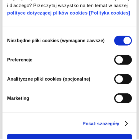
i dlaczego? Przeczytaj wszystko na ten temat w naszej
polityce dotyczącej plików cookies [Polityka cookies]
Należy do następujących grup substancji
Składniki do pielęgnacji skóry
Wybór
Regulacje dotyczące kosmetyków
Niezbędne pliki cookies (wymagane zawsze)
zgody
Składniki kosmetyków podlegają regulacjom 
prawnym. Należy pamiętać, że w przypadku 
Preferencje
składników kosmetycznych, poza UE mogą 
obowiązywać inne przepisy.
Analityczne pliki cookies (opcjonalne)
Marketing
Poznaj swoje kosmetyki
Pokaż szczegóły
W jaki sposób zapewnia się
bezpieczeństwo kosmetyków w Europie?
Przepisy UE wymagają, aby produkty