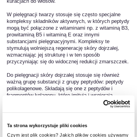
kuracjach do włosów. 

W pielęgnacji twarzy stosuje się często specjalne 
kompleksy składników aktywnych, w których peptydy 
mogą być połączone z witaminami np. z witaminą B3, 
prowitaminą B5 i witaminą E oraz innymi 
substancjami pielęgnacyjnymi. Kompleksy te 
stymulują wolniejszą regenerację skóry dojrzałej, 
wzmacniając jej strukturę i w ten sposób 
przyczyniając się do widocznej redukcji zmarszczek.

Do pielęgnacji skóry dojrzałej stosuje się również 
ważną grupę substancji z grupy peptydów: peptydy 
polikolagenowe. Składają się one z peptydów i 
fragmentów kolagenu, które imitują i wspierają 
działanie naturalnych fragmentów kolagenu 
występujących w skórze, odgrywających ważną rolę 
w naturalnym procesie naprawy skóry. Efektem 
działania tych substancji jest złagodzenie 
Ta strona wykorzystuje pliki cookies
nierówności i zmarszczek oraz poprawa cery i 
Czym jest plik cookies? Jakich plików cookies używamy
elastyczność skóry.