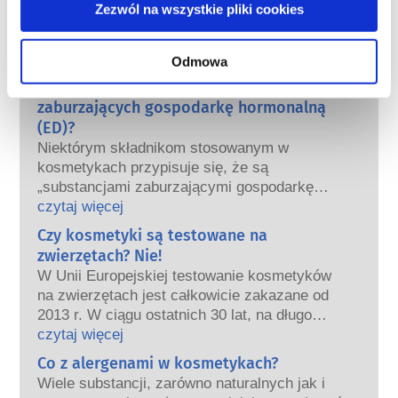
Zezwól na wszystkie pliki cookies
kosmetyczne i higieny osobistej sprzedawane
w Unii Europejskiej były bezpieczne. Firmy
oraz krajowe i europejskie organy regulacyjne
czytaj więcej
Odmowa
wspólnie ponoszą odpowiedzialność za
Co należy wiedzieć o substancjach
bezpieczeństwo produktów kosmetycznych.
zaburzających gospodarkę hormonalną
(ED)?
Niektórym składnikom stosowanym w
kosmetykach przypisuje się, że są
„substancjami zaburzającymi gospodarkę
hormonalną”, ponieważ mogą naśladować
czytaj więcej
niektóre właściwości naszych hormonów.
Czy kosmetyki są testowane na
Tylko dlatego, że coś może naśladować
zwierzętach? Nie!
hormon, nie oznacza to, że zakłóci
W Unii Europejskiej testowanie kosmetyków
prawidłowe funkcjonowanie układu
na zwierzętach jest całkowicie zakazane od
hormonalnego.
2013 r. W ciągu ostatnich 30 lat, na długo
Wiele substancji, w tym te naturalne,
przed wprowadzeniem zakazu, przemysł
czytaj więcej
naśladuje hormony. Bardzo niewiele
kosmetyczny inwestował w badania i rozwój,
Co z alergenami w kosmetykach?
substancji jednak, a są to głównie leki o
tak aby stworzyć pionierskie alternatywy dla
silnym działaniu, ma potwierdzone działanie
Wiele substancji, zarówno naturalnych jak i
testowania na zwierzętach w celu oceny