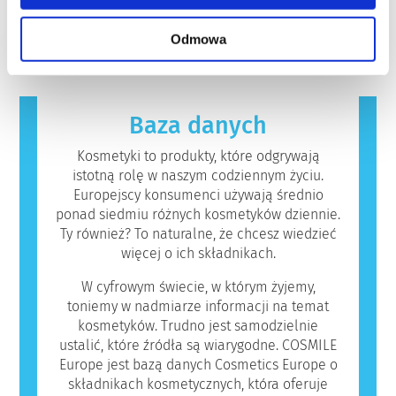
kosmetycznych.
Rygorystyczne oceny bezpieczeństwa
układ odpornościowy danej osoby zareaguje
czytaj więcej
produktów przeprowadzane przez
na substancje, które dla większości ludzi są
Odmowa
wykwalifikowanych ekspertów naukowych, do
nieszkodliwe. Substancja, która powoduje
których przeprowadzenia firmy są prawnie
reakcję alergiczną nazywana jest alergenem.
zobowiązane, obejmują wszystkie
Kosmetyki i produkty do pielęgnacji ciała
potencjalne zagrożenia, w tym potencjalne
mogą zawierać składniki, które dla niektórych
Baza danych
zaburzenia funkcjonowania układu
osób mogą okazać się alergizujące. Nie
hormonalnego.
oznacza to jednak, że produkt nie jest
Kosmetyki to produkty, które odgrywają
bezpieczny dla innych.
istotną rolę w naszym codziennym życiu.
Europejscy konsumenci używają średnio
ponad siedmiu różnych kosmetyków dziennie.
Ty również? To naturalne, że chcesz wiedzieć
więcej o ich składnikach.
W cyfrowym świecie, w którym żyjemy,
toniemy w nadmiarze informacji na temat
kosmetyków. Trudno jest samodzielnie
ustalić, które źródła są wiarygodne. COSMILE
Europe jest bazą danych Cosmetics Europe o
składnikach kosmetycznych, która oferuje