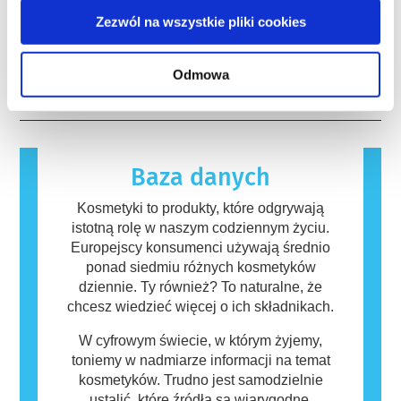
tak aby stworzyć pionierskie alternatywy dla
silnym działaniu, ma potwierdzone działanie
Wiele substancji, zarówno naturalnych jak i
testowania na zwierzętach w celu oceny
Zezwól na wszystkie pliki cookies
powodujące zaburzenia układu hormonalnego.
syntetycznych, może potencjalnie wywoływać
bezpieczeństwa składników i produktów
Rygorystyczne oceny bezpieczeństwa
reakcję alergiczną. Występuje ona, kiedy
kosmetycznych.
produktów przeprowadzane przez
układ odpornościowy danej osoby zareaguje
czytaj więcej
Odmowa
wykwalifikowanych ekspertów naukowych, do
na substancje, które dla większości ludzi są
których przeprowadzenia firmy są prawnie
nieszkodliwe. Substancja, która powoduje
zobowiązane, obejmują wszystkie potencjalne
reakcję alergiczną nazywana jest alergenem.
zagrożenia, w tym potencjalne zaburzenia
Kosmetyki i produkty do pielęgnacji ciała
funkcjonowania układu hormonalnego.
mogą zawierać składniki, które dla niektórych
Baza danych
osób mogą okazać się alergizujące. Nie
oznacza to jednak, że produkt nie jest
Kosmetyki to produkty, które odgrywają
bezpieczny dla innych.
istotną rolę w naszym codziennym życiu.
Europejscy konsumenci używają średnio
ponad siedmiu różnych kosmetyków
dziennie. Ty również? To naturalne, że
chcesz wiedzieć więcej o ich składnikach.
W cyfrowym świecie, w którym żyjemy,
toniemy w nadmiarze informacji na temat
kosmetyków. Trudno jest samodzielnie
ustalić, które źródła są wiarygodne.