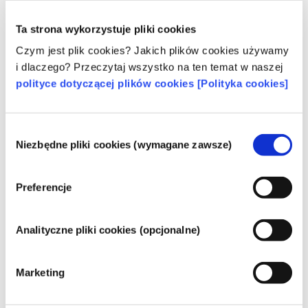
Poznaj swoje kosmetyki
Ta strona wykorzystuje pliki cookies
Czym jest plik cookies? Jakich plików cookies używamy
i dlaczego? Przeczytaj wszystko na ten temat w naszej
W jaki sposób zapewnia się
polityce dotyczącej plików cookies [Polityka cookies]
bezpieczeństwo kosmetyków w Europie?
Przepisy UE wymagają, aby produkty
kosmetyczne i higieny osobistej sprzedawane
Wybór
w Unii Europejskiej były bezpieczne. Firmy
Niezbędne pliki cookies (wymagane zawsze)
zgody
oraz krajowe i europejskie organy regulacyjne
czytaj więcej
wspólnie ponoszą odpowiedzialność za
Co należy wiedzieć o substancjach
bezpieczeństwo produktów kosmetycznych.
Preferencje
zaburzających gospodarkę hormonalną
(ED)?
Niektórym składnikom stosowanym w
Analityczne pliki cookies (opcjonalne)
kosmetykach przypisuje się, że są
„substancjami zaburzającymi gospodarkę
hormonalną”, ponieważ mogą naśladować
czytaj więcej
Marketing
niektóre właściwości naszych hormonów.
Czy kosmetyki są testowane na
Tylko dlatego, że coś może naśladować
zwierzętach? Nie!