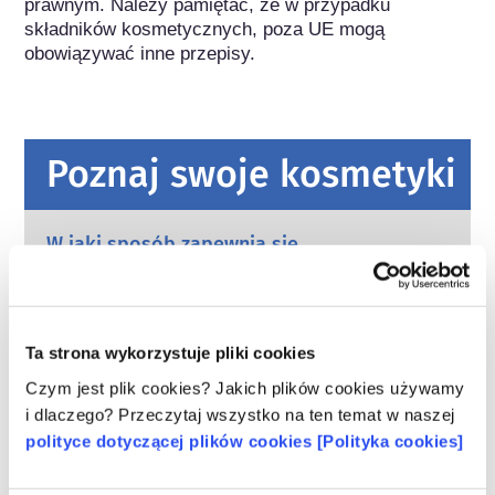
prawnym. Należy pamiętać, że w przypadku 
składników kosmetycznych, poza UE mogą 
obowiązywać inne przepisy.
Poznaj swoje kosmetyki
W jaki sposób zapewnia się
bezpieczeństwo kosmetyków w Europie?
Przepisy UE wymagają, aby produkty
kosmetyczne i higieny osobistej sprzedawane
w Unii Europejskiej były bezpieczne. Firmy
Ta strona wykorzystuje pliki cookies
oraz krajowe i europejskie organy regulacyjne
czytaj więcej
Czym jest plik cookies? Jakich plików cookies używamy
wspólnie ponoszą odpowiedzialność za
Co należy wiedzieć o substancjach
i dlaczego? Przeczytaj wszystko na ten temat w naszej
bezpieczeństwo produktów kosmetycznych.
zaburzających gospodarkę hormonalną
polityce dotyczącej plików cookies [Polityka cookies]
(ED)?
Niektórym składnikom stosowanym w