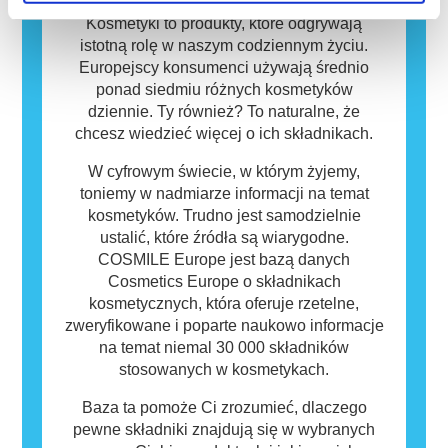
osób mogą okazać się alergizujące. Nie
oznacza to jednak, że produkt nie jest
Kosmetyki to produkty, które odgrywają
bezpieczny dla innych.
istotną rolę w naszym codziennym życiu.
Europejscy konsumenci używają średnio
ponad siedmiu różnych kosmetyków
dziennie. Ty również? To naturalne, że
chcesz wiedzieć więcej o ich składnikach.
W cyfrowym świecie, w którym żyjemy,
toniemy w nadmiarze informacji na temat
kosmetyków. Trudno jest samodzielnie
ustalić, które źródła są wiarygodne.
COSMILE Europe jest bazą danych
Cosmetics Europe o składnikach
kosmetycznych, która oferuje rzetelne,
zweryfikowane i poparte naukowo informacje
na temat niemal 30 000 składników
stosowanych w kosmetykach.
Baza ta pomoże Ci zrozumieć, dlaczego
pewne składniki znajdują się w wybranych