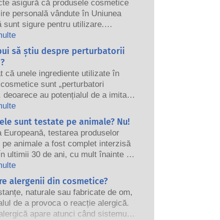
icte asigură că produsele cosmetice
ijire personală vândute în Uniunea
sunt sigure pentru utilizare.
, autoritățile naționale și europene
multe
ntare împart responsabilitatea de a
bui să știu despre perturbatorii
dusele cosmetice în siguranță.
i?
t că unele ingrediente utilizate în
cosmetice sunt „perturbatori
, deoarece au potențialul de a imita
re proprietățile hormonilor noștri.
multe
u că ceva are potențialul de a imita
le sunt testate pe animale? Nu!
 nu înseamnă că ne va perturba
a Europeană, testarea produselor
ndocrin. Multe substanțe, inclusiv
pe animale a fost complet interzisă
ale, imită hormonii, dar foarte puține,
În ultimii 30 de ani, cu mult înainte ca
ea sunt în mare parte medicamente
 să fie în vigoare, industria
multe
 s-a dovedit vreodată că provoacă
r și a îngrijirii personale a investit
e alergenii din cosmetice?
 ale sistemului endocrin. Evaluările
re și dezvoltare pentru a crea
ale siguranței produselor realizate de
tanțe, naturale sau fabricate de om,
e la instrumentele de testare pe
ți științifici calificați pe care
alul de a provoca o reacție alergică.
ntru a evalua siguranța
 sunt obligate legal să le efectueze,
alergică apare atunci când sistemul
elor și produselor cosmetice.