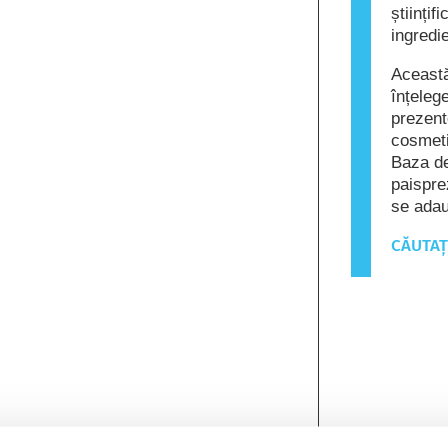
științi
ingredi
Această
înțeleg
prezent
cosmeti
Baza de
paispre
se ada
CĂUTAȚ