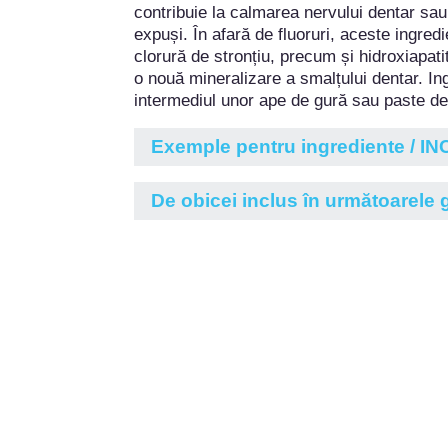
contribuie la calmarea nervului dentar sau l
expuși. În afară de fluoruri, aceste ingredi
clorură de stronțiu, precum și hidroxiapati
o nouă mineralizare a smalțului dentar. Ing
intermediul unor ape de gură sau paste de 
Exemple pentru ingrediente / IN
HYDROXYAPATITE
De obicei inclus în următoarele
Hidroxiapatit
Ape de gură
POTASSIUM NITRATE
Nitrat de potasiu
Paste de dinți
STRONTIUM CHLORIDE
Produse pentru albirea dinților
Clorură de stronțiu
Spray-uri de gură
ZINC HYDROXYAPATITE