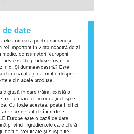
ate riscurile potențiale, inclusiv cele
l unei persoane reacționează la
multe
tențialele perturbări endocrine.
care sunt inofensive pentru
a oamenilor. O substanță care
o reacție alergică se numește
 de date
rodusele cosmetice și de îngrijire
pot conține ingrediente care pot fi
cele contează pentru oameni și
entru unele persoane. Acest lucru nu
n rol important în viața noastră de zi
că produsul nu este sigur pentru
În medie, consumatorii europeni
 de către alte persoane.
c peste șapte produse cosmetice
e zilnic. Şi dumneavoastră? Este
ă doriți să aflați mai multe despre
entele din acele produse.
 digitală în care trăim, există o
te foarte mare de informații despre
ce. Cu toate acestea, poate fi dificil
i care surse sunt de încredere.
E Europe este o bază de date
nă privind ingredientele care oferă
ii fiabile, verificate și susținute