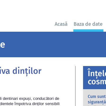
Acasă
Baza de date
țe
va dinților
Înțe
cosm
Cum sunt
li dentinari expuși, conducători de 
siguranță
dientele împotriva dinților sensibili 