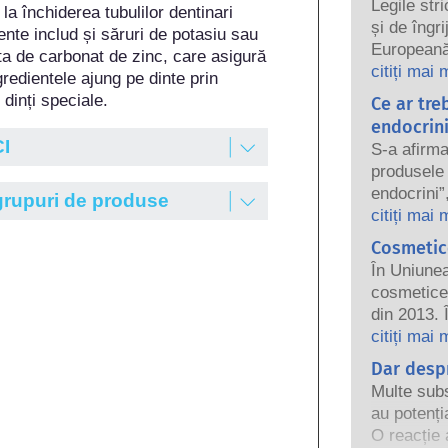
Legile str
a închiderea tubulilor dentinari 
și de îngr
ente includ și săruri de potasiu sau 
Europeană 
ta de carbonat de zinc, care asigură 
Companiile
citiți mai 
redientele ajung pe dinte prin 
de regleme
dinți speciale.
Ce ar tre
păstra pro
endocrin
CI
S-a afirma
produsele 
endocrini”
 grupuri de produse
unele dint
citiți mai 
Doar pentr
Cosmetice
un hormon
În Uniune
sistemul e
cosmetice 
cele natur
din 2013. 
iar acest
interdicția
citiți mai 
puternice,
cosmeticelo
Dar despr
perturbări
în cerceta
riguroase 
Multe subs
alternativ
către exper
au potenți
animale pe
companiile
O reacție 
ingredient