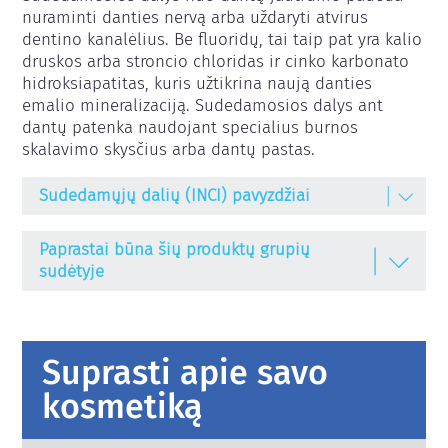
nuraminti danties nervą arba uždaryti atvirus 
dentino kanalėlius. Be fluoridų, tai taip pat yra kalio 
druskos arba stroncio chloridas ir cinko karbonato 
hidroksiapatitas, kuris užtikrina naują danties 
emalio mineralizaciją. Sudedamosios dalys ant 
dantų patenka naudojant specialius burnos 
skalavimo skysčius arba dantų pastas.
Sudedamųjų dalių (INCI) pavyzdžiai
HYDROXYAPATITE
Paprastai būna šių produktų grupių
Hidroksilapatitas
sudėtyje
POTASSIUM NITRATE
Burnos purškalai
Kalio nitratas
Burnos skalavimo skystis
STRONTIUM CHLORIDE
Suprasti apie savo
Stroncio chloridas
Dantų balinimo priemonės
kosmetiką
ZINC HYDROXYAPATITE
Dantų pastos