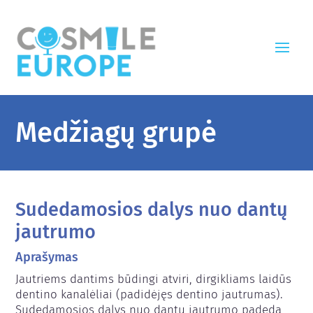
Medžiagų grupė
Sudedamosios dalys nuo dantų
jautrumo
Aprašymas
Jautriems dantims būdingi atviri, dirgikliams laidūs 
dentino kanalėliai (padidėjęs dentino jautrumas). 
Sudedamosios dalys nuo dantų jautrumo padeda 