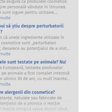
icte asigură că produsele cosmetice
ijire personală vândute în Uniunea
sunt sigure pentru utilizare.
e, autoritățile naționale și europene
 multe
entare împart responsabilitatea de
bui să știu despre perturbatorii
produsele cosmetice în siguranță.
i?
t că unele ingrediente utilizate în
 cosmetice sunt „perturbatori
, deoarece au potențialul de a imita
re proprietățile hormonilor noștri.
 multe
u că ceva are potențialul de a imita
le sunt testate pe animale? Nu!
 nu înseamnă că ne va perturba
a Europeană, testarea produselor
endocrin. Multe substanțe, inclusiv
 pe animale a fost complet interzisă
ale, imită hormonii, dar foarte
În ultimii 30 de ani, cu mult înainte
r acestea sunt în mare parte
cția să fie în vigoare, industria
 multe
te puternice, s-a dovedit vreodată
or și a îngrijirii personale a investit
e alergenii din cosmetice?
că perturbări ale sistemului
re și dezvoltare pentru a crea
Evaluările riguroase ale siguranței
stanțe, naturale sau fabricate de
e la instrumentele de testare pe
 realizate de către experți științifici
tențialul de a provoca o reacție
entru a evalua siguranța
 pe care companiile sunt obligate
O reacție alergică apare atunci când
telor și produselor cosmetice.