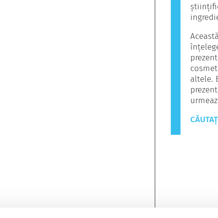
științi
ingredi
Această
înțeleg
prezen
cosmeti
altele.
prezent
urmeaz
CĂUTAȚ