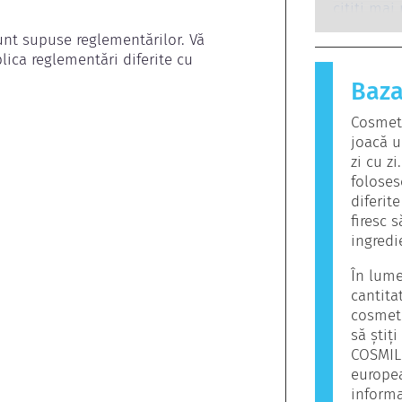
legal să l
sistemul 
citiți mai
potențiale
reacțione
nt supuse reglementărilor. Vă 
perturbăr
pentru ma
lica reglementări diferite cu 
care prov
Baza
alergen. P
personală 
Cosmet
alergene 
joacă u
nu înseam
zi cu z
pentru uti
foloses
diferit
firesc 
ingredi
În lume
cantita
cosmeti
să știț
COSMIL
europea
informaț