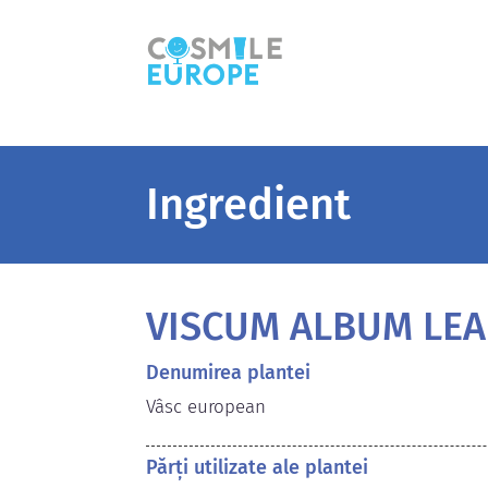
Ingredient
VISCUM ALBUM LEA
Denumirea plantei
Vâsc european
Părți utilizate ale plantei