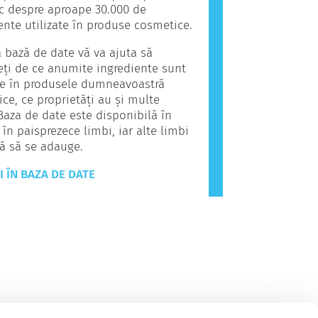
fic despre aproape 30.000 de
ente utilizate în produse cosmetice.
 bază de date vă va ajuta să
eți de ce anumite ingrediente sunt
te în produsele dumneavoastră
ce, ce proprietăți au și multe
 Baza de date este disponibilă în
 în paisprezece limbi, iar alte limbi
ă să se adauge.
I ÎN BAZA DE DATE