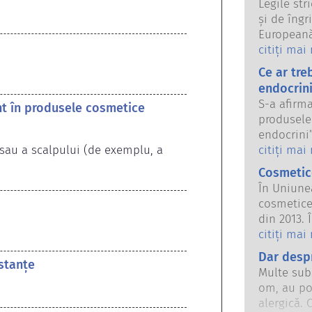
Legile str
și de îngr
Europeană 
Companiil
citiți mai
de reglem
Ce ar tre
a păstra 
endocrin
S-a afirma
ent în produsele cosmetice
produsele
endocrini”
 sau a scalpului (de exemplu, a 
unele dint
citiți mai
Doar pentr
Cosmetice
un hormon
În Uniune
sistemul 
cosmetice
cele natur
din 2013. 
puține, ia
ca interdi
citiți mai
medicamen
cosmeticel
Dar despr
că provoa
stanțe
în cerceta
endocrin. 
Multe sub
alternativ
produselor
om, au po
animale p
calificați
alergică. 
ingredien