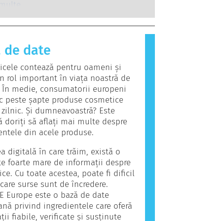
e efectueze, acoperă toate riscurile
imunitar al unei persoane
 multe
, inclusiv cele privind potențialele
ază la substanțe care sunt inofensive
i endocrine.
joritatea oamenilor. O substanță
oacă o reacție alergică se numește
 de date
rodusele cosmetice și de îngrijire
pot conține ingrediente care pot fi
icele contează pentru oameni și
pentru unele persoane. Acest lucru
n rol important în viața noastră de
nă că produsul nu este sigur
i. În medie, consumatorii europeni
lizarea de către alte persoane.
c peste șapte produse cosmetice
e zilnic. Şi dumneavoastră? Este
să doriți să aflați mai multe despre
entele din acele produse.
a digitală în care trăim, există o
te foarte mare de informații despre
ce. Cu toate acestea, poate fi dificil
i care surse sunt de încredere.
E Europe este o bază de date
nă privind ingredientele care oferă
ii fiabile, verificate și susținute