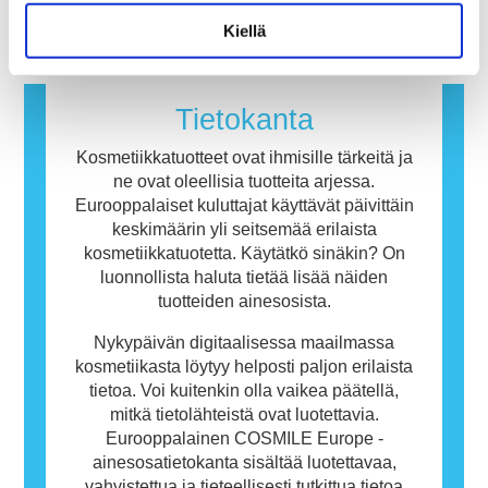
useimmille ihmisille vaarattomia. Allergisen
Kiellä
reaktion aiheuttavaa ainetta kutsutaan
allergeeniksi. Kosmetiikka- ja
henkilökohtaisen hygienian tuotteet saattavat
sisältää ainesosia, jotka voivat olla joillekin
Tietokanta
ihmisille allergisoivia. Tämä ei kuitenkaan
tarkoita, ettei muiden olisi turvallista käyttää
Kosmetiikkatuotteet ovat ihmisille tärkeitä ja
tuotetta.
ne ovat oleellisia tuotteita arjessa.
Eurooppalaiset kuluttajat käyttävät päivittäin
keskimäärin yli seitsemää erilaista
kosmetiikkatuotetta. Käytätkö sinäkin? On
luonnollista haluta tietää lisää näiden
tuotteiden ainesosista.
Nykypäivän digitaalisessa maailmassa
kosmetiikasta löytyy helposti paljon erilaista
tietoa. Voi kuitenkin olla vaikea päätellä,
mitkä tietolähteistä ovat luotettavia.
Eurooppalainen COSMILE Europe -
ainesosatietokanta sisältää luotettavaa,
vahvistettua ja tieteellisesti tutkittua tietoa