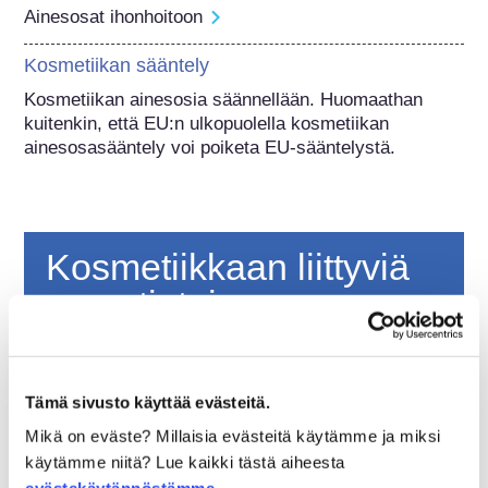
Ainesosat ihonhoitoon
Kosmetiikan sääntely
Kosmetiikan ainesosia säännellään. Huomaathan 
kuitenkin, että EU:n ulkopuolella kosmetiikan 
ainesosasääntely voi poiketa EU-sääntelystä.
Kosmetiikkaan liittyviä
perustietoja
Miten kosmetiikkatuotteiden turvallisuus
varmistetaan Euroopassa?
Tämä sivusto käyttää evästeitä.
Tiukalla lainsäädännöllä varmistetaan, että
Mikä on eväste? Millaisia evästeitä käytämme ja miksi
Euroopan unionissa myytävänä olevat
käytämme niitä? Lue kaikki tästä aiheesta
kosmetiikka- ja henkilökohtaisen hygienian