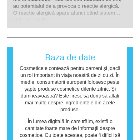
alternative la instrumentele de testare pe
de către experți științifici calificați pe care
au potențialul de a provoca o reacție alergică.
animale pentru a evalua siguranța
companiile sunt obligate legal să le efectueze,
O reacție alergică apare atunci când sistemul
ingredientelor și produselor cosmetice.
acoperă toate riscurile potențiale, inclusiv cele
imunitar al unei persoane reacționează la
citiți mai multe
privind potențialele perturbări endocrine.
substanțe care sunt inofensive pentru
majoritatea oamenilor. O substanță care
provoacă o reacție alergică se numește
alergen. Produsele cosmetice și de îngrijire
personală pot conține ingrediente care pot fi
Baza de date
alergene pentru unele persoane. Acest lucru
nu înseamnă că produsul nu este sigur pentru
Cosmeticele contează pentru oameni și joacă
utilizarea de către alte persoane.
un rol important în viața noastră de zi cu zi. În
medie, consumatorii europeni folosesc peste
șapte produse cosmetice diferite zilnic. Şi
dumneavoastră? Este firesc să doriți să aflați
mai multe despre ingredientele din acele
produse.
În lumea digitală în care trăim, există o
cantitate foarte mare de informații despre
cosmetice. Cu toate acestea, poate fi dificil să