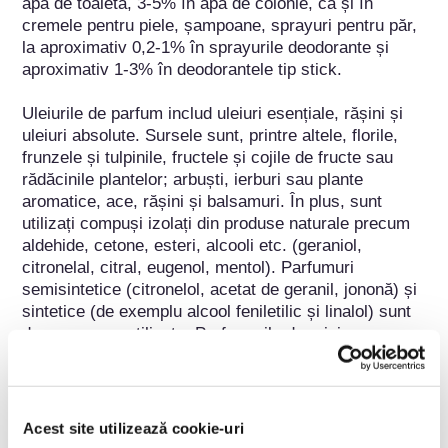
apa de toaletă, 3-5% în apa de colonie, ca și în 
cremele pentru piele, șampoane, sprayuri pentru păr, 
la aproximativ 0,2-1% în sprayurile deodorante și 
aproximativ 1-3% în deodorantele tip stick.

Uleiurile de parfum includ uleiuri esențiale, rășini și 
uleiuri absolute. Sursele sunt, printre altele, florile, 
frunzele și tulpinile, fructele și cojile de fructe sau 
rădăcinile plantelor; arbuști, ierburi sau plante 
aromatice, ace, rășini și balsamuri. În plus, sunt 
utilizați compuși izolați din produse naturale precum 
aldehide, cetone, esteri, alcooli etc. (geraniol, 
citronelal, citral, eugenol, mentol). Parfumuri 
semisintetice (citronelol, acetat de geranil, jononă) și 
sintetice (de exemplu alcool feniletilic și linalol) sunt 
de asemenea utilizate. Parfumurile de origine 
animală, cum ar fi moscul și ambra, sunt rareori 
folosite.
Acest site utilizează cookie-uri
Aparține următoarelor grupuri de substanțe