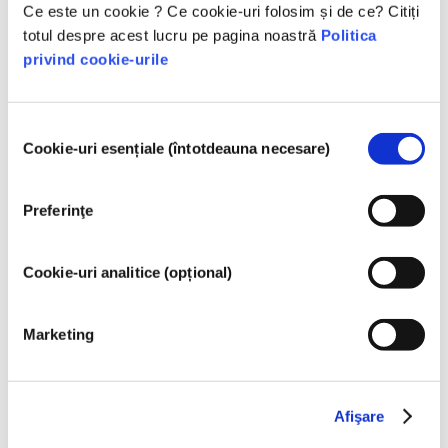
Ce este un cookie ? Ce cookie-uri folosim și de ce? Citiți
Ingrediente pentru îngrijirea dentară/prevenirea
totul despre acest lucru pe pagina noastră
Politica
cariilor
privind cookie-urile
Ingrediente pentru îngrijirea pielii
Parfum / Arome
Selecția
Cookie-uri esențiale (întotdeauna necesare)
consimțământului
Reglementarea produselor cosmetice
Ingredientele din produsele cosmetice sunt supuse 
reglementărilor. Vă rugăm să rețineți că în afara UE 
Preferinţe
se pot aplica reglementări diferite cu privire la 
acestea.
Cookie-uri analitice (opțional)
Marketing
Înțelegerea produselor
cosmetice
Afişare