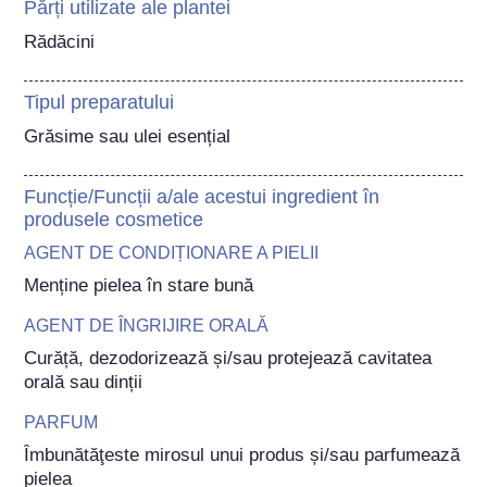
Părți utilizate ale plantei
Rădăcini
Tipul preparatului
Grăsime sau ulei esențial
Funcție/Funcții a/ale acestui ingredient în
produsele cosmetice
AGENT DE CONDIȚIONARE A PIELII
Menține pielea în stare bună
AGENT DE ÎNGRIJIRE ORALĂ
Curăță, dezodorizează și/sau protejează cavitatea 
orală sau dinții
PARFUM
Ȋmbunătăţeste mirosul unui produs și/sau parfumează 
pielea