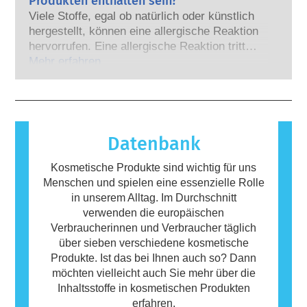
Produkten enthalten sein?
Tierversuchen für die Bewertung der
Sicherheitsbewertungen der kosmetischen
Viele Stoffe, egal ob natürlich oder künstlich
Sicherheit von Kosmetik-Inhaltsstoffen und -
Produkte durch qualifizierte wissenschaftliche
hergestellt, können eine allergische Reaktion
Produkten zu entwickeln.
Experten, zu denen die Unternehmen
hervorrufen. Eine allergische Reaktion tritt
gesetzlich verpflichtet sind, decken alle
auf, wenn das Immunsystem einer Person auf
Mehr erfahren
potenziellen Risiken ab, einschließlich
Stoffe reagiert, die für die meisten Menschen
möglicher Störungen des Hormonsystems.
harmlos sind. Ein Stoff, der eine allergische
Reaktion hervorruft, wird als Allergen
bezeichnet. Kosmetika und
Körperpflegeprodukte können Inhaltsstoffe
Datenbank
enthalten, die bei manchen Menschen eine
Allergie auslösen können. Das bedeutet
Kosmetische Produkte sind wichtig für uns
jedoch nicht, dass das Produkt für andere
Menschen und spielen eine essenzielle Rolle
Personen nicht sicher ist.
in unserem Alltag. Im Durchschnitt
verwenden die europäischen
Verbraucherinnen und Verbraucher täglich
über sieben verschiedene kosmetische
Produkte. Ist das bei Ihnen auch so? Dann
möchten vielleicht auch Sie mehr über die
Inhaltsstoffe in kosmetischen Produkten
erfahren.