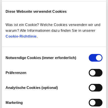
Parfüm/Duftstoffe
Diese Webseite verwendet Cookies
Wirkstoffe für die Hautpflege
Wirkstoffe für die Zahnpflege/Kariesprophylaxe
Was ist ein Cookie? Welche Cookies verwenden wir und
warum? Alle Informationen dazu finden Sie in unserer
Regulierung von Kosmetika
Cookie-Richtlinie
.
Die Inhaltsstoffe von kosmetischen Mitteln 
unterliegen gesetzlichen Regelungen. Bitte beachten 
Sie, dass für kosmetische Inhaltsstoffe außerhalb der 
Einwilligungsauswahl
EU andere Vorschriften gelten können.
Notwendige Cookies (immer erforderlich)
Präferenzen
Ihre Kosmetika
Analytische Cookies (optional)
verstehen
Marketing
Fakten zur Sicherheit von kosmetischen