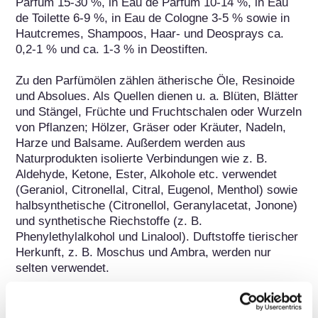
Parfum 15-30 %, in Eau de Parfum 10-14 %, in Eau 
de Toilette 6-9 %, in Eau de Cologne 3-5 % sowie in 
Hautcremes, Shampoos, Haar- und Deosprays ca. 
0,2-1 % und ca. 1-3 % in Deostiften.

Zu den Parfümölen zählen ätherische Öle, Resinoide 
und Absolues. Als Quellen dienen u. a. Blüten, Blätter 
und Stängel, Früchte und Fruchtschalen oder Wurzeln 
von Pflanzen; Hölzer, Gräser oder Kräuter, Nadeln, 
Harze und Balsame. Außerdem werden aus 
Naturprodukten isolierte Verbindungen wie z. B. 
Aldehyde, Ketone, Ester, Alkohole etc. verwendet 
(Geraniol, Citronellal, Citral, Eugenol, Menthol) sowie 
halbsynthetische (Citronellol, Geranylacetat, Jonone) 
und synthetische Riechstoffe (z. B. 
Phenylethylalkohol und Linalool). Duftstoffe tierischer 
Herkunft, z. B. Moschus und Ambra, werden nur 
selten verwendet.
Gehört zu folgenden Stoffgruppen