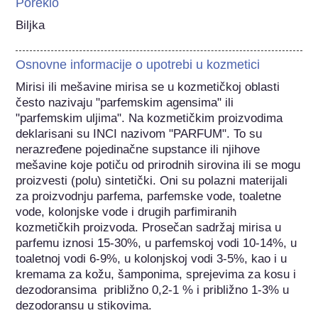
Poreklo
Biljka
Osnovne informacije o upotrebi u kozmetici
Mirisi ili mešavine mirisa se u kozmetičkoj oblasti 
često nazivaju "parfemskim agensima" ili 
"parfemskim uljima". Na kozmetičkim proizvodima 
deklarisani su INCI nazivom "PARFUM". To su 
nerazređene pojedinačne supstance ili njihove 
mešavine koje potiču od prirodnih sirovina ili se mogu 
proizvesti (polu) sintetički. Oni su polazni materijali 
za proizvodnju parfema, parfemske vode, toaletne 
vode, kolonjske vode i drugih parfimiranih 
kozmetičkih proizvoda. Prosečan sadržaj mirisa u 
parfemu iznosi 15-30%, u parfemskoj vodi 10-14%, u 
toaletnoj vodi 6-9%, u kolonjskoj vodi 3-5%, kao i u 
kremama za kožu, šamponima, sprejevima za kosu i 
dezodoransima  približno 0,2-1 % i približno 1-3% u 
dezodoransu u stikovima.
