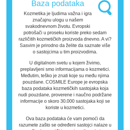
alergeni za neke ljude. To ne znači da
Baza podataka
proizvod nije bezbedan za druge ljude.
Kozmetika je ljudima važna i igra
značajnu ulogu u našem
svakodnevnom životu. Evropski
potrošači u proseku koriste preko sedam
različitih kozmetičkih proizvoda dnevno. A vi?
Sasvim je prirodno da želite da saznate više
o sastojcima u tim proizvodima.
U digitalnom svetu u kojem živimo,
preplavljeni smo informacijama o kozmetici.
Međutim, teško je znati koje su među njima
pouzdane. COSMILE Europe je evropska
baza podataka kozmetičkih sastojaka koja
nudi pouzdane, proverene i naučno podržane
informacije o skoro 30.000 sastojaka koji se
koriste u kozmetici.
Ova baza podataka će vam pomoći da
razumete zašto se određeni sastojci nalaze u