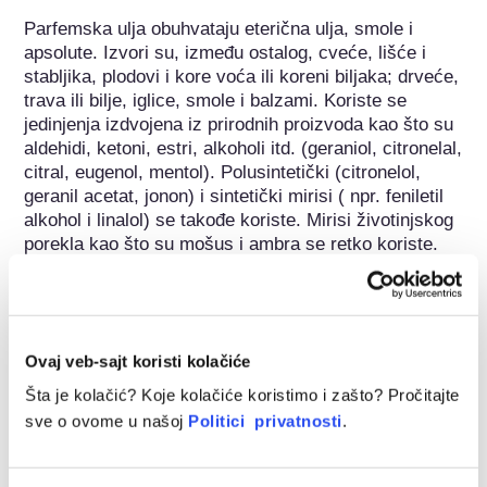
Parfemska ulja obuhvataju eterična ulja, smole i 
apsolute. Izvori su, između ostalog, cveće, lišće i 
stabljika, plodovi i kore voća ili koreni biljaka; drveće, 
trava ili bilje, iglice, smole i balzami. Koriste se 
jedinjenja izdvojena iz prirodnih proizvoda kao što su 
aldehidi, ketoni, estri, alkoholi itd. (geraniol, citronelal, 
citral, eugenol, mentol). Polusintetički (citronelol, 
geranil acetat, jonon) i sintetički mirisi ( npr. feniletil 
alkohol i linalol) se takođe koriste. Mirisi životinjskog 
porekla kao što su mošus i ambra se retko koriste.
Pripada sledećim grupama supstanci
Parfemi / Mirisi
Ovaj veb-sajt koristi kolačiće
Sastojci za negu kože
Šta je kolačić? Koje kolačiće koristimo i zašto? Pročitajte
Sastojci za negu zuba / prevenciju karijesa
sve o ovome u našoj
Politici privatnosti
.
Regulisanje kozmetike