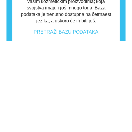
vašim kozmetičkim proizvodima; koja
svojstva imaju i još mnogo toga. Baza
podataka je trenutno dostupna na četrnaest
jezika, a uskoro će ih biti još.
PRETRAŽI BAZU PODATAKA