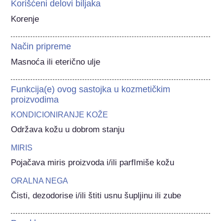
Korišćeni delovi biljaka
Korenje
Način pripreme
Masnoća ili eterično ulje
Funkcija(e) ovog sastojka u kozmetičkim
proizvodima
KONDICIONIRANJE KOŽE
Održava kožu u dobrom stanju
MIRIS
Pojačava miris proizvoda i/ili parfImiše kožu
ORALNA NEGA
Čisti, dezodorise i/ili štiti usnu šupljinu ili zube