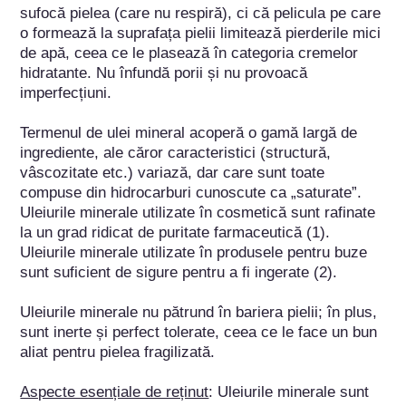
sufocă pielea (care nu respiră), ci că pelicula pe care 
o formează la suprafața pielii limitează pierderile mici 
de apă, ceea ce le plasează în categoria cremelor 
hidratante. Nu înfundă porii și nu provoacă 
imperfecțiuni. 

Termenul de ulei mineral acoperă o gamă largă de 
ingrediente, ale căror caracteristici (structură, 
vâscozitate etc.) variază, dar care sunt toate 
compuse din hidrocarburi cunoscute ca „saturate”. 
Uleiurile minerale utilizate în cosmetică sunt rafinate 
la un grad ridicat de puritate farmaceutică (1). 
Uleiurile minerale utilizate în produsele pentru buze 
sunt suficient de sigure pentru a fi ingerate (2).

Uleiurile minerale nu pătrund în bariera pielii; în plus, 
sunt inerte și perfect tolerate, ceea ce le face un bun 
aliat pentru pielea fragilizată.

Aspecte esențiale de reținut
: Uleiurile minerale sunt 