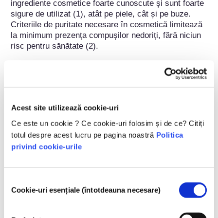
ingrediente cosmetice foarte cunoscute și sunt foarte 
sigure de utilizat (1), atât pe piele, cât și pe buze. 
Criteriile de puritate necesare în cosmetică limitează 
la minimum prezența compușilor nedoriți, fără niciun 
risc pentru sănătate (2).

Faptul că nu pătrund în bariera cutanată precum și 
natura lor ocluzivă sunt atuuri în îngrijirea celor mai 
fragile tenuri. Sunt folosite chiar și în medii medicale 
pentru gestionarea pielii deteriorate (arsuri, răni).

Acest site utilizează cookie-uri
Surse: 

Ce este un cookie ? Ce cookie-uri folosim și de ce? Citiți
(1) Bundesinstitut für Risikobewertung (BFR): Highly 
totul despre acest lucru pe pagina noastră
Politica
refined mineral oils in cosmetics: Health risks are not 
privind cookie-urile
to be expected according to current knowledge, 2018: 
https://mobil.bfr.bund.de/cm/349/highly-refined-
mineral-oils-in-cosmetics-health-risks-are-not-to-be-
Selecția
expected-according-to-current-knowledge.pdf
Cookie-uri esențiale (întotdeauna necesare)
consimțământului
(2) COSMETICS EUROPE: Mineral hydrocarbons in 
cosmetic lip care products, 2018: 
https://cosmeticseurope.eu/download/N08vNnB0TUh