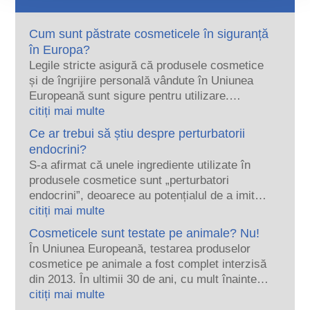
Cum sunt păstrate cosmeticele în siguranță
în Europa?
Legile stricte asigură că produsele cosmetice
și de îngrijire personală vândute în Uniunea
Europeană sunt sigure pentru utilizare.
Companiile, autoritățile naționale și europene
citiți mai multe
de reglementare împart responsabilitatea de a
Ce ar trebui să știu despre perturbatorii
păstra produsele cosmetice în siguranță.
endocrini?
S-a afirmat că unele ingrediente utilizate în
produsele cosmetice sunt „perturbatori
endocrini”, deoarece au potențialul de a imita
unele dintre proprietățile hormonilor noștri.
citiți mai multe
Doar pentru că ceva are potențialul de a imita
Cosmeticele sunt testate pe animale? Nu!
un hormon nu înseamnă că ne va perturba
În Uniunea Europeană, testarea produselor
sistemul endocrin. Multe substanțe, inclusiv
cosmetice pe animale a fost complet interzisă
cele naturale, imită hormonii, dar foarte puține,
din 2013. În ultimii 30 de ani, cu mult înainte
iar acestea sunt în mare parte medicamente
ca interdicția să fie în vigoare, industria
citiți mai multe
puternice, s-a dovedit vreodată că provoacă
cosmeticelor și a îngrijirii personale a investit