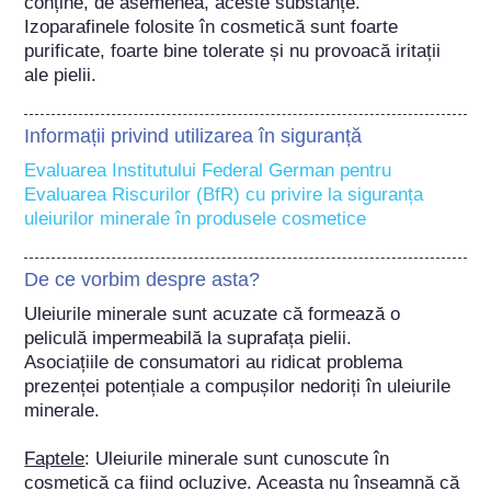
conține, de asemenea, aceste substanțe. 
Izoparafinele folosite în cosmetică sunt foarte 
purificate, foarte bine tolerate și nu provoacă iritații 
ale pielii.
Informații privind utilizarea în siguranță
Evaluarea Institutului Federal German pentru 
Evaluarea Riscurilor (BfR) cu privire la siguranța 
uleiurilor minerale în produsele cosmetice
De ce vorbim despre asta?
Uleiurile minerale sunt acuzate că formează o 
peliculă impermeabilă la suprafața pielii.

Asociațiile de consumatori au ridicat problema 
prezenței potențiale a compușilor nedoriți în uleiurile 
minerale.

Faptele
: Uleiurile minerale sunt cunoscute în 
cosmetică ca fiind ocluzive. Aceasta nu înseamnă că 