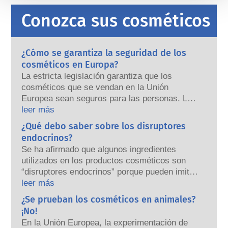
Conozca sus cosméticos
¿Cómo se garantiza la seguridad de los
cosméticos en Europa?
La estricta legislación garantiza que los
cosméticos que se vendan en la Unión
Europea sean seguros para las personas. Las
empresas y las autoridades reguladoras
leer más
nacionales y europeas tienen la
¿Qué debo saber sobre los disruptores
responsabilidad compartida de garantizar la
endocrinos?
seguridad de los productos cosméticos.
Se ha afirmado que algunos ingredientes
utilizados en los productos cosméticos son
“disruptores endocrinos” porque pueden imitar
algunas de las propiedades de nuestras
leer más
hormonas. El hecho de que algo pueda imitar
¿Se prueban los cosméticos en animales?
a una hormona no significa que vaya a alterar
¡No!
nuestro sistema endocrino. Muchas
En la Unión Europea, la experimentación de
sustancias, incluidas las naturales, imitan a