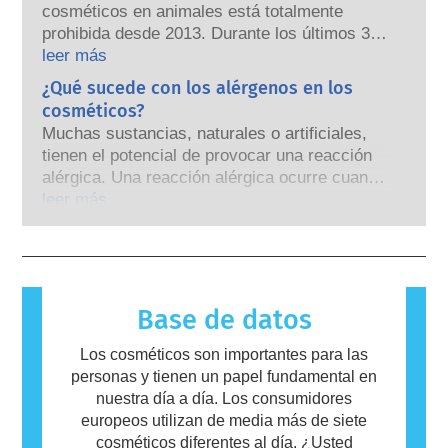
cosméticos en animales está totalmente
las hormonas, pero muy pocas, en su mayoría
prohibida desde 2013. Durante los últimos 30
potentes medicamentos, han demostrado
años, mucho antes de que se estableciera la
leer más
causar alteraciones en el sistema endocrino.
prohibición, la industria cosmética y de
¿Qué sucede con los alérgenos en los
Las rigurosas evaluaciones de seguridad de
cuidado personal ha invertido en investigación
los productos, realizadas por expertos
cosméticos?
y desarrollo para ser pionera en alternativas a
científicos cualificados, que las empresas
Muchas sustancias, naturales o artificiales,
las herramientas de experimentación con
están legalmente obligadas a llevar a cabo
tienen el potencial de provocar una reacción
animales para evaluar la seguridad de los
cubren todos los riesgos potenciales, incluida
alérgica. Una reacción alérgica ocurre cuando
ingredientes y productos cosméticos.
la posible alteración endocrina.
el sistema inmunológico de una persona
leer más
reacciona a sustancias que son inofensivas
para la mayoría de las personas. Una
sustancia que causa una reacción alérgica se
llama alérgeno. Los cosméticos y productos
de cuidado personal pueden contener
Base de datos
ingredientes que pueden resultar alergénicos
para algunas personas. Esto no significa que
Los cosméticos son importantes para las
el producto no sea seguro para que otros lo
personas y tienen un papel fundamental en
utilicen.
nuestra día a día. Los consumidores
europeos utilizan de media más de siete
cosméticos diferentes al día. ¿Usted