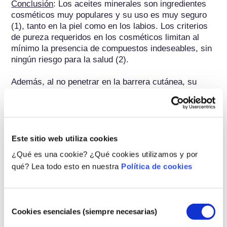
Conclusión
: Los aceites minerales son ingredientes 
cosméticos muy populares y su uso es muy seguro 
(1), tanto en la piel como en los labios. Los criterios 
de pureza requeridos en los cosméticos limitan al 
mínimo la presencia de compuestos indeseables, sin 
ningún riesgo para la salud (2).

Además, al no penetrar en la barrera cutánea, su 
carácter oclusivo es un valor añadido para el cuidado 
de las pieles más frágiles. Se utilizan incluso en el 
ámbito médico para el tratamiento de la piel dañada 
(quemaduras, heridas).

Este sitio web utiliza cookies
Fuente:

¿Qué es una cookie? ¿Qué cookies utilizamos y por
(1) Instituto Federal de Evaluación de Riesgos (BFR): 
qué? Lea todo esto en nuestra
Política de cookies
Aceites minerales altamente refinados en 
cosméticos: Los riesgos para la salud no son de 
esperar según los conocimientos actuales, 2018: 
Selección
https://mobil.bfr.bund.de/cm/349/highly-refined-
Cookies esenciales (siempre necesarias)
de
mineral-oils-in-cosmetics-health-risks-are-not-to-be-
consentimiento
expected-according-to-current-knowledge.pdf