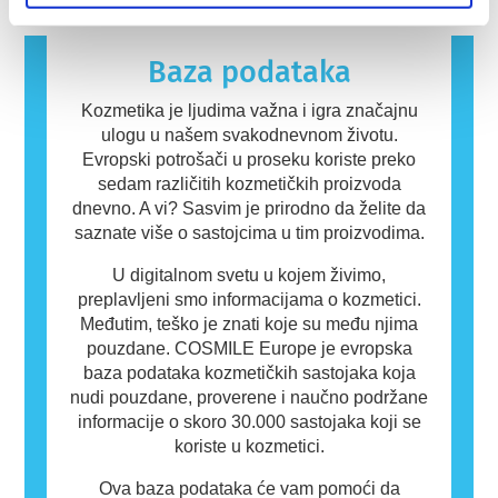
Kozmetički proizvodi i proizvodi za ličnu negu
mogu da sadrže sastojke koji mogu biti
alergeni za neke ljude. To ne znači da
Baza podataka
proizvod nije bezbedan za druge ljude.
Kozmetika je ljudima važna i igra značajnu
ulogu u našem svakodnevnom životu.
Evropski potrošači u proseku koriste preko
sedam različitih kozmetičkih proizvoda
dnevno. A vi? Sasvim je prirodno da želite da
saznate više o sastojcima u tim proizvodima.
U digitalnom svetu u kojem živimo,
preplavljeni smo informacijama o kozmetici.
Međutim, teško je znati koje su među njima
pouzdane. COSMILE Europe je evropska
baza podataka kozmetičkih sastojaka koja
nudi pouzdane, proverene i naučno podržane
informacije o skoro 30.000 sastojaka koji se
koriste u kozmetici.
Ova baza podataka će vam pomoći da