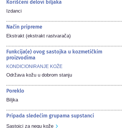
Korišćeni delovi biljaka
Izdanci
Način pripreme
Ekstrakt (ekstrakt rastvarača)
Funkcija(e) ovog sastojka u kozmetičkim
proizvodima
KONDICIONIRANJE KOŽE
Održava kožu u dobrom stanju
Poreklo
Biljka
Pripada sledećim grupama supstanci
Sastojci za negu kože