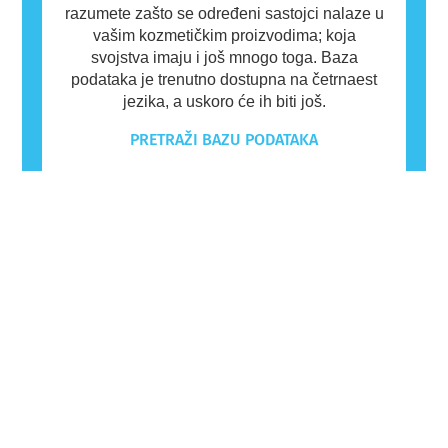
razumete zašto se određeni sastojci nalaze u
vašim kozmetičkim proizvodima; koja
svojstva imaju i još mnogo toga. Baza
podataka je trenutno dostupna na četrnaest
jezika, a uskoro će ih biti još.
PRETRAŽI BAZU PODATAKA