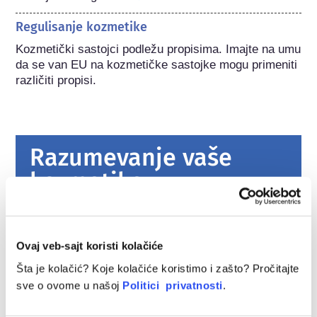
Regulisanje kozmetike
Kozmetički sastojci podležu propisima. Imajte na umu 
da se van EU na kozmetičke sastojke mogu primeniti 
različiti propisi.
Razumevanje vaše
kozmetike
Kako se kozmetika u Evropi održava
bezbednom?
Ovaj veb-sajt koristi kolačiće
Strogi zakoni osiguravaju da kozmetika i
Šta je kolačić? Koje kolačiće koristimo i zašto? Pročitajte
proizvodi za ličnu negu koji se prodaju u
sve o ovome u našoj
Politici privatnosti
.
Evropskoj uniji budu bezbedni za upotrebu.
Kompanije, nacionalni i evropski regulatorni
Pročitajte više