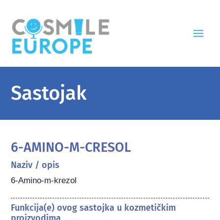
Sastojak
6-AMINO-M-CRESOL
Naziv / opis
6-Amino-m-krezol
Funkcija(e) ovog sastojka u kozmetičkim
proizvodima