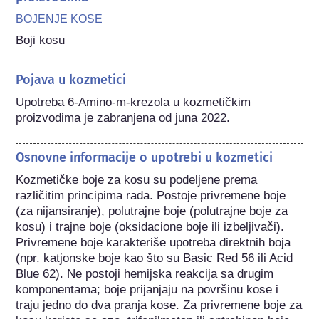
BOJENJE KOSE
Boji kosu
Pojava u kozmetici
Upotreba 6-Amino-m-krezola u kozmetičkim 
proizvodima je zabranjena od juna 2022.
Osnovne informacije o upotrebi u kozmetici
Kozmetičke boje za kosu su podeljene prema 
različitim principima rada. Postoje privremene boje 
(za nijansiranje), polutrajne boje (polutrajne boje za 
kosu) i trajne boje (oksidacione boje ili izbeljivači). 
Privremene boje karakteriše upotreba direktnih boja 
(npr. katjonske boje kao što su Basic Red 56 ili Acid 
Blue 62). Ne postoji hemijska reakcija sa drugim 
komponentama; boje prijanjaju na površinu kose i 
traju jedno do dva pranja kose. Za privremene boje za 