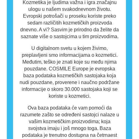
Kozmetika je ljudima važna i igra značajnu
ulogu u našem svakodnevnom životu.
Evropski potrošači u proseku koriste preko
sedam različitih kozmetičkih proizvoda
dnevno. A vi? Sasvim je prirodno da želite da
saznate više o sastojcima u tim proizvodima.
U digitalnom svetu u kojem živimo,
preplavljeni smo informacijama o kozmetici.
Međutim, teško je znati koje su među njima
pouzdane. COSMILE Europe je evropska
baza podataka kozmetičkih sastojaka koja
nudi pouzdane, proverene i naučno podržane
informacije o skoro 30.000 sastojaka koji se
koriste u kozmetici.
Ova baza podataka će vam pomoći da
razumete zašto se određeni sastojci nalaze u
vašim kozmetičkim proizvodima; koja
svojstva imaju i još mnogo toga. Baza
podataka je trenutno dostupna na četrnaest