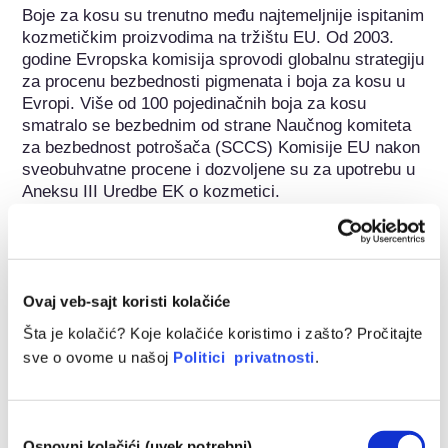
Boje za kosu su trenutno među najtemeljnije ispitanim 
kozmetičkim proizvodima na tržištu EU. Od 2003. 
godine Evropska komisija sprovodi globalnu strategiju 
za procenu bezbednosti pigmenata i boja za kosu u 
Evropi. Više od 100 pojedinačnih boja za kosu 
smatralo se bezbednim od strane Naučnog komiteta 
za bezbednost potrošača (SCCS) Komisije EU nakon 
sveobuhvatne procene i dozvoljene su za upotrebu u 
Aneksu III Uredbe EK o kozmetici.

https://ec.europa.eu/health/scientific_committees/doc
s/citizens_hairdyes_en.pdf
Ovaj veb-sajt koristi kolačiće
Pripada sledećim grupama supstanci
Šta je kolačić? Koje kolačiće koristimo i zašto? Pročitajte
Farbe za kosu
sve o ovome u našoj
Politici privatnosti
.
Regulisanje kozmetike
Kozmetički sastojci podležu propisima. Imajte na umu 
Избор
Osnovni kolačići (uvek potrebni)
da se van EU na kozmetičke sastojke mogu primeniti 