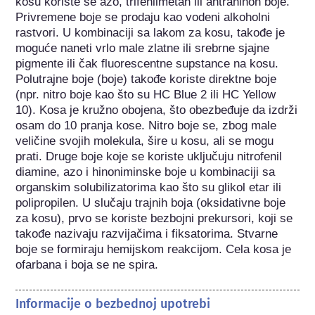
kosu koriste se azo, trifenilmetan ili antrahinon boje. 
Privremene boje se prodaju kao vodeni alkoholni 
rastvori. U kombinaciji sa lakom za kosu, takođe je 
moguće naneti vrlo male zlatne ili srebrne sjajne 
pigmente ili čak fluorescentne supstance na kosu. 
Polutrajne boje (boje) takođe koriste direktne boje 
(npr. nitro boje kao što su HC Blue 2 ili HC Yellow 
10). Kosa je kružno obojena, što obezbeđuje da izdrži 
osam do 10 pranja kose. Nitro boje se, zbog male 
veličine svojih molekula, šire u kosu, ali se mogu 
prati. Druge boje koje se koriste uključuju nitrofenil 
diamine, azo i hinoniminske boje u kombinaciji sa 
organskim solubilizatorima kao što su glikol etar ili 
polipropilen. U slučaju trajnih boja (oksidativne boje 
za kosu), prvo se koriste bezbojni prekursori, koji se 
takođe nazivaju razvijačima i fiksatorima. Stvarne 
boje se formiraju hemijskom reakcijom. Cela kosa je 
ofarbana i boja se ne spira.
Informacije o bezbednoj upotrebi