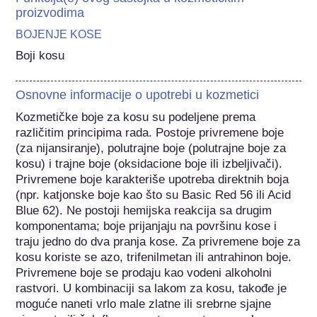
proizvodima
BOJENJE KOSE
Boji kosu
Osnovne informacije o upotrebi u kozmetici
Kozmetičke boje za kosu su podeljene prema 
različitim principima rada. Postoje privremene boje 
(za nijansiranje), polutrajne boje (polutrajne boje za 
kosu) i trajne boje (oksidacione boje ili izbeljivači). 
Privremene boje karakteriše upotreba direktnih boja 
(npr. katjonske boje kao što su Basic Red 56 ili Acid 
Blue 62). Ne postoji hemijska reakcija sa drugim 
komponentama; boje prijanjaju na površinu kose i 
traju jedno do dva pranja kose. Za privremene boje za 
kosu koriste se azo, trifenilmetan ili antrahinon boje. 
Privremene boje se prodaju kao vodeni alkoholni 
rastvori. U kombinaciji sa lakom za kosu, takođe je 
moguće naneti vrlo male zlatne ili srebrne sjajne 