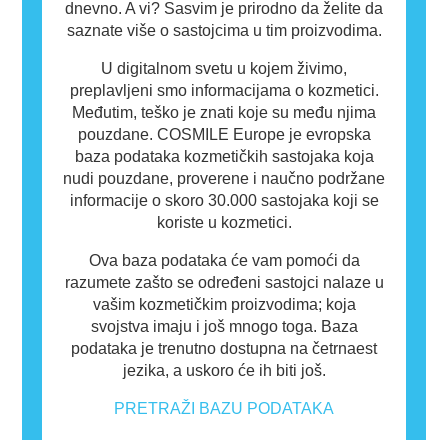
dnevno. A vi? Sasvim je prirodno da želite da
saznate više o sastojcima u tim proizvodima.
U digitalnom svetu u kojem živimo,
preplavljeni smo informacijama o kozmetici.
Međutim, teško je znati koje su među njima
pouzdane. COSMILE Europe je evropska
baza podataka kozmetičkih sastojaka koja
nudi pouzdane, proverene i naučno podržane
informacije o skoro 30.000 sastojaka koji se
koriste u kozmetici.
Ova baza podataka će vam pomoći da
razumete zašto se određeni sastojci nalaze u
vašim kozmetičkim proizvodima; koja
svojstva imaju i još mnogo toga. Baza
podataka je trenutno dostupna na četrnaest
jezika, a uskoro će ih biti još.
PRETRAŽI BAZU PODATAKA