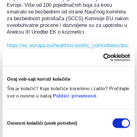
Evropi. Više od 100 pojedinačnih boja za kosu 
smatralo se bezbednim od strane Naučnog komiteta 
za bezbednost potrošača (SCCS) Komisije EU nakon 
sveobuhvatne procene i dozvoljene su za upotrebu u 
Aneksu III Uredbe EK o kozmetici.

https://ec.europa.eu/health/scientific_committees/doc
s/citizens_hairdyes_en.pdf
Pripada sledećim grupama supstanci
Ovaj veb-sajt koristi kolačiće
Farbe za kosu
Šta je kolačić? Koje kolačiće koristimo i zašto? Pročitajte
Regulisanje kozmetike
sve o ovome u našoj
Politici privatnosti
.
Kozmetički sastojci podležu propisima. Imajte na umu 
da se van EU na kozmetičke sastojke mogu primeniti 
različiti propisi.
Избор
Osnovni kolačići (uvek potrebni)
сагласности