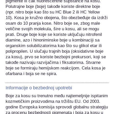
pigmente ili čak fluorescentne supstance na kosu. 
Polutrajne boje (boje) takođe koriste direktne boje 
(npr. nitro boje kao što su HC Blue 2 ili HC Yellow 
10). Kosa je kružno obojena, što obezbeđuje da izdrži 
osam do 10 pranja kose. Nitro boje se, zbog male 
veličine svojih molekula, šire u kosu, ali se mogu 
prati. Druge boje koje se koriste uključuju nitrofenil 
diamine, azo i hinoniminske boje u kombinaciji sa 
organskim solubilizatorima kao što su glikol etar ili 
polipropilen. U slučaju trajnih boja (oksidativne boje 
za kosu), prvo se koriste bezbojni prekursori, koji se 
takođe nazivaju razvijačima i fiksatorima. Stvarne 
boje se formiraju hemijskom reakcijom. Cela kosa je 
ofarbana i boja se ne spira.
Informacije o bezbednoj upotrebi
Boje za kosu su trenutno među najtemeljnije ispitanim 
kozmetičkim proizvodima na tržištu EU. Od 2003. 
godine Evropska komisija sprovodi globalnu strategiju 
za procenu bezbednosti pigmenata i boja za kosu u 