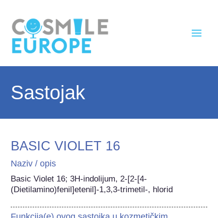
Sastojak
BASIC VIOLET 16
Naziv / opis
Basic Violet 16; 3H-indolijum, 2-[2-[4-
(Dietilamino)fenil]etenil]-1,3,3-trimetil-, hlorid
Funkcija(e) ovog sastojka u kozmetičkim