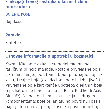
Funkcija(e) ovog sastojka u kozmetičkim
proizvodima
BOJENJE KOSE
Boji kosu
Poreklo
Sintetički
Osnovne informacije o upotrebi u kozmetici
Kozmetičke boje za kosu su podeljene prema 
različitim principima rada. Postoje privremene boje 
(za nijansiranje), polutrajne boje (polutrajne boje za 
kosu) i trajne boje (oksidacione boje ili izbeljivači). 
Privremene boje karakteriše upotreba direktnih boja 
(npr. katjonske boje kao što su Basic Red 56 ili Acid 
Blue 62). Ne postoji hemijska reakcija sa drugim 
komponentama; boje prijanjaju na površinu kose i 
traju jedno do dva pranja kose. Za privremene boje 