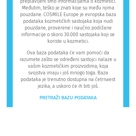
preplavljeni smo informacijama o kozmetici.
Međutim, teško je znati koje su među njima
pouzdane. COSMILE Europe je evropska baza
podataka kozmetičkih sastojaka koja nudi
pouzdane, proverene i naučno podržane
informacije o skoro 30.000 sastojaka koji se
koriste u kozmetici.
Ova baza podataka će vam pomoći da
razumete zašto se određeni sastojci nalaze u
vašim kozmetičkim proizvodima; koja
svojstva imaju i još mnogo toga. Baza
podataka je trenutno dostupna na četrnaest
jezika, a uskoro će ih biti još.
PRETRAŽI BAZU PODATAKA