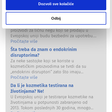
Dozvoli sve kolačiće
Kako se kozmetika u Evropi održava
Odbij
bezbednom?
Strogi zakoni osiguravaju da kozmetika i
proizvodi za ličnu negu koji se prodaju u
Evropskoj uniji budu bezbedni za upotrebu.
Kompanije, nacionalni i evropski regulatorni
Pročitajte više
organi dele odgovornost za bezbednost
Šta treba da znam o endokrinim
kozmetičkih proizvoda.
disruptorima?
Za neke sastojke koji se koriste u
kozmetičkim proizvodima se tvrdi da su
„endokrini disruptori“ zato što imaju
potencijal da oponašaju neka svojstva naših
Pročitajte više
hormona. Samo zato što nešto ima
Da li je kozmetika testirana na
potencijal da oponaša hormon ne znači da
životinjama? Ne!
će poremetiti naš endokrini sistem. Mnoge
U Evropskoj uniji je testiranje kozmetike na
supstance, uključujući prirodne, oponašaju
životinjama u potpunosti zabranjeno od
hormone, ali se pokazalo da vrlo malo njih, a
2013. Tokom poslednjih 30 godina, mnogo
to su uglavnom moćni lekovi, izazivaju