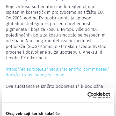
Boje za kosu su trenutno među najtemeljnije 
ispitanim kozmetičkim proizvodima na tržištu EU. 
Od 2003. godine Evropska komisija sprovodi 
globalnu strategiju za procenu bezbednosti 
pigmenata i boja za kosu u Evropi. Više od 100 
pojedinačnih boja za kosu smatralo se bezbednim 
od strane Naučnog komiteta za bezbednost 
potrošača (SCCS) Komisije EU nakon sveobuhvatne 
procene i dozvoljene su za upotrebu u Aneksu III 
Uredbe EK o kozmetici.

https://ec.europa.eu/health/scientific_committees/
docs/citizens_hairdyes_en.pdf
Ova supstanca je izričito odobrena i/ili podložna 
ograničenju kao rezultat unosa u Aneks III Uredbe o 
kozmetici EC nakon procene Naučnog komiteta za 
bezbednost potrošača Komisije EU (SCCS). 
Ograničenja se mogu odnositi npr. na kriterijume 
Ovaj veb-sajt koristi kolačiće
čistoće, maksimalnu koncentraciju ili ograničenja na 