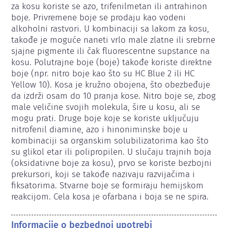
za kosu koriste se azo, trifenilmetan ili antrahinon 
boje. Privremene boje se prodaju kao vodeni 
alkoholni rastvori. U kombinaciji sa lakom za kosu, 
takođe je moguće naneti vrlo male zlatne ili srebrne 
sjajne pigmente ili čak fluorescentne supstance na 
kosu. Polutrajne boje (boje) takođe koriste direktne 
boje (npr. nitro boje kao što su HC Blue 2 ili HC 
Yellow 10). Kosa je kružno obojena, što obezbeđuje 
da izdrži osam do 10 pranja kose. Nitro boje se, zbog 
male veličine svojih molekula, šire u kosu, ali se 
mogu prati. Druge boje koje se koriste uključuju 
nitrofenil diamine, azo i hinoniminske boje u 
kombinaciji sa organskim solubilizatorima kao što 
su glikol etar ili polipropilen. U slučaju trajnih boja 
(oksidativne boje za kosu), prvo se koriste bezbojni 
prekursori, koji se takođe nazivaju razvijačima i 
fiksatorima. Stvarne boje se formiraju hemijskom 
reakcijom. Cela kosa je ofarbana i boja se ne spira.
Informacije o bezbednoj upotrebi