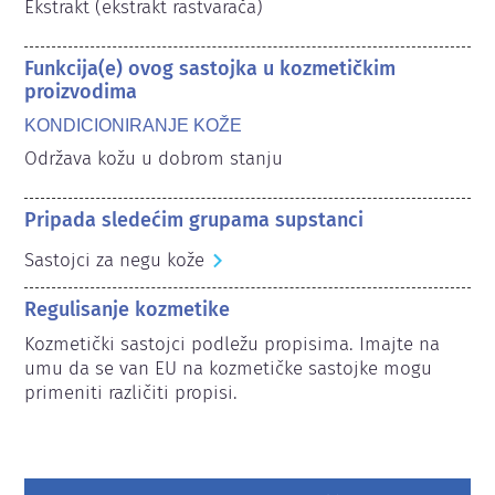
Ekstrakt (ekstrakt rastvarača)
Funkcija(e) ovog sastojka u kozmetičkim
proizvodima
KONDICIONIRANJE KOŽE
Održava kožu u dobrom stanju
Pripada sledećim grupama supstanci
Sastojci za negu kože
Regulisanje kozmetike
Kozmetički sastojci podležu propisima. Imajte na 
umu da se van EU na kozmetičke sastojke mogu 
primeniti različiti propisi.