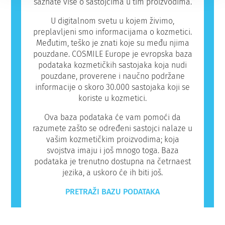
saznate više o sastojcima u tim proizvodima.
U digitalnom svetu u kojem živimo,
preplavljeni smo informacijama o kozmetici.
Međutim, teško je znati koje su među njima
pouzdane. COSMILE Europe je evropska baza
podataka kozmetičkih sastojaka koja nudi
pouzdane, proverene i naučno podržane
informacije o skoro 30.000 sastojaka koji se
koriste u kozmetici.
Ova baza podataka će vam pomoći da
razumete zašto se određeni sastojci nalaze u
vašim kozmetičkim proizvodima; koja
svojstva imaju i još mnogo toga. Baza
podataka je trenutno dostupna na četrnaest
jezika, a uskoro će ih biti još.
PRETRAŽI BAZU PODATAKA