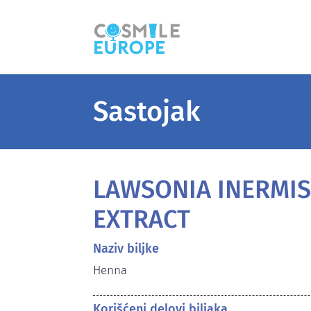
Sastojak
LAWSONIA INERMI
EXTRACT
Naziv biljke
Henna
Korišćeni delovi biljaka