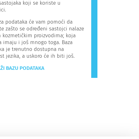
sastojaka koji se koriste u
ci.
a podataka će vam pomoći da
e zašto se određeni sastojci nalaze
 kozmetičkim proizvodima; koja
a imaju i još mnogo toga. Baza
ka je trenutno dostupna na
t jezika, a uskoro će ih biti još.
ŽI BAZU PODATAKA