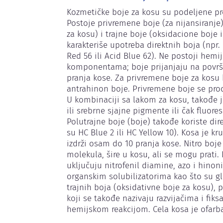
Kozmetičke boje za kosu su podeljene pre
Postoje privremene boje (za nijansiranje)
za kosu) i trajne boje (oksidacione boje il
karakteriše upotreba direktnih boja (npr.
Red 56 ili Acid Blue 62). Ne postoji hemij
komponentama; boje prijanjaju na površi
pranja kose. Za privremene boje za kosu ko
antrahinon boje. Privremene boje se prod
U kombinaciji sa lakom za kosu, takođe j
ili srebrne sjajne pigmente ili čak fluor
Polutrajne boje (boje) takođe koriste dire
su HC Blue 2 ili HC Yellow 10). Kosa je k
izdrži osam do 10 pranja kose. Nitro boje 
molekula, šire u kosu, ali se mogu prati. 
uključuju nitrofenil diamine, azo i hinon
organskim solubilizatorima kao što su glik
trajnih boja (oksidativne boje za kosu), p
koji se takođe nazivaju razvijačima i fiks
hemijskom reakcijom. Cela kosa je ofarba