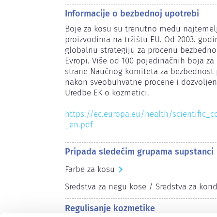
Informacije o bezbednoj upotrebi
Boje za kosu su trenutno među najtemelj
proizvodima na tržištu EU. Od 2003. godi
globalnu strategiju za procenu bezbednos
Evropi. Više od 100 pojedinačnih boja z
strane Naučnog komiteta za bezbednost p
nakon sveobuhvatne procene i dozvoljene
Uredbe EK o kozmetici.

https://ec.europa.eu/health/scientific_
_en.pdf
Pripada sledećim grupama supstanci
Farbe za kosu
Sredstva za negu kose / Sredstva za kond
Regulisanje kozmetike