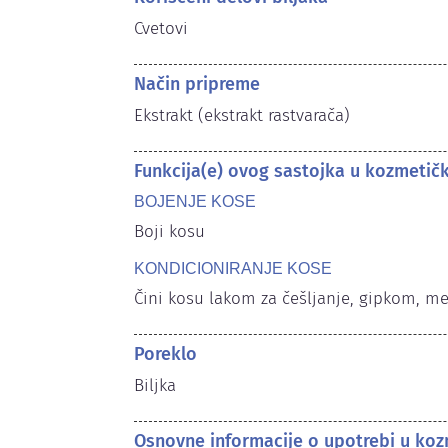
Cvetovi
Način pripreme
Ekstrakt (ekstrakt rastvarača)
Funkcija(e) ovog sastojka u kozmetič
BOJENJE KOSE
Boji kosu
KONDICIONIRANJE KOSE
Čini kosu lakom za češljanje, gipkom, m
Poreklo
Biljka
Osnovne informacije o upotrebi u koz