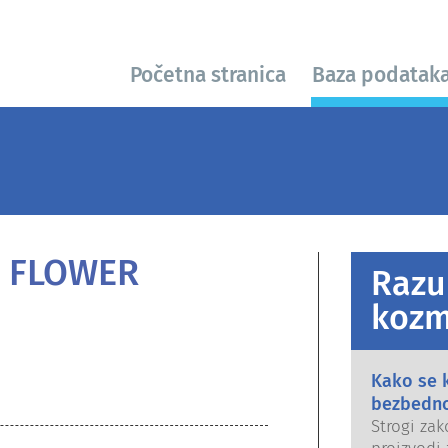
Početna stranica
Baza podatak
S FLOWER
Razu
kozm
Kako se 
bezbedn
Strogi zak