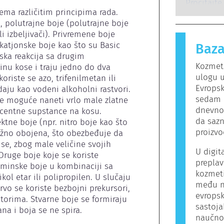
potencija
osobe rea
Pročitajte
proizvoda
ma različitim principima rada. 
bezopasne 
, polutrajne boje (polutrajne boje 
izaziva al
i izbeljivači). Privremene boje 
Kozmetički
 katjonske boje kao što su Basic 
Baza
mogu da s
ska reakcija sa drugim 
alergeni z
Kozmeti
nu kose i traju jedno do dva 
proizvod 
ulogu 
riste se azo, trifenilmetan ili 
Evropsk
aju kao vodeni alkoholni rastvori. 
sedam r
e moguće naneti vrlo male zlatne 
dnevno.
escentne supstance na kosu. 
da sazn
ktne boje (npr. nitro boje kao što 
proizv
ružno obojena, što obezbeđuje da 
se, zbog male veličine svojih 
U digit
Druge boje koje se koriste 
preplav
iminske boje u kombinaciji sa 
kozmeti
ol etar ili polipropilen. U slučaju 
među n
rvo se koriste bezbojni prekursori, 
evrops
atorima. Stvarne boje se formiraju 
sastoja
na i boja se ne spira.
naučno