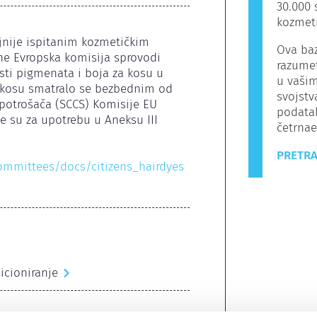
30.000 
kozmeti
nije ispitanim kozmetičkim 
Ova baz
ne Evropska komisija sprovodi 
razumet
ti pigmenata i boja za kosu u 
u vašim
a kosu smatralo se bezbednim od 
svojstv
otrošača (SCCS) Komisije EU 
podata
 su za upotrebu u Aneksu III 
četrnaes
PRETRA
committees/docs/citizens_hairdyes
icioniranje