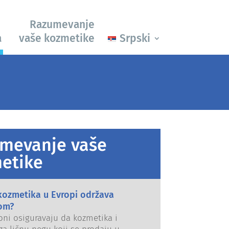
Razumevanje
a
vaše kozmetike
Srpski
mevanje vaše
etike
kozmetika u Evropi održava
om?
oni osiguravaju da kozmetika i