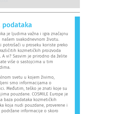
lne endokrine poremećaje.
guje na supstance koje su
 više
.
za većinu ljudi. Supstanca koja
ergijsku reakciju naziva se alergen.
 proizvodi i proizvodi za ličnu negu
 podataka
adrže sastojke koji mogu biti
a neke ljude. To ne znači da
ka je ljudima važna i igra značajnu
nije bezbedan za druge ljude.
u našem svakodnevnom životu.
i potrošači u proseku koriste preko
azličitih kozmetičkih proizvoda
 A vi? Sasvim je prirodno da želite
ate više o sastojcima u tim
odima.
alnom svetu u kojem živimo,
ljeni smo informacijama o
ci. Međutim, teško je znati koje su
jima pouzdane. COSMILE Europe je
ka baza podataka kozmetičkih
ka koja nudi pouzdane, proverene i
 podržane informacije o skoro