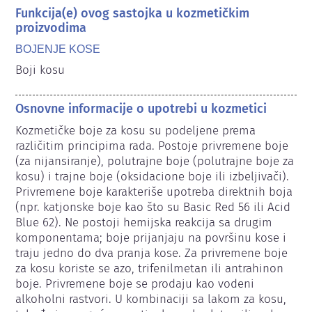
Funkcija(e) ovog sastojka u kozmetičkim
proizvodima
BOJENJE KOSE
Boji kosu
Osnovne informacije o upotrebi u kozmetici
Kozmetičke boje za kosu su podeljene prema 
različitim principima rada. Postoje privremene boje 
(za nijansiranje), polutrajne boje (polutrajne boje za 
kosu) i trajne boje (oksidacione boje ili izbeljivači). 
Privremene boje karakteriše upotreba direktnih boja 
(npr. katjonske boje kao što su Basic Red 56 ili Acid 
Blue 62). Ne postoji hemijska reakcija sa drugim 
komponentama; boje prijanjaju na površinu kose i 
traju jedno do dva pranja kose. Za privremene boje 
za kosu koriste se azo, trifenilmetan ili antrahinon 
boje. Privremene boje se prodaju kao vodeni 
alkoholni rastvori. U kombinaciji sa lakom za kosu, 