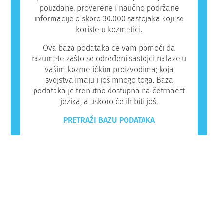
pouzdane, proverene i naučno podržane
informacije o skoro 30.000 sastojaka koji se
koriste u kozmetici.
Ova baza podataka će vam pomoći da
razumete zašto se određeni sastojci nalaze u
vašim kozmetičkim proizvodima; koja
svojstva imaju i još mnogo toga. Baza
podataka je trenutno dostupna na četrnaest
jezika, a uskoro će ih biti još.
PRETRAŽI BAZU PODATAKA