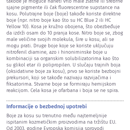
takođe je moguće naneti vrlo male zlatne ili srebrne 
sjajne pigmente ili čak fluorescentne supstance na 
kosu. Polutrajne boje (boje) takođe koriste direktne 
boje (npr. nitro boje kao što su HC Blue 2 ili HC 
Yellow 10). Kosa je kružno obojena, što obezbeđuje 
da izdrži osam do 10 pranja kose. Nitro boje se, zbog 
male veličine svojih molekula, šire u kosu, ali se 
mogu prati. Druge boje koje se koriste uključuju 
nitrofenil diamine, azo i hinoniminske boje u 
kombinaciji sa organskim solubilizatorima kao što 
su glikol etar ili polipropilen. U slučaju trajnih boja 
(oksidativne boje za kosu), prvo se koriste bezbojni 
prekursori, koji se takođe nazivaju razvijačima i 
fiksatorima. Stvarne boje se formiraju hemijskom 
reakcijom. Cela kosa je ofarbana i boja se ne spira.
Informacije o bezbednoj upotrebi
Boje za kosu su trenutno među najtemeljnije 
ispitanim kozmetičkim proizvodima na tržištu EU. 
Od 2003. godine Evropska komisija sprovodi 