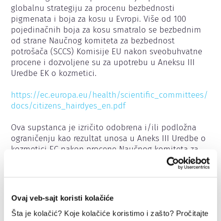
globalnu strategiju za procenu bezbednosti 
pigmenata i boja za kosu u Evropi. Više od 100 
pojedinačnih boja za kosu smatralo se bezbednim 
od strane Naučnog komiteta za bezbednost 
potrošača (SCCS) Komisije EU nakon sveobuhvatne 
procene i dozvoljene su za upotrebu u Aneksu III 
Uredbe EK o kozmetici.

https://ec.europa.eu/health/scientific_committees/
docs/citizens_hairdyes_en.pdf
Ova supstanca je izričito odobrena i/ili podložna 
ograničenju kao rezultat unosa u Aneks III Uredbe o 
kozmetici EC nakon procene Naučnog komiteta za 
bezbednost potrošača Komisije EU (SCCS). 
Ograničenja se mogu odnositi npr. na kriterijume 
čistoće, maksimalnu koncentraciju ili ograničenja na 
određene kategorije proizvoda. U skladu sa 
Ovaj veb-sajt koristi kolačiće
uslovima koji su eventualno nametnuti Aneksom III, 
upotreba ove supstance u kozmetičkim proizvodima 
Šta je kolačić? Koje kolačiće koristimo i zašto? Pročitajte