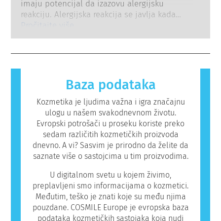
kompanije zakonski obavezne da sprovedu
imaju potencijal da izazovu alergijsku
testiranje na životinjama u cilju procene
pokrivaju sve potencijalne rizike, uključujući
reakciju. Alergijska reakcija se javlja kada
bezbednosti kozmetičkih sastojaka i
i potencijalne endokrine poremećaje.
imuni sistem osobe reaguje na supstance
Pročitajte više
proizvoda.
koje su bezopasne za većinu ljudi. Supstanca
koja izaziva alergijsku reakciju naziva se
alergen. Kozmetički proizvodi i proizvodi za
ličnu negu mogu da sadrže sastojke koji
mogu biti alergeni za neke ljude. To ne znači
Baza podataka
da proizvod nije bezbedan za druge ljude.
Kozmetika je ljudima važna i igra značajnu
ulogu u našem svakodnevnom životu.
Evropski potrošači u proseku koriste preko
sedam različitih kozmetičkih proizvoda
dnevno. A vi? Sasvim je prirodno da želite da
saznate više o sastojcima u tim proizvodima.
U digitalnom svetu u kojem živimo,
preplavljeni smo informacijama o kozmetici.
Međutim, teško je znati koje su među njima
pouzdane. COSMILE Europe je evropska baza
podataka kozmetičkih sastojaka koja nudi