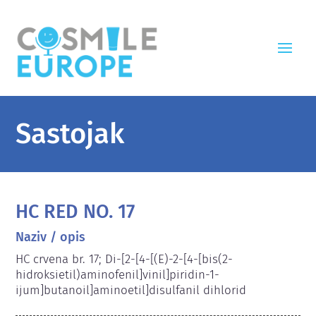
Sastojak
HC RED NO. 17
Naziv / opis
HC crvena br. 17; Di-[2-[4-[(E)-2-[4-[bis(2-
hidroksietil)aminofenil]vinil]piridin-1-
ijum]butanoil]aminoetil]disulfanil dihlorid