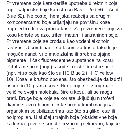
Privremene boje karakteriše upotreba direktnih boja 
(npr. katjonske boje kao što su Basic Red 56 ili Acid 
Blue 62). Ne postoji hemijska reakcija sa drugim 
komponentama; boje prijanjaju na površinu kose i 
traju jedno do dva pranja kose. Za privremene boje za 
kosu koriste se azo, trifenilmetan ili antrahinon boje. 
Privremene boje se prodaju kao vodeni alkoholni 
rastvori. U kombinaciji sa lakom za kosu, takođe je 
moguće naneti vrlo male zlatne ili srebrne sjajne 
pigmente ili čak fluorescentne supstance na kosu. 
Polutrajne boje (boje) takođe koriste direktne boje 
(npr. nitro boje kao što su HC Blue 2 ili HC Yellow 
10). Kosa je kružno obojena, što obezbeđuje da izdrži 
osam do 10 pranja kose. Nitro boje se, zbog male 
veličine svojih molekula, šire u kosu, ali se mogu 
prati. Druge boje koje se koriste uključuju nitrofenil 
diamine, azo i hinoniminske boje u kombinaciji sa 
organskim solubilizatorima kao što su glikol etar ili 
polipropilen. U slučaju trajnih boja (oksidativne boje 
za kosu), prvo se koriste bezbojni prekursori, koji se 