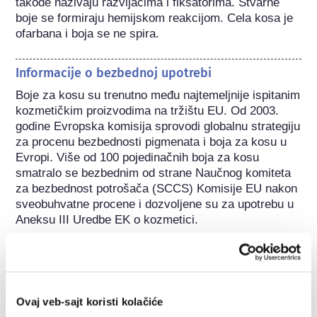
takođe nazivaju razvijačima i fiksatorima. Stvarne 
boje se formiraju hemijskom reakcijom. Cela kosa je 
ofarbana i boja se ne spira.
Informacije o bezbednoj upotrebi
Boje za kosu su trenutno među najtemeljnije ispitanim 
kozmetičkim proizvodima na tržištu EU. Od 2003. 
godine Evropska komisija sprovodi globalnu strategiju 
za procenu bezbednosti pigmenata i boja za kosu u 
Evropi. Više od 100 pojedinačnih boja za kosu 
smatralo se bezbednim od strane Naučnog komiteta 
za bezbednost potrošača (SCCS) Komisije EU nakon 
sveobuhvatne procene i dozvoljene su za upotrebu u 
Aneksu III Uredbe EK o kozmetici.

https://ec.europa.eu/health/scientific_committees/doc
s/citizens_hairdyes_en.pdf
Ovaj veb-sajt koristi kolačiće
Veze ka naučnim recenzijama