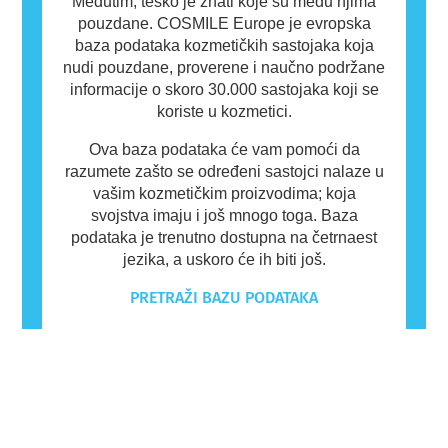
Međutim, teško je znati koje su među njima
pouzdane. COSMILE Europe je evropska
baza podataka kozmetičkih sastojaka koja
nudi pouzdane, proverene i naučno podržane
informacije o skoro 30.000 sastojaka koji se
koriste u kozmetici.
Ova baza podataka će vam pomoći da
razumete zašto se određeni sastojci nalaze u
vašim kozmetičkim proizvodima; koja
svojstva imaju i još mnogo toga. Baza
podataka je trenutno dostupna na četrnaest
jezika, a uskoro će ih biti još.
PRETRAŽI BAZU PODATAKA