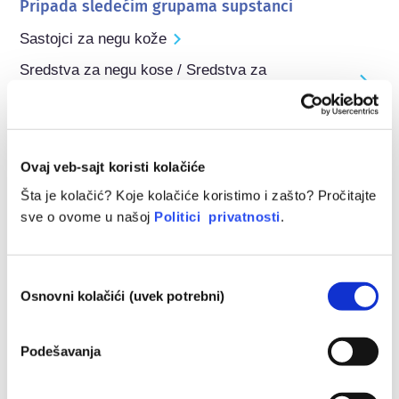
Pripada sledećim grupama supstanci
Sastojci za negu kože
Sredstva za negu kose / Sredstva za
kondicioniranje
Regulisanje kozmetike
Kozmetički sastojci podležu propisima. Imajte na umu 
Ovaj veb-sajt koristi kolačiće
da se van EU na kozmetičke sastojke mogu primeniti 
različiti propisi.
Šta je kolačić? Koje kolačiće koristimo i zašto? Pročitajte
sve o ovome u našoj
Politici privatnosti
.
Избор
Razumevanje vaše
Osnovni kolačići (uvek potrebni)
сагласности
kozmetike
Podešavanja
Kako se kozmetika u Evropi održava