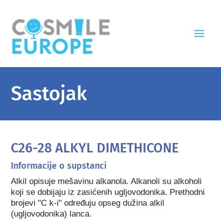
Sastojak
C26-28 ALKYL DIMETHICONE
Informacije o supstanci
Alkil opisuje mešavinu alkanola. Alkanoli su alkoholi 
koji se dobijaju iz zasićenih ugljovodonika. Prethodni 
brojevi "C k-i" određuju opseg dužina alkil 
(ugljovodonika) lanca.
