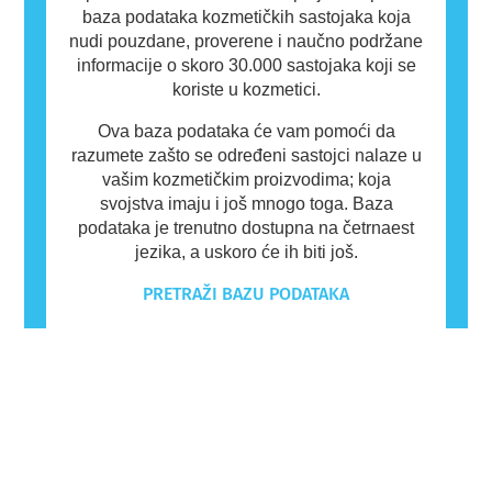
baza podataka kozmetičkih sastojaka koja
nudi pouzdane, proverene i naučno podržane
informacije o skoro 30.000 sastojaka koji se
koriste u kozmetici.
Ova baza podataka će vam pomoći da
razumete zašto se određeni sastojci nalaze u
vašim kozmetičkim proizvodima; koja
svojstva imaju i još mnogo toga. Baza
podataka je trenutno dostupna na četrnaest
jezika, a uskoro će ih biti još.
PRETRAŽI BAZU PODATAKA