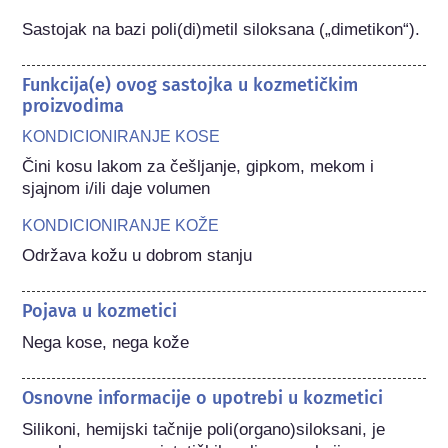
Sastojak na bazi poli(di)metil siloksana („dimetikon“).
Funkcija(e) ovog sastojka u kozmetičkim
proizvodima
KONDICIONIRANJE KOSE
Čini kosu lakom za češljanje, gipkom, mekom i 
sjajnom i/ili daje volumen
KONDICIONIRANJE KOŽE
Održava kožu u dobrom stanju
Pojava u kozmetici
Nega kose, nega kože
Osnovne informacije o upotrebi u kozmetici
Silikoni, hemijski tačnije poli(organo)siloksani, je 