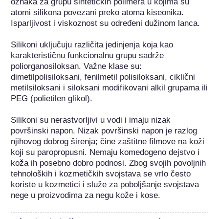
oznaka za grupu sintetičkih polimera u kojima su 
atomi silikona povezani preko atoma kiseonika. 
Isparljivost i viskoznost su određeni dužinom lanca.

Silikoni uključuju različita jedinjenja koja kao 
karakterističnu funkcionalnu grupu sadrže 
poliorganosiloksan. Važne klase su: 
dimetilpolisiloksani, fenilmetil polisiloksani, ciklični 
metilsiloksani i siloksani modifikovani alkil grupama ili 
PEG (polietilen glikol).

Silikoni su nerastvorljivi u vodi i imaju nizak 
površinski napon. Nizak površinski napon je razlog 
njihovog dobrog širenja; čine zaštitne filmove na koži 
koji su paropropusni. Nemaju komedogeno dejstvo i 
koža ih posebno dobro podnosi. Zbog svojih povoljnih 
tehnoloških i kozmetičkih svojstava se vrlo često 
koriste u kozmetici i služe za poboljšanje svojstava 
nege u proizvodima za negu kože i kose.