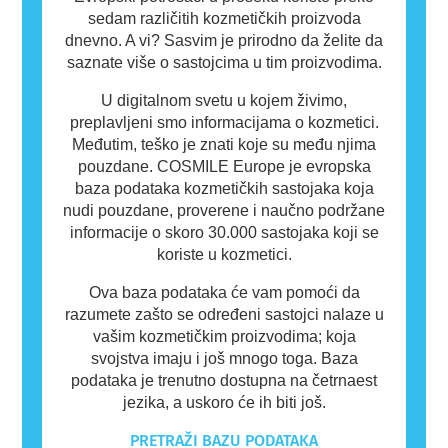
sedam različitih kozmetičkih proizvoda
dnevno. A vi? Sasvim je prirodno da želite da
saznate više o sastojcima u tim proizvodima.
U digitalnom svetu u kojem živimo,
preplavljeni smo informacijama o kozmetici.
Međutim, teško je znati koje su među njima
pouzdane. COSMILE Europe je evropska
baza podataka kozmetičkih sastojaka koja
nudi pouzdane, proverene i naučno podržane
informacije o skoro 30.000 sastojaka koji se
koriste u kozmetici.
Ova baza podataka će vam pomoći da
razumete zašto se određeni sastojci nalaze u
vašim kozmetičkim proizvodima; koja
svojstva imaju i još mnogo toga. Baza
podataka je trenutno dostupna na četrnaest
jezika, a uskoro će ih biti još.
PRETRAŽI BAZU PODATAKA