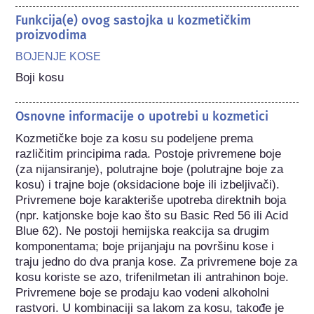
Funkcija(e) ovog sastojka u kozmetičkim
proizvodima
BOJENJE KOSE
Boji kosu
Osnovne informacije o upotrebi u kozmetici
Kozmetičke boje za kosu su podeljene prema 
različitim principima rada. Postoje privremene boje 
(za nijansiranje), polutrajne boje (polutrajne boje za 
kosu) i trajne boje (oksidacione boje ili izbeljivači). 
Privremene boje karakteriše upotreba direktnih boja 
(npr. katjonske boje kao što su Basic Red 56 ili Acid 
Blue 62). Ne postoji hemijska reakcija sa drugim 
komponentama; boje prijanjaju na površinu kose i 
traju jedno do dva pranja kose. Za privremene boje za 
kosu koriste se azo, trifenilmetan ili antrahinon boje. 
Privremene boje se prodaju kao vodeni alkoholni 
rastvori. U kombinaciji sa lakom za kosu, takođe je 