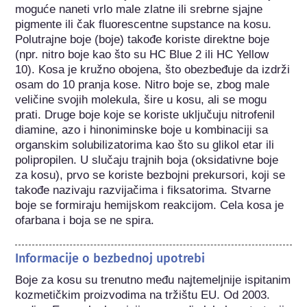
moguće naneti vrlo male zlatne ili srebrne sjajne 
pigmente ili čak fluorescentne supstance na kosu. 
Polutrajne boje (boje) takođe koriste direktne boje 
(npr. nitro boje kao što su HC Blue 2 ili HC Yellow 
10). Kosa je kružno obojena, što obezbeđuje da izdrži 
osam do 10 pranja kose. Nitro boje se, zbog male 
veličine svojih molekula, šire u kosu, ali se mogu 
prati. Druge boje koje se koriste uključuju nitrofenil 
diamine, azo i hinoniminske boje u kombinaciji sa 
organskim solubilizatorima kao što su glikol etar ili 
polipropilen. U slučaju trajnih boja (oksidativne boje 
za kosu), prvo se koriste bezbojni prekursori, koji se 
takođe nazivaju razvijačima i fiksatorima. Stvarne 
boje se formiraju hemijskom reakcijom. Cela kosa je 
ofarbana i boja se ne spira.
Informacije o bezbednoj upotrebi
Boje za kosu su trenutno među najtemeljnije ispitanim 
kozmetičkim proizvodima na tržištu EU. Od 2003. 