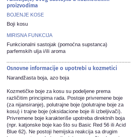
proizvodima
BOJENJE KOSE
Boji kosu
MIRISNA FUNKCIJA
Funkcionalni sastojak (pomoćna supstanca) 
parfemskih ulja i/ili aroma
Osnovne informacije o upotrebi u kozmetici
Narandžasta boja, azo boja

Kozmetičke boje za kosu su podeljene prema 
različitim principima rada. Postoje privremene boje 
(za nijansiranje), polutrajne boje (polutrajne boje za 
kosu) i trajne boje (oksidacione boje ili izbeljivači). 
Privremene boje karakteriše upotreba direktnih boja 
(npr. katjonske boje kao što su Basic Red 56 ili Acid 
Blue 62). Ne postoji hemijska reakcija sa drugim 