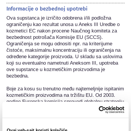
Informacije o bezbednoj upotrebi
Ova supstanca je izričito odobrena i/ili podložna 
ograničenju kao rezultat unosa u Aneks III Uredbe o 
kozmetici EC nakon procene Naučnog komiteta za 
bezbednost potrošača Komisije EU (SCCS). 
Ograničenja se mogu odnositi npr. na kriterijume 
čistoće, maksimalnu koncentraciju ili ograničenja na 
određene kategorije proizvoda. U skladu sa uslovima 
koji su eventualno nametnuti Aneksom III, upotreba 
ove supstance u kozmetičkim proizvodima je 
bezbedna.

Boje za kosu su trenutno među najtemeljnije ispitanim 
kozmetičkim proizvodima na tržištu EU. Od 2003. 
godine Evropska komisija sprovodi globalnu strategiju 
za procenu bezbednosti pigmenata i boja za kosu u 
Evropi. Više od 100 pojedinačnih boja za kosu 
smatralo se bezbednim od strane Naučnog komiteta 
za bezbednost potrošača (SCCS) Komisije EU nakon 
Ovaj veb-sajt koristi kolačiće