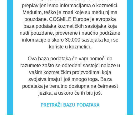
preplavljeni smo informacijama o kozmetici.
Međutim, teško je znati koje su među njima
pouzdane. COSMILE Europe je evropska
baza podataka kozmetičkih sastojaka koja
nudi pouzdane, proverene i naučno podržane
informacije o skoro 30.000 sastojaka koji se
koriste u kozmetici.
Ova baza podataka će vam pomoći da
razumete zašto se određeni sastojci nalaze u
vašim kozmetičkim proizvodima; koja
svojstva imaju i još mnogo toga. Baza
podataka je trenutno dostupna na četrnaest
jezika, a uskoro će ih biti još.
PRETRAŽI BAZU PODATAKA