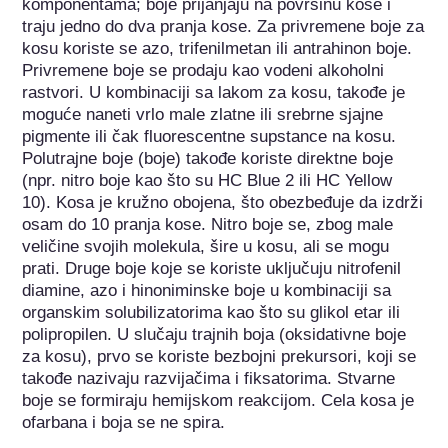
komponentama; boje prijanjaju na površinu kose i 
traju jedno do dva pranja kose. Za privremene boje za 
kosu koriste se azo, trifenilmetan ili antrahinon boje. 
Privremene boje se prodaju kao vodeni alkoholni 
rastvori. U kombinaciji sa lakom za kosu, takođe je 
moguće naneti vrlo male zlatne ili srebrne sjajne 
pigmente ili čak fluorescentne supstance na kosu. 
Polutrajne boje (boje) takođe koriste direktne boje 
(npr. nitro boje kao što su HC Blue 2 ili HC Yellow 
10). Kosa je kružno obojena, što obezbeđuje da izdrži 
osam do 10 pranja kose. Nitro boje se, zbog male 
veličine svojih molekula, šire u kosu, ali se mogu 
prati. Druge boje koje se koriste uključuju nitrofenil 
diamine, azo i hinoniminske boje u kombinaciji sa 
organskim solubilizatorima kao što su glikol etar ili 
polipropilen. U slučaju trajnih boja (oksidativne boje 
za kosu), prvo se koriste bezbojni prekursori, koji se 
takođe nazivaju razvijačima i fiksatorima. Stvarne 
boje se formiraju hemijskom reakcijom. Cela kosa je 
ofarbana i boja se ne spira.