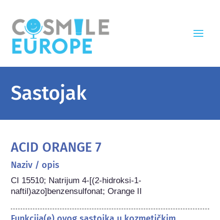
Sastojak
ACID ORANGE 7
Naziv / opis
CI 15510; Natrijum 4-[(2-hidroksi-1-
naftil)azo]benzensulfonat; Orange II
Funkcija(e) ovog sastojka u kozmetičkim