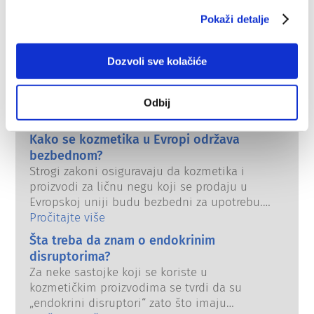
Pokaži detalje
Dozvoli sve kolačiće
Razumevanje vaše
kozmetike
Odbij
Kako se kozmetika u Evropi održava
bezbednom?
Strogi zakoni osiguravaju da kozmetika i
proizvodi za ličnu negu koji se prodaju u
Evropskoj uniji budu bezbedni za upotrebu.
Kompanije, nacionalni i evropski regulatorni
Pročitajte više
organi dele odgovornost za bezbednost
Šta treba da znam o endokrinim
kozmetičkih proizvoda.
disruptorima?
Za neke sastojke koji se koriste u
kozmetičkim proizvodima se tvrdi da su
„endokrini disruptori“ zato što imaju