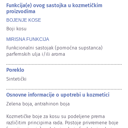
Funkcija(e) ovog sastojka u kozmetičkim
proizvodima
BOJENJE KOSE
Boji kosu
MIRISNA FUNKCIJA
Funkcionalni sastojak (pomoćna supstanca) 
parfemskih ulja i/ili aroma
Poreklo
Sintetički
Osnovne informacije o upotrebi u kozmetici
Zelena boja, antrahinon boja

Kozmetičke boje za kosu su podeljene prema 
različitim principima rada. Postoje privremene boje 