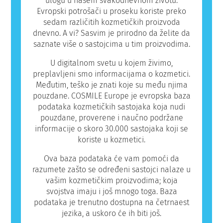
ulogu u našem svakodnevnom životu.
Evropski potrošači u proseku koriste preko
sedam različitih kozmetičkih proizvoda
dnevno. A vi? Sasvim je prirodno da želite da
saznate više o sastojcima u tim proizvodima.
U digitalnom svetu u kojem živimo,
preplavljeni smo informacijama o kozmetici.
Međutim, teško je znati koje su među njima
pouzdane. COSMILE Europe je evropska baza
podataka kozmetičkih sastojaka koja nudi
pouzdane, proverene i naučno podržane
informacije o skoro 30.000 sastojaka koji se
koriste u kozmetici.
Ova baza podataka će vam pomoći da
razumete zašto se određeni sastojci nalaze u
vašim kozmetičkim proizvodima; koja
svojstva imaju i još mnogo toga. Baza
podataka je trenutno dostupna na četrnaest
jezika, a uskoro će ih biti još.