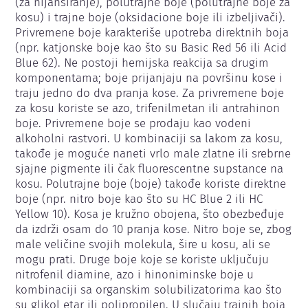
(za nijansiranje), polutrajne boje (polutrajne boje za 
kosu) i trajne boje (oksidacione boje ili izbeljivači). 
Privremene boje karakteriše upotreba direktnih boja 
(npr. katjonske boje kao što su Basic Red 56 ili Acid 
Blue 62). Ne postoji hemijska reakcija sa drugim 
komponentama; boje prijanjaju na površinu kose i 
traju jedno do dva pranja kose. Za privremene boje 
za kosu koriste se azo, trifenilmetan ili antrahinon 
boje. Privremene boje se prodaju kao vodeni 
alkoholni rastvori. U kombinaciji sa lakom za kosu, 
takođe je moguće naneti vrlo male zlatne ili srebrne 
sjajne pigmente ili čak fluorescentne supstance na 
kosu. Polutrajne boje (boje) takođe koriste direktne 
boje (npr. nitro boje kao što su HC Blue 2 ili HC 
Yellow 10). Kosa je kružno obojena, što obezbeđuje 
da izdrži osam do 10 pranja kose. Nitro boje se, zbog 
male veličine svojih molekula, šire u kosu, ali se 
mogu prati. Druge boje koje se koriste uključuju 
nitrofenil diamine, azo i hinoniminske boje u 
kombinaciji sa organskim solubilizatorima kao što 
su glikol etar ili polipropilen. U slučaju trajnih boja 