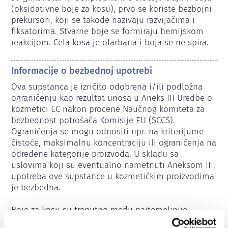
(oksidativne boje za kosu), prvo se koriste bezbojni 
prekursori, koji se takođe nazivaju razvijačima i 
fiksatorima. Stvarne boje se formiraju hemijskom 
reakcijom. Cela kosa je ofarbana i boja se ne spira.
Informacije o bezbednoj upotrebi
Ova supstanca je izričito odobrena i/ili podložna 
ograničenju kao rezultat unosa u Aneks III Uredbe o 
kozmetici EC nakon procene Naučnog komiteta za 
bezbednost potrošača Komisije EU (SCCS). 
Ograničenja se mogu odnositi npr. na kriterijume 
čistoće, maksimalnu koncentraciju ili ograničenja na 
određene kategorije proizvoda. U skladu sa 
uslovima koji su eventualno nametnuti Aneksom III, 
upotreba ove supstance u kozmetičkim proizvodima 
je bezbedna.

Boje za kosu su trenutno među najtemeljnije 
ispitanim kozmetičkim proizvodima na tržištu EU. 