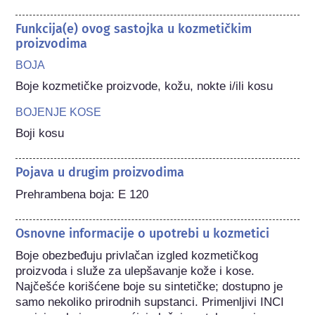
Funkcija(e) ovog sastojka u kozmetičkim
proizvodima
BOJA
Boje kozmetičke proizvode, kožu, nokte i/ili kosu
BOJENJE KOSE
Boji kosu
Pojava u drugim proizvodima
Prehrambena boja: E 120
Osnovne informacije o upotrebi u kozmetici
Boje obezbeđuju privlačan izgled kozmetičkog 
proizvoda i služe za ulepšavanje kože i kose. 
Najčešće korišćene boje su sintetičke; dostupno je 
samo nekoliko prirodnih supstanci. Primenljivi INCI 