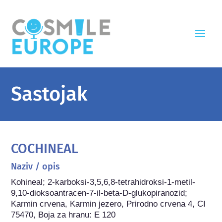
Sastojak
COCHINEAL
Naziv / opis
Kohineal; 2-karboksi-3,5,6,8-tetrahidroksi-1-metil-
9,10-dioksoantracen-7-il-beta-D-glukopiranozid; 
Karmin crvena, Karmin jezero, Prirodno crvena 4, CI 
75470, Boja za hranu: E 120