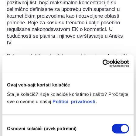
pozitivnoj listi boja maksimalne koncentracije su 
delimično definisane za upotrebu ovih supstanci u 
kozmetičkim proizvodima kao i dozvoljene oblasti 
primene. Boje za kosu su trenutno i dalje posebno 
regulisane zakonodavstvom EK o kozmetici. U 
budućnosti se planira i njihovo uvrštavanje u Aneks 
IV.

Boje se selektivno ispituju pre odobrenja za Aneks IV 
na njihovu toksikološku bezbednost i podvrgavaju se 
opsežnim testovima. Proizvođači moraju dokazati 
zdravstvenu bezbednost u detaljnim naučnim 
studijama. Dodatno, odobrene boje se ponovo 
Ovaj veb-sajt koristi kolačiće
procenjuju i lista se u skladu sa tim ažurira u skladu 
Šta je kolačić? Koje kolačiće koristimo i zašto? Pročitajte
sa novim naučnim saznanjima i mogućim 
sve o ovome u našoj
Politici privatnosti
.
anomalijama do kojih se došlo putem praćenja tržišta.

Boje za kosu su trenutno među najtemeljnije ispitanim 
kozmetičkim proizvodima na tržištu EU. Od 2003. 
Избор
Osnovni kolačići (uvek potrebni)
godine Evropska komisija sprovodi globalnu strategiju 
сагласности