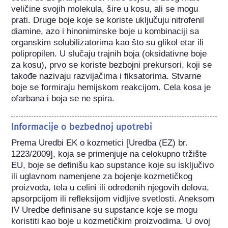
veličine svojih molekula, šire u kosu, ali se mogu 
prati. Druge boje koje se koriste uključuju nitrofenil 
diamine, azo i hinoniminske boje u kombinaciji sa 
organskim solubilizatorima kao što su glikol etar ili 
polipropilen. U slučaju trajnih boja (oksidativne boje 
za kosu), prvo se koriste bezbojni prekursori, koji se 
takođe nazivaju razvijačima i fiksatorima. Stvarne 
boje se formiraju hemijskom reakcijom. Cela kosa je 
ofarbana i boja se ne spira.
Informacije o bezbednoj upotrebi
Prema Uredbi EK o kozmetici [Uredba (EZ) br. 
1223/2009], koja se primenjuje na celokupno tržište 
EU, boje se definišu kao supstance koje su isključivo 
ili uglavnom namenjene za bojenje kozmetičkog 
proizvoda, tela u celini ili određenih njegovih delova, 
apsorpcijom ili refleksijom vidljive svetlosti. Aneksom 
IV Uredbe definisane su supstance koje se mogu 
koristiti kao boje u kozmetičkim proizvodima. U ovoj 