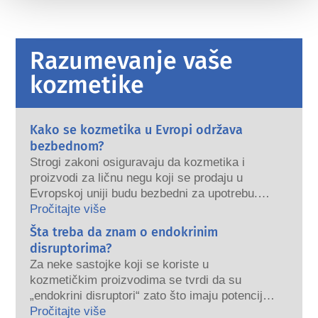
Razumevanje vaše
kozmetike
Kako se kozmetika u Evropi održava
bezbednom?
Strogi zakoni osiguravaju da kozmetika i
proizvodi za ličnu negu koji se prodaju u
Evropskoj uniji budu bezbedni za upotrebu.
Kompanije, nacionalni i evropski regulatorni
Pročitajte više
organi dele odgovornost za bezbednost
Šta treba da znam o endokrinim
kozmetičkih proizvoda.
disruptorima?
Za neke sastojke koji se koriste u
kozmetičkim proizvodima se tvrdi da su
„endokrini disruptori“ zato što imaju potencijal
da oponašaju neka svojstva naših hormona.
Pročitajte više