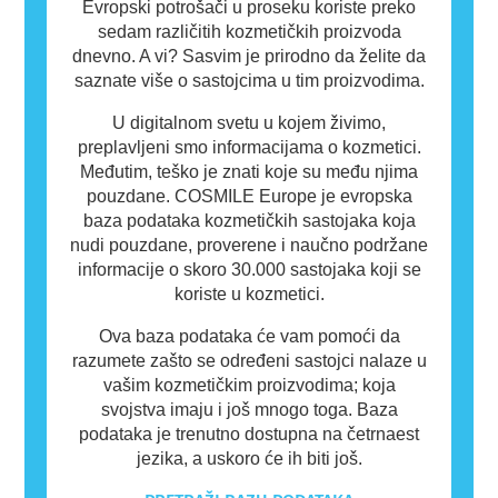
Evropski potrošači u proseku koriste preko
sedam različitih kozmetičkih proizvoda
dnevno. A vi? Sasvim je prirodno da želite da
saznate više o sastojcima u tim proizvodima.
U digitalnom svetu u kojem živimo,
preplavljeni smo informacijama o kozmetici.
Međutim, teško je znati koje su među njima
pouzdane. COSMILE Europe je evropska
baza podataka kozmetičkih sastojaka koja
nudi pouzdane, proverene i naučno podržane
informacije o skoro 30.000 sastojaka koji se
koriste u kozmetici.
Ova baza podataka će vam pomoći da
razumete zašto se određeni sastojci nalaze u
vašim kozmetičkim proizvodima; koja
svojstva imaju i još mnogo toga. Baza
podataka je trenutno dostupna na četrnaest
jezika, a uskoro će ih biti još.