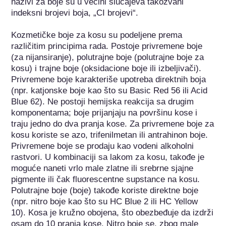
nazivi za boje su u većini slučajeva takozvani 
indeksni brojevi boja, „CI brojevi“.

Kozmetičke boje za kosu su podeljene prema 
različitim principima rada. Postoje privremene boje 
(za nijansiranje), polutrajne boje (polutrajne boje za 
kosu) i trajne boje (oksidacione boje ili izbeljivači). 
Privremene boje karakteriše upotreba direktnih boja 
(npr. katjonske boje kao što su Basic Red 56 ili Acid 
Blue 62). Ne postoji hemijska reakcija sa drugim 
komponentama; boje prijanjaju na površinu kose i 
traju jedno do dva pranja kose. Za privremene boje za 
kosu koriste se azo, trifenilmetan ili antrahinon boje. 
Privremene boje se prodaju kao vodeni alkoholni 
rastvori. U kombinaciji sa lakom za kosu, takođe je 
moguće naneti vrlo male zlatne ili srebrne sjajne 
pigmente ili čak fluorescentne supstance na kosu. 
Polutrajne boje (boje) takođe koriste direktne boje 
(npr. nitro boje kao što su HC Blue 2 ili HC Yellow 
10). Kosa je kružno obojena, što obezbeđuje da izdrži 
osam do 10 pranja kose. Nitro boje se, zbog male 