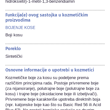
hidroksietil)-1-metil-1,3-benzendiamin
Funkcija(e) ovog sastojka u kozmetičkim
proizvodima
BOJENJE KOSE
Boji kosu
Poreklo
Sintetički
Osnovne informacije o upotrebi u kozmetici
Kozmetičke boje za kosu su podeljene prema 
različitim principima rada. Postoje privremene boje 
(za nijansiranje), polutrajne boje (polutrajne boje za 
kosu) i trajne boje (oksidacione boje ili izbeljivači). 
Privremene boje karakteriše upotreba direktnih boja 
(npr. katjonske boje kao što su Basic Red 56 ili Acid 