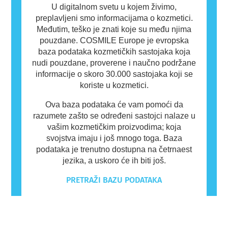
U digitalnom svetu u kojem živimo,
preplavljeni smo informacijama o kozmetici.
Međutim, teško je znati koje su među njima
pouzdane. COSMILE Europe je evropska
baza podataka kozmetičkih sastojaka koja
nudi pouzdane, proverene i naučno podržane
informacije o skoro 30.000 sastojaka koji se
koriste u kozmetici.
Ova baza podataka će vam pomoći da
razumete zašto se određeni sastojci nalaze u
vašim kozmetičkim proizvodima; koja
svojstva imaju i još mnogo toga. Baza
podataka je trenutno dostupna na četrnaest
jezika, a uskoro će ih biti još.
PRETRAŽI BAZU PODATAKA