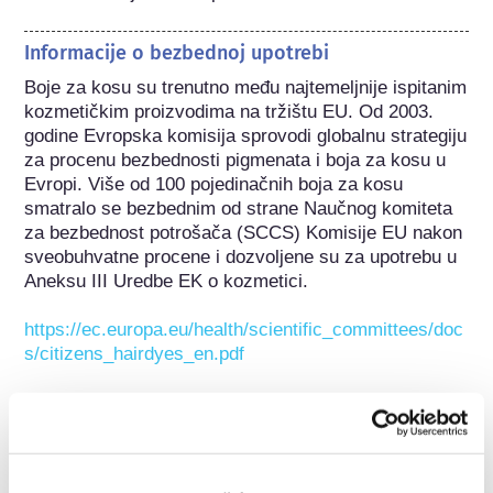
Informacije o bezbednoj upotrebi
Boje za kosu su trenutno među najtemeljnije ispitanim 
kozmetičkim proizvodima na tržištu EU. Od 2003. 
godine Evropska komisija sprovodi globalnu strategiju 
za procenu bezbednosti pigmenata i boja za kosu u 
Evropi. Više od 100 pojedinačnih boja za kosu 
smatralo se bezbednim od strane Naučnog komiteta 
za bezbednost potrošača (SCCS) Komisije EU nakon 
sveobuhvatne procene i dozvoljene su za upotrebu u 
Aneksu III Uredbe EK o kozmetici.

https://ec.europa.eu/health/scientific_committees/doc
s/citizens_hairdyes_en.pdf
Ova supstanca je izričito odobrena i/ili podložna 
ograničenju kao rezultat unosa u Aneks III Uredbe o 
kozmetici EC nakon procene Naučnog komiteta za 
bezbednost potrošača Komisije EU (SCCS). 