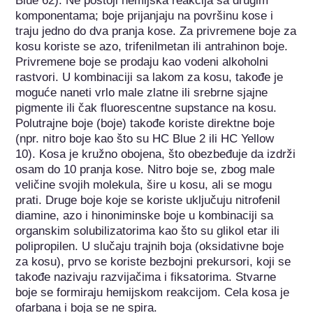
Blue 62). Ne postoji hemijska reakcija sa drugim 
komponentama; boje prijanjaju na površinu kose i 
traju jedno do dva pranja kose. Za privremene boje za 
kosu koriste se azo, trifenilmetan ili antrahinon boje. 
Privremene boje se prodaju kao vodeni alkoholni 
rastvori. U kombinaciji sa lakom za kosu, takođe je 
moguće naneti vrlo male zlatne ili srebrne sjajne 
pigmente ili čak fluorescentne supstance na kosu. 
Polutrajne boje (boje) takođe koriste direktne boje 
(npr. nitro boje kao što su HC Blue 2 ili HC Yellow 
10). Kosa je kružno obojena, što obezbeđuje da izdrži 
osam do 10 pranja kose. Nitro boje se, zbog male 
veličine svojih molekula, šire u kosu, ali se mogu 
prati. Druge boje koje se koriste uključuju nitrofenil 
diamine, azo i hinoniminske boje u kombinaciji sa 
organskim solubilizatorima kao što su glikol etar ili 
polipropilen. U slučaju trajnih boja (oksidativne boje 
za kosu), prvo se koriste bezbojni prekursori, koji se 
takođe nazivaju razvijačima i fiksatorima. Stvarne 
boje se formiraju hemijskom reakcijom. Cela kosa je 
ofarbana i boja se ne spira.