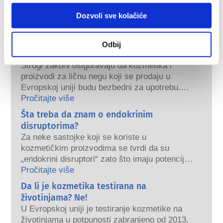
kozmetike
Dozvoli sve kolačiće
Kako se kozmetika u Evropi održava
Odbij
bezbednom?
Strogi zakoni osiguravaju da kozmetika i
proizvodi za ličnu negu koji se prodaju u
Evropskoj uniji budu bezbedni za upotrebu.
Kompanije, nacionalni i evropski regulatorni
Pročitajte više
organi dele odgovornost za bezbednost
Šta treba da znam o endokrinim
kozmetičkih proizvoda.
disruptorima?
Za neke sastojke koji se koriste u
kozmetičkim proizvodima se tvrdi da su
„endokrini disruptori“ zato što imaju potencijal
da oponašaju neka svojstva naših hormona.
Pročitajte više
Samo zato što nešto ima potencijal da
Da li je kozmetika testirana na
oponaša hormon ne znači da će poremetiti
životinjama? Ne!
naš endokrini sistem. Mnoge supstance,
U Evropskoj uniji je testiranje kozmetike na
uključujući prirodne, oponašaju hormone, ali
životinjama u potpunosti zabranjeno od 2013.