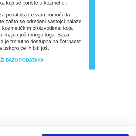
ka koji se koriste u kozmetici.
a podataka će vam pomoći da
e zašto se određeni sastojci nalaze
 kozmetičkim proizvodima; koja
a imaju i još mnogo toga. Baza
a je trenutno dostupna na četrnaest
a uskoro će ih biti još.
ŽI BAZU PODATAKA