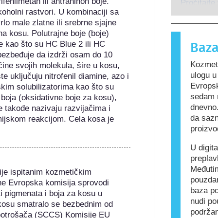
fenilmetan ili antrahinon boje. 
osobe rea
Pročitajte
holni rastvori. U kombinaciji sa 
za većinu
o male zlatne ili srebrne sjajne 
alergijsku
a kosu. Polutrajne boje (boje) 
Kozmetički
je kao što su HC Blue 2 ili HC 
Baza
mogu da sa
bezbeđuje da izdrži osam do 10 
alergeni z
Kozmeti
ine svojih molekula, šire u kosu, 
nije bezbe
ulogu 
e uključuju nitrofenil diamine, azo i 
Evropsk
kim solubilizatorima kao što su 
sedam r
ih boja (oksidativne boje za kosu), 
dnevno.
e takođe nazivaju razvijačima i 
da sazn
mijskom reakcijom. Cela kosa je 
proizvo
U digit
preplav
Međutim
je ispitanim kozmetičkim 
pouzda
ne Evropska komisija sprovodi 
baza po
i pigmenata i boja za kosu u 
nudi po
 kosu smatralo se bezbednim od 
podržan
potrošača (SCCS) Komisije EU 