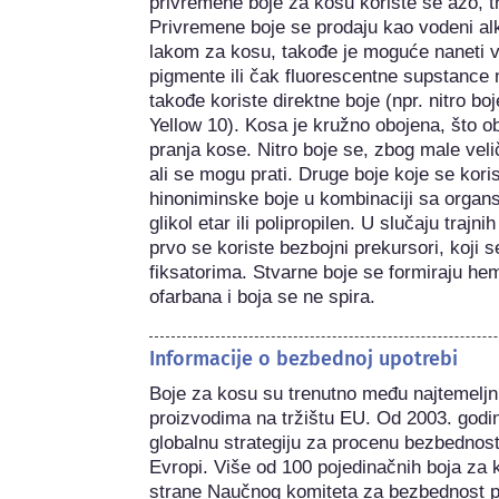
privremene boje za kosu koriste se azo, tri
Privremene boje se prodaju kao vodeni alko
lakom za kosu, takođe je moguće naneti vrl
pigmente ili čak fluorescentne supstance n
takođe koriste direktne boje (npr. nitro bo
Yellow 10). Kosa je kružno obojena, što o
pranja kose. Nitro boje se, zbog male velič
ali se mogu prati. Druge boje koje se korist
hinoniminske boje u kombinaciji sa organs
glikol etar ili polipropilen. U slučaju trajn
prvo se koriste bezbojni prekursori, koji s
fiksatorima. Stvarne boje se formiraju he
ofarbana i boja se ne spira.
Informacije o bezbednoj upotrebi
Boje za kosu su trenutno među najtemeljni
proizvodima na tržištu EU. Od 2003. godi
globalnu strategiju za procenu bezbednost
Evropi. Više od 100 pojedinačnih boja za
strane Naučnog komiteta za bezbednost 