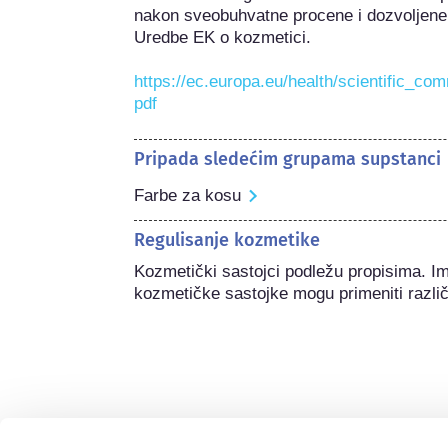
nakon sveobuhvatne procene i dozvoljene 
Uredbe EK o kozmetici.

https://ec.europa.eu/health/scientific_co
pdf
Pripada sledećim grupama supstanci
Farbe za kosu
Regulisanje kozmetike
Kozmetički sastojci podležu propisima. I
kozmetičke sastojke mogu primeniti različi