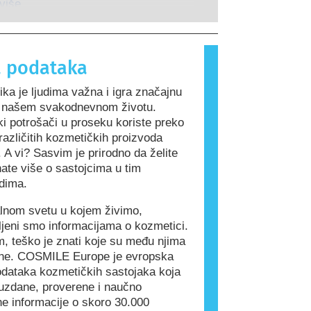
guje na supstance koje su bezopasne
 više
 ljudi. Supstanca koja izaziva
 reakciju naziva se alergen.
 proizvodi i proizvodi za ličnu negu
 podataka
drže sastojke koji mogu biti
a neke ljude. To ne znači da proizvod
ka je ljudima važna i igra značajnu
dan za druge ljude.
u našem svakodnevnom životu.
i potrošači u proseku koriste preko
azličitih kozmetičkih proizvoda
 A vi? Sasvim je prirodno da želite
ate više o sastojcima u tim
dima.
alnom svetu u kojem živimo,
ljeni smo informacijama o kozmetici.
, teško je znati koje su među njima
ne. COSMILE Europe je evropska
dataka kozmetičkih sastojaka koja
uzdane, proverene i naučno
e informacije o skoro 30.000