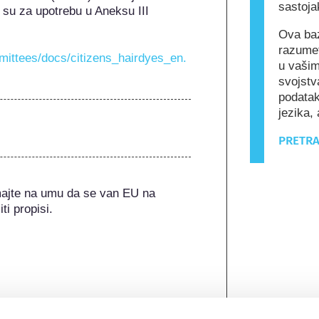
sastoja
su za upotrebu u Aneksu III 
Ova baz
razumet
mmittees/docs/citizens_hairdyes_en.
u vašim
svojstv
podatak
jezika, 
PRETRA
majte na umu da se van EU na 
ti propisi.