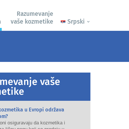
Razumevanje
a
vaše kozmetike
Srpski
mevanje vaše
etike
kozmetika u Evropi održava
om?
oni osiguravaju da kozmetika i