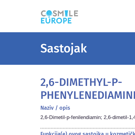
Sastojak
2,6-DIMETHYL-P-
PHENYLENEDIAMIN
Naziv / opis
2,6-Dimetil-p-fenilendiamin; 2,6-dimetil-1
Funkcija(e) ovog sastojka u kozmetič