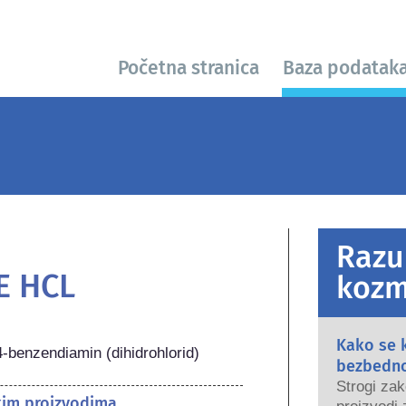
Početna stranica
Baza podatak
Razu
E HCL
kozm
Kako se 
,4-benzendiamin (dihidrohlorid)
bezbedn
Strogi zak
kim proizvodima