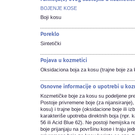
BOJENJE KOSE
Boji kosu
Poreklo
Sintetički
Pojava u kozmetici
Oksidaciona boja za kosu (trajne boje za
Osnovne informacije o upotrebi u koz
Kozmetičke boje za kosu su podeljene prem
Postoje privremene boje (za nijansiranje), 
kosu) i trajne boje (oksidacione boje ili iz
karakteriše upotreba direktnih boja (npr. 
56 ili Acid Blue 62). Ne postoji hemijska
boje prijanjaju na površinu kose i traju je