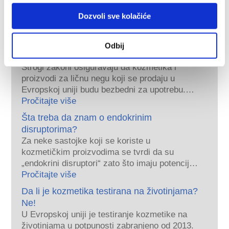
kozmetike
Dozvoli sve kolačiće
Kako se kozmetika u Evropi održava
Odbij
bezbednom?
Strogi zakoni osiguravaju da kozmetika i
proizvodi za ličnu negu koji se prodaju u
Evropskoj uniji budu bezbedni za upotrebu.
Kompanije, nacionalni i evropski regulatorni
Pročitajte više
organi dele odgovornost za bezbednost
Šta treba da znam o endokrinim
kozmetičkih proizvoda.
disruptorima?
Za neke sastojke koji se koriste u
kozmetičkim proizvodima se tvrdi da su
„endokrini disruptori“ zato što imaju potencijal
da oponašaju neka svojstva naših hormona.
Pročitajte više
Samo zato što nešto ima potencijal da
Da li je kozmetika testirana na životinjama?
oponaša hormon ne znači da će poremetiti
Ne!
naš endokrini sistem. Mnoge supstance,
U Evropskoj uniji je testiranje kozmetike na
uključujući prirodne, oponašaju hormone, ali
životinjama u potpunosti zabranjeno od 2013.