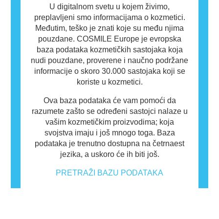
U digitalnom svetu u kojem živimo,
preplavljeni smo informacijama o kozmetici.
Međutim, teško je znati koje su među njima
pouzdane. COSMILE Europe je evropska
baza podataka kozmetičkih sastojaka koja
nudi pouzdane, proverene i naučno podržane
informacije o skoro 30.000 sastojaka koji se
koriste u kozmetici.
Ova baza podataka će vam pomoći da
razumete zašto se određeni sastojci nalaze u
vašim kozmetičkim proizvodima; koja
svojstva imaju i još mnogo toga. Baza
podataka je trenutno dostupna na četrnaest
jezika, a uskoro će ih biti još.
PRETRAŽI BAZU PODATAKA