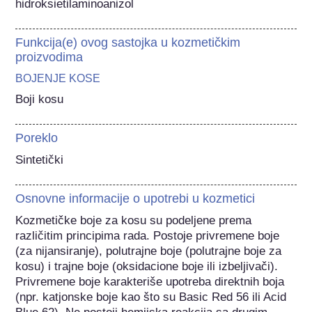
hidroksietilaminoanizol
Funkcija(e) ovog sastojka u kozmetičkim
proizvodima
BOJENJE KOSE
Boji kosu
Poreklo
Sintetički
Osnovne informacije o upotrebi u kozmetici
Kozmetičke boje za kosu su podeljene prema 
različitim principima rada. Postoje privremene boje 
(za nijansiranje), polutrajne boje (polutrajne boje za 
kosu) i trajne boje (oksidacione boje ili izbeljivači). 
Privremene boje karakteriše upotreba direktnih boja 
(npr. katjonske boje kao što su Basic Red 56 ili Acid 