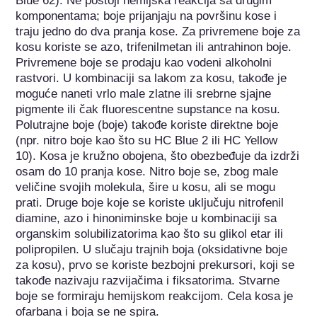
Blue 62). Ne postoji hemijska reakcija sa drugim 
komponentama; boje prijanjaju na površinu kose i 
traju jedno do dva pranja kose. Za privremene boje za 
kosu koriste se azo, trifenilmetan ili antrahinon boje. 
Privremene boje se prodaju kao vodeni alkoholni 
rastvori. U kombinaciji sa lakom za kosu, takođe je 
moguće naneti vrlo male zlatne ili srebrne sjajne 
pigmente ili čak fluorescentne supstance na kosu. 
Polutrajne boje (boje) takođe koriste direktne boje 
(npr. nitro boje kao što su HC Blue 2 ili HC Yellow 
10). Kosa je kružno obojena, što obezbeđuje da izdrži 
osam do 10 pranja kose. Nitro boje se, zbog male 
veličine svojih molekula, šire u kosu, ali se mogu 
prati. Druge boje koje se koriste uključuju nitrofenil 
diamine, azo i hinoniminske boje u kombinaciji sa 
organskim solubilizatorima kao što su glikol etar ili 
polipropilen. U slučaju trajnih boja (oksidativne boje 
za kosu), prvo se koriste bezbojni prekursori, koji se 
takođe nazivaju razvijačima i fiksatorima. Stvarne 
boje se formiraju hemijskom reakcijom. Cela kosa je 
ofarbana i boja se ne spira.