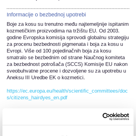
Informacije o bezbednoj upotrebi
Boje za kosu su trenutno među najtemeljnije ispitanim 
kozmetičkim proizvodima na tržištu EU. Od 2003. 
godine Evropska komisija sprovodi globalnu strategiju 
za procenu bezbednosti pigmenata i boja za kosu u 
Evropi. Više od 100 pojedinačnih boja za kosu 
smatralo se bezbednim od strane Naučnog komiteta 
za bezbednost potrošača (SCCS) Komisije EU nakon 
sveobuhvatne procene i dozvoljene su za upotrebu u 
Aneksu III Uredbe EK o kozmetici.

https://ec.europa.eu/health/scientific_committees/doc
s/citizens_hairdyes_en.pdf
Ova supstanca je izričito odobrena i/ili podložna 
ograničenju kao rezultat unosa u Aneks III Uredbe o 
kozmetici EC nakon procene Naučnog komiteta za 
bezbednost potrošača Komisije EU (SCCS). 