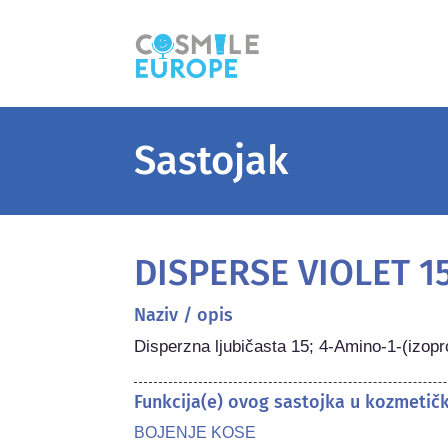
Sastojak
DISPERSE VIOLET 1
Naziv / opis
Disperzna ljubičasta 15; 4-Amino-1-(izopr
Funkcija(e) ovog sastojka u kozmetič
BOJENJE KOSE