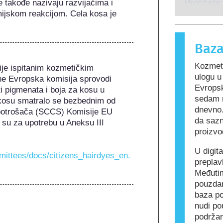
e takođe nazivaju razvijačima i 
osobe rea
Pročitajte
mijskom reakcijom. Cela kosa je 
za većinu
alergijsku
Kozmetički
Baza
mogu da sa
alergeni z
Kozmeti
je ispitanim kozmetičkim 
nije bezbe
ulogu 
ne Evropska komisija sprovodi 
Evropsk
i pigmenata i boja za kosu u 
sedam r
 kosu smatralo se bezbednim od 
dnevno.
potrošača (SCCS) Komisije EU 
da sazn
su za upotrebu u Aneksu III 
proizvo
U digit
mmittees/docs/citizens_hairdyes_en.
preplav
Međutim
pouzda
baza po
nudi po
podržan