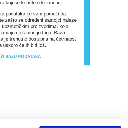
ka koji se koriste u kozmetici.
a podataka će vam pomoći da
e zašto se određeni sastojci nalaze
 kozmetičkim proizvodima; koja
a imaju i još mnogo toga. Baza
a je trenutno dostupna na četrnaest
a uskoro će ih biti još.
ŽI BAZU PODATAKA