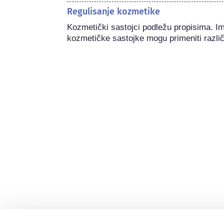
Regulisanje kozmetike
Kozmetički sastojci podležu propisima. I
kozmetičke sastojke mogu primeniti različi