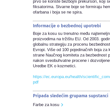
prvo se koriste bezbojni prekursori, koji s
fiksatorima. Stvarne boje se formiraju he
ofarbana i boja se ne spira.
Informacije o bezbednoj upotrebi
Boje za kosu su trenutno među najtemeljni
proizvodima na tržištu EU. Od 2003. godi
globalnu strategiju za procenu bezbednost
Evropi. Više od 100 pojedinačnih boja za
strane Naučnog komiteta za bezbednost 
nakon sveobuhvatne procene i dozvoljene 
Uredbe EK o kozmetici.

https://ec.europa.eu/health/scientific_co
pdf
Pripada sledećim grupama supstanci
Farbe za kosu