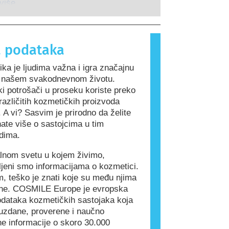
guje na supstance koje su bezopasne
 više
 ljudi. Supstanca koja izaziva
 reakciju naziva se alergen.
 proizvodi i proizvodi za ličnu negu
 podataka
drže sastojke koji mogu biti
a neke ljude. To ne znači da proizvod
ka je ljudima važna i igra značajnu
dan za druge ljude.
u našem svakodnevnom životu.
i potrošači u proseku koriste preko
azličitih kozmetičkih proizvoda
 A vi? Sasvim je prirodno da želite
ate više o sastojcima u tim
dima.
alnom svetu u kojem živimo,
ljeni smo informacijama o kozmetici.
, teško je znati koje su među njima
ne. COSMILE Europe je evropska
dataka kozmetičkih sastojaka koja
uzdane, proverene i naučno
e informacije o skoro 30.000