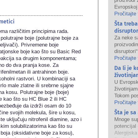
proizvodi 
Evropskoj 
Kompanije,
Pročitajte
organi de
metici
Šta treb
kozmetičk
disrupto
a različitim principima rada. 
Za neke sa
polutrajne boje (polutrajne boje za 
proizvodim
beljivači). Privremene boje 
disruptori
katjonske boje kao što su Basic Red 
oponašaju
Pročitajte
 reakcija sa drugim komponentama; 
zato što n
dno do dva pranja kose. Za 
Da li je 
hormon ne 
fenilmetan ili antrahinon boje. 
životinja
sistem. Mn
holni rastvori. U kombinaciji sa 
U Evropsko
oponašaju
o male zlatne ili srebrne sjajne 
životinjam
malo njih,
a kosu. Polutrajne boje (boje) 
Tokom pos
izazivaju 
je kao što su HC Blue 2 ili HC 
što je zab
Pročitajte
Rigorozne
bezbeđuje da izdrži osam do 10 
snagu, ind
Šta je sa
strane kva
ine svojih molekula, šire u kosu, 
ulagala u i
su kompan
e uključuju nitrofenil diamine, azo i 
Mnoge sups
u razvoju 
pokrivaju s
kim solubilizatorima kao što su 
potencijal
životinjam
potencijal
ih boja (oksidativne boje za kosu), 
Alergijska
kozmetički