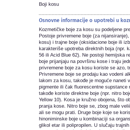
Boji kosu
Osnovne informacije o upotrebi u koz
Kozmetičke boje za kosu su podeljene prem
Postoje privremene boje (za nijansiranje), 
kosu) i trajne boje (oksidacione boje ili iz
karakteriše upotreba direktnih boja (npr. 
56 ili Acid Blue 62). Ne postoji hemijska
boje prijanjaju na površinu kose i traju je
privremene boje za kosu koriste se azo, tri
Privremene boje se prodaju kao vodeni alko
lakom za kosu, takođe je moguće naneti vrl
pigmente ili čak fluorescentne supstance n
takođe koriste direktne boje (npr. nitro bo
Yellow 10). Kosa je kružno obojena, što o
pranja kose. Nitro boje se, zbog male velič
ali se mogu prati. Druge boje koje se korist
hinoniminske boje u kombinaciji sa organs
glikol etar ili polipropilen. U slučaju trajn