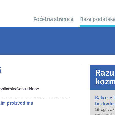
Početna stranica
Baza podatak
5
Razu
kozm
opilamino)antrahinon
Kako se 
kim proizvodima
bezbedn
Strogi zak