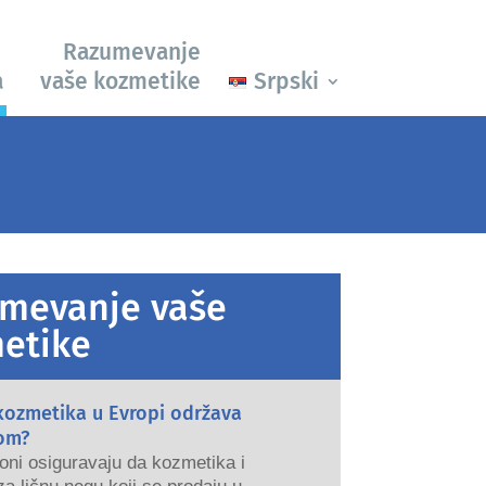
Razumevanje
a
vaše kozmetike
Srpski
mevanje vaše
etike
kozmetika u Evropi održava
om?
oni osiguravaju da kozmetika i