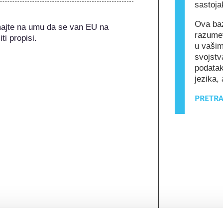
sastoja
Ova baz
majte na umu da se van EU na 
razumet
ti propisi.
u vašim
svojstv
podatak
jezika, 
PRETRA