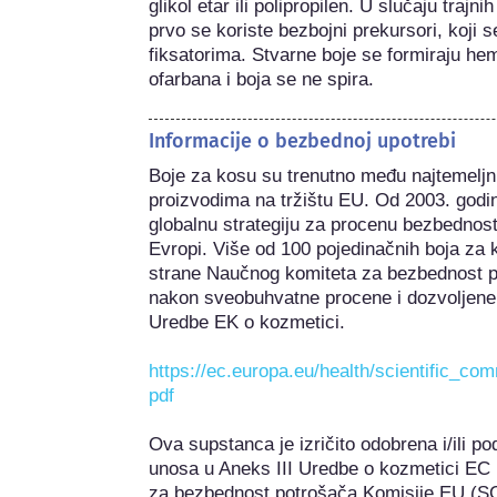
glikol etar ili polipropilen. U slučaju trajn
prvo se koriste bezbojni prekursori, koji s
fiksatorima. Stvarne boje se formiraju he
ofarbana i boja se ne spira.
Informacije o bezbednoj upotrebi
Boje za kosu su trenutno među najtemeljni
proizvodima na tržištu EU. Od 2003. godi
globalnu strategiju za procenu bezbednost
Evropi. Više od 100 pojedinačnih boja za
strane Naučnog komiteta za bezbednost 
nakon sveobuhvatne procene i dozvoljene 
Uredbe EK o kozmetici.

https://ec.europa.eu/health/scientific_co
pdf
Ova supstanca je izričito odobrena i/ili po
unosa u Aneks III Uredbe o kozmetici EC
za bezbednost potrošača Komisije EU (SC