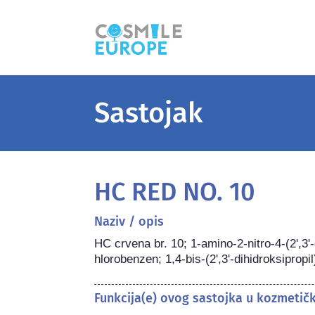
Sastojak
HC RED NO. 10
Naziv / opis
HC crvena br. 10; 1-amino-2-nitro-4-(2',3'
hlorobenzen; 1,4-bis-(2',3'-dihidroksiprop
Funkcija(e) ovog sastojka u kozmetič