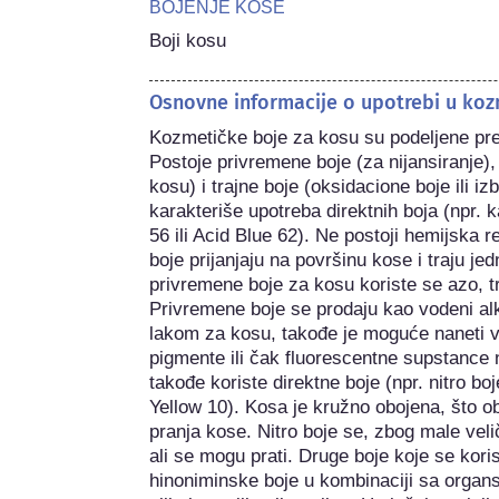
BOJENJE KOSE
Boji kosu
Osnovne informacije o upotrebi u koz
Kozmetičke boje za kosu su podeljene prem
Postoje privremene boje (za nijansiranje), 
kosu) i trajne boje (oksidacione boje ili iz
karakteriše upotreba direktnih boja (npr. 
56 ili Acid Blue 62). Ne postoji hemijska
boje prijanjaju na površinu kose i traju je
privremene boje za kosu koriste se azo, tri
Privremene boje se prodaju kao vodeni alko
lakom za kosu, takođe je moguće naneti vrl
pigmente ili čak fluorescentne supstance n
takođe koriste direktne boje (npr. nitro bo
Yellow 10). Kosa je kružno obojena, što o
pranja kose. Nitro boje se, zbog male velič
ali se mogu prati. Druge boje koje se korist
hinoniminske boje u kombinaciji sa organs