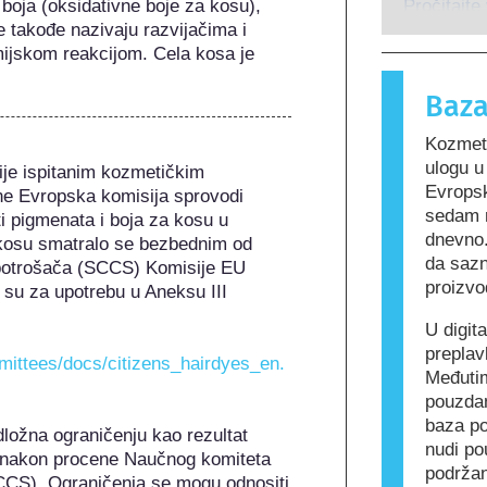
ih boja (oksidativne boje za kosu), 
osobe rea
Pročitajte
e takođe nazivaju razvijačima i 
za većinu
mijskom reakcijom. Cela kosa je 
alergijsku
Kozmetički
Baza
mogu da sa
alergeni z
Kozmeti
nije bezbe
ulogu 
je ispitanim kozmetičkim 
Evropsk
ne Evropska komisija sprovodi 
sedam r
i pigmenata i boja za kosu u 
dnevno.
 kosu smatralo se bezbednim od 
da sazn
potrošača (SCCS) Komisije EU 
proizvo
su za upotrebu u Aneksu III 
U digit
preplav
mmittees/docs/citizens_hairdyes_en.
Međutim
pouzda
baza po
dložna ograničenju kao rezultat 
nudi po
 nakon procene Naučnog komiteta 
podržan
CS). Ograničenja se mogu odnositi 