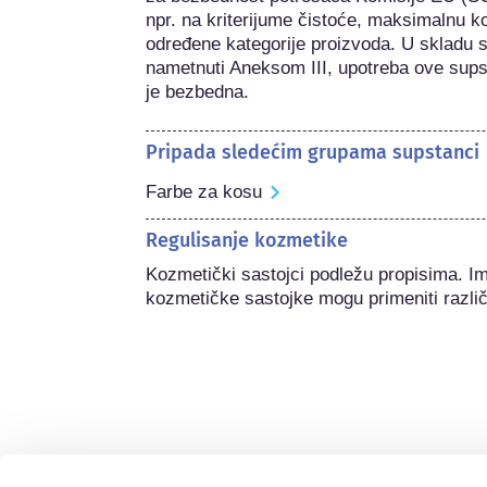
npr. na kriterijume čistoće, maksimalnu ko
određene kategorije proizvoda. U skladu s
nametnuti Aneksom III, upotreba ove sup
je bezbedna.
Pripada sledećim grupama supstanci
Farbe za kosu
Regulisanje kozmetike
Kozmetički sastojci podležu propisima. I
kozmetičke sastojke mogu primeniti različi