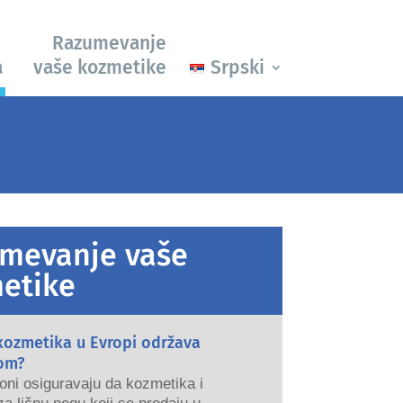
Razumevanje
a
vaše kozmetike
Srpski
mevanje vaše
etike
kozmetika u Evropi održava
om?
oni osiguravaju da kozmetika i