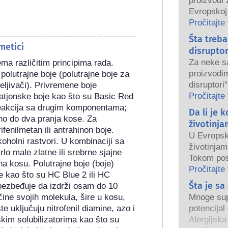
proizvodi 
Evropskoj 
Kompanije,
Pročitajte
organi de
Šta treb
kozmetičk
metici
disrupto
Za neke sa
a različitim principima rada. 
proizvodim
polutrajne boje (polutrajne boje za 
disruptori
beljivači). Privremene boje 
oponašaju
Pročitajte
katjonske boje kao što su Basic Red 
zato što n
 reakcija sa drugim komponentama; 
Da li je 
hormon ne 
dno do dva pranja kose. Za 
životinja
sistem. Mn
fenilmetan ili antrahinon boje. 
U Evropsko
oponašaju
holni rastvori. U kombinaciji sa 
životinjam
malo njih,
o male zlatne ili srebrne sjajne 
Tokom pos
izazivaju 
a kosu. Polutrajne boje (boje) 
što je zab
Pročitajte
Rigorozne
je kao što su HC Blue 2 ili HC 
snagu, ind
Šta je sa
strane kva
bezbeđuje da izdrži osam do 10 
ulagala u i
su kompan
ine svojih molekula, šire u kosu, 
Mnoge sups
u razvoju 
pokrivaju s
e uključuju nitrofenil diamine, azo i 
potencijal
životinjam
potencijal
kim solubilizatorima kao što su 
Alergijska
kozmetički