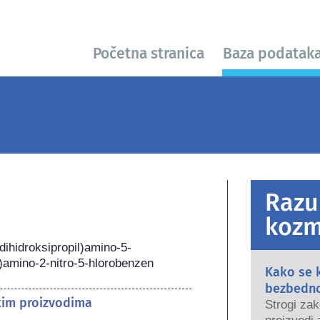
Početna stranica
Baza podatak
Razu
kozm
-dihidroksipropil)amino-5-
il)amino-2-nitro-5-hlorobenzen
Kako se 
bezbedn
kim proizvodima
Strogi zak