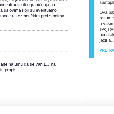
sastoja
ncentraciju ili ograničenja na 
a uslovima koji su eventualno 
Ova baz
stance u kozmetičkim proizvodima 
razumet
u vašim
svojstv
podatak
jezika, 
PRETRA
majte na umu da se van EU na 
ti propisi.