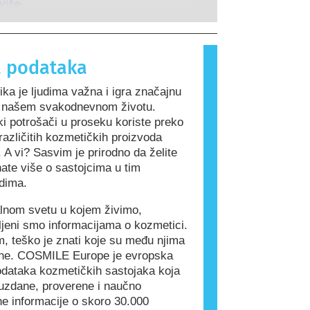
guje na supstance koje su bezopasne
 više
 ljudi. Supstanca koja izaziva
 reakciju naziva se alergen.
 proizvodi i proizvodi za ličnu negu
 podataka
drže sastojke koji mogu biti
a neke ljude. To ne znači da proizvod
ka je ljudima važna i igra značajnu
dan za druge ljude.
u našem svakodnevnom životu.
i potrošači u proseku koriste preko
azličitih kozmetičkih proizvoda
 A vi? Sasvim je prirodno da želite
ate više o sastojcima u tim
dima.
alnom svetu u kojem živimo,
ljeni smo informacijama o kozmetici.
, teško je znati koje su među njima
ne. COSMILE Europe je evropska
dataka kozmetičkih sastojaka koja
uzdane, proverene i naučno
e informacije o skoro 30.000