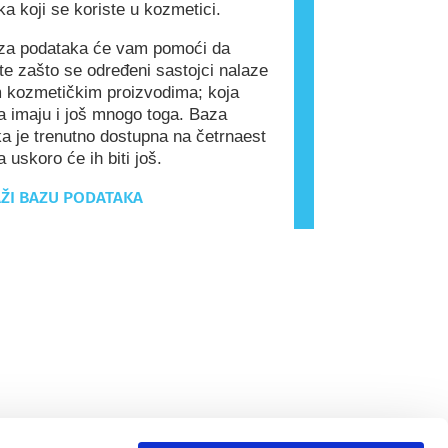
ka koji se koriste u kozmetici.
a podataka će vam pomoći da
e zašto se određeni sastojci nalaze
 kozmetičkim proizvodima; koja
a imaju i još mnogo toga. Baza
a je trenutno dostupna na četrnaest
a uskoro će ih biti još.
ŽI BAZU PODATAKA