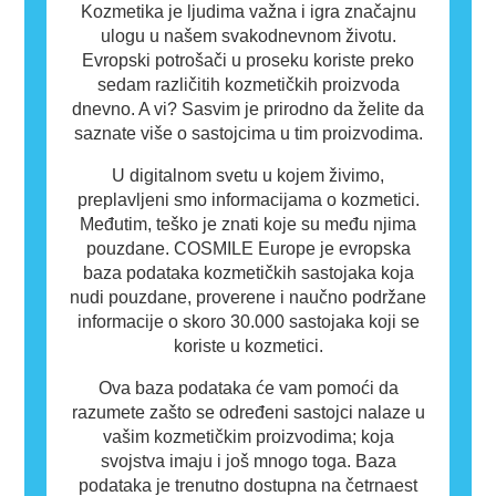
Kozmetika je ljudima važna i igra značajnu
ulogu u našem svakodnevnom životu.
Evropski potrošači u proseku koriste preko
sedam različitih kozmetičkih proizvoda
dnevno. A vi? Sasvim je prirodno da želite da
saznate više o sastojcima u tim proizvodima.
U digitalnom svetu u kojem živimo,
preplavljeni smo informacijama o kozmetici.
Međutim, teško je znati koje su među njima
pouzdane. COSMILE Europe je evropska
baza podataka kozmetičkih sastojaka koja
nudi pouzdane, proverene i naučno podržane
informacije o skoro 30.000 sastojaka koji se
koriste u kozmetici.
Ova baza podataka će vam pomoći da
razumete zašto se određeni sastojci nalaze u
vašim kozmetičkim proizvodima; koja
svojstva imaju i još mnogo toga. Baza
podataka je trenutno dostupna na četrnaest