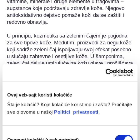
vitamine, minerale i druge elemente u tragovima – 
supstance koje podržavaju zdravlje kože. Njegovo 
antioksidativno dejstvo pomaže koži da se zaštiti i 
redovno obnavlja.

U principu, kozmetika sa zelenim čajem je pogodna 
za sve tipove kože. Međutim, proizvodi za negu kože 
koji sadrže zeleni čaj ispoljavaju svoj efekat posebno 
u slučaju zahtevne i osetljive kože. U šamponima, 
zeleni čaj deluje umirujuće na kožu glave i pročišćava 
masnu kosu.
Pripada sledećim grupama supstanci
Ovaj veb-sajt koristi kolačiće
Antioksidansi
Šta je kolačić? Koje kolačiće koristimo i zašto? Pročitajte
Sastojci za negu kože
sve o ovome u našoj
Politici privatnosti
.
Regulisanje kozmetike
Kozmetički sastojci podležu propisima. Imajte na umu 
Избор
Osnovni kolačići (uvek potrebni)