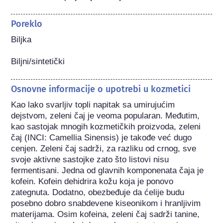
Poreklo
Biljka

Biljni/sintetički
Osnovne informacije o upotrebi u kozmetici
Kao lako svarljiv topli napitak sa umirujućim 
dejstvom, zeleni čaj je veoma popularan. Međutim, 
kao sastojak mnogih kozmetičkih proizvoda, zeleni 
čaj (INCI: Camellia Sinensis) je takođe već dugo 
cenjen. Zeleni čaj sadrži, za razliku od crnog, sve 
svoje aktivne sastojke zato što listovi nisu 
fermentisani. Jedna od glavnih komponenata čaja je 
kofein. Kofein dehidrira kožu koja je ponovo 
zategnuta. Dodatno, obezbeđuje da ćelije budu 
posebno dobro snabdevene kiseonikom i hranljivim 
materijama. Osim kofeina, zeleni čaj sadrži tanine, 