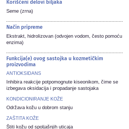
Korišćeni delovi biljaka
Seme (zrna)
Način pripreme
Ekstrakt, hidrolizovan (odvojen vodom, često pomoću 
enzima)
Funkcija(e) ovog sastojka u kozmetičkim
proizvodima
ANTIOKSIDANS
Inhibira reakcije potpomognute kiseonikom, čime se 
izbegava oksidacija i propadanje sastojaka
KONDICIONIRANJE KOŽE
Održava kožu u dobrom stanju
ZAŠTITA KOŽE
Štiti kožu od spoljašnjih uticaja