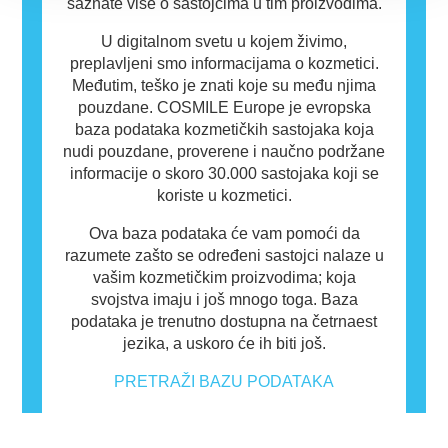
saznate više o sastojcima u tim proizvodima.
U digitalnom svetu u kojem živimo,
preplavljeni smo informacijama o kozmetici.
Međutim, teško je znati koje su među njima
pouzdane. COSMILE Europe je evropska
baza podataka kozmetičkih sastojaka koja
nudi pouzdane, proverene i naučno podržane
informacije o skoro 30.000 sastojaka koji se
koriste u kozmetici.
Ova baza podataka će vam pomoći da
razumete zašto se određeni sastojci nalaze u
vašim kozmetičkim proizvodima; koja
svojstva imaju i još mnogo toga. Baza
podataka je trenutno dostupna na četrnaest
jezika, a uskoro će ih biti još.
PRETRAŽI BAZU PODATAKA