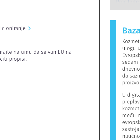
potencija
osobe rea
Pročitajte
proizvoda
bezopasne 
izaziva al
Kozmetički
icioniranje
Baza
mogu da s
alergeni z
Kozmeti
proizvod 
ulogu 
Imajte na umu da se van EU na 
Evropsk
iti propisi.
sedam r
dnevno.
da sazn
proizv
U digit
preplav
kozmeti
među n
evrops
sastoja
naučno