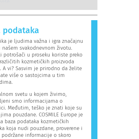
lne endokrine poremećaje.
guje na supstance koje su
 više
.
za većinu ljudi. Supstanca koja
ergijsku reakciju naziva se alergen.
 proizvodi i proizvodi za ličnu negu
 podataka
adrže sastojke koji mogu biti
a neke ljude. To ne znači da
ka je ljudima važna i igra značajnu
nije bezbedan za druge ljude.
u našem svakodnevnom životu.
i potrošači u proseku koriste preko
azličitih kozmetičkih proizvoda
 A vi? Sasvim je prirodno da želite
ate više o sastojcima u tim
odima.
alnom svetu u kojem živimo,
ljeni smo informacijama o
ci. Međutim, teško je znati koje su
jima pouzdane. COSMILE Europe je
ka baza podataka kozmetičkih
ka koja nudi pouzdane, proverene i
 podržane informacije o skoro