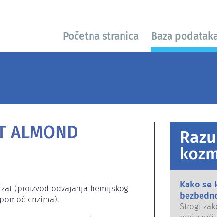
Početna stranica
Baza podatak
T ALMOND
Razu
kozm
Kako se 
lizat (proizvod odvajanja hemijskog 
bezbedn
pomoć enzima).

Strogi zak