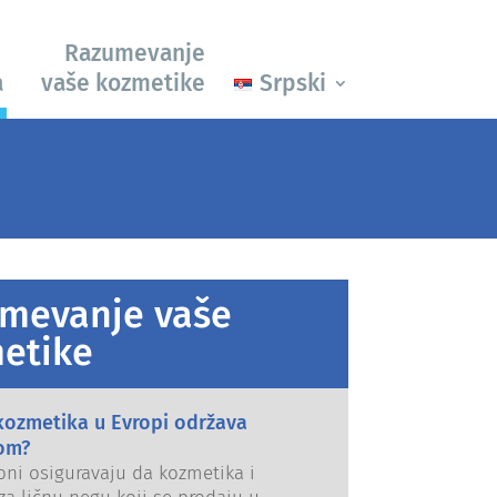
Razumevanje
a
vaše kozmetike
Srpski
mevanje vaše
etike
kozmetika u Evropi održava
om?
oni osiguravaju da kozmetika i