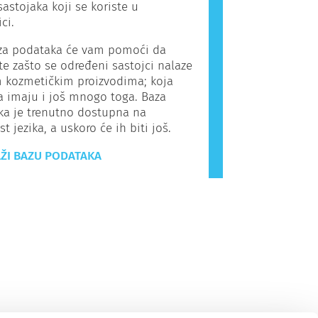
sastojaka koji se koriste u
ci.
a podataka će vam pomoći da
e zašto se određeni sastojci nalaze
 kozmetičkim proizvodima; koja
a imaju i još mnogo toga. Baza
ka je trenutno dostupna na
t jezika, a uskoro će ih biti još.
ŽI BAZU PODATAKA