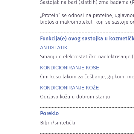
Sastojak na bazi (slatkih) zrna badema (
„Protein“ se odnosi na proteine, uglavnom
biološki makromolekuli koji se sastoje o
Funkcija(e) ovog sastojka u kozmetič
ANTISTATIK
Smanjuje elektrostatičko naelektrisanje (
KONDICIONIRANJE KOSE
Čini kosu lakom za češljanje, gipkom, m
KONDICIONIRANJE KOŽE
Održava kožu u dobrom stanju
Poreklo
Biljni/sintetički