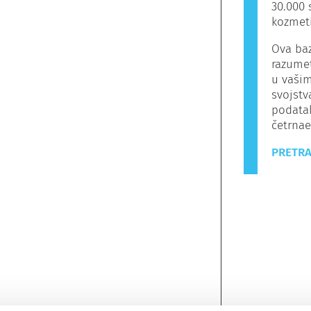
30.000 
kozmeti
Ova baz
razumet
u vašim
svojstv
podata
četrnaes
PRETRA