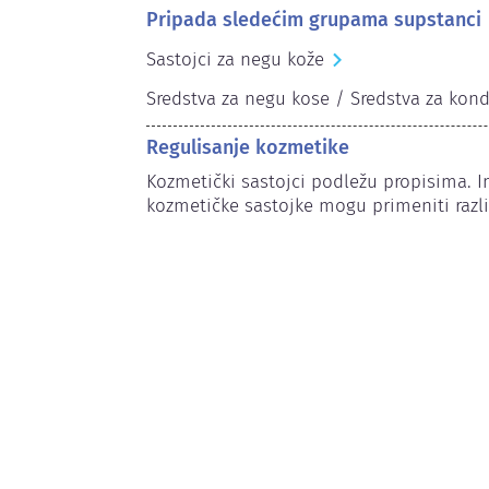
Pripada sledećim grupama supstanci
Sastojci za negu kože
Sredstva za negu kose / Sredstva za kond
Regulisanje kozmetike
Kozmetički sastojci podležu propisima. 
kozmetičke sastojke mogu primeniti različ