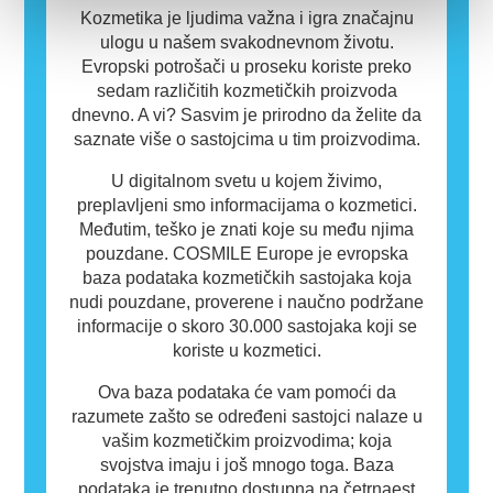
Kozmetika je ljudima važna i igra značajnu
ulogu u našem svakodnevnom životu.
Evropski potrošači u proseku koriste preko
sedam različitih kozmetičkih proizvoda
dnevno. A vi? Sasvim je prirodno da želite da
saznate više o sastojcima u tim proizvodima.
U digitalnom svetu u kojem živimo,
preplavljeni smo informacijama o kozmetici.
Međutim, teško je znati koje su među njima
pouzdane. COSMILE Europe je evropska
baza podataka kozmetičkih sastojaka koja
nudi pouzdane, proverene i naučno podržane
informacije o skoro 30.000 sastojaka koji se
koriste u kozmetici.
Ova baza podataka će vam pomoći da
razumete zašto se određeni sastojci nalaze u
vašim kozmetičkim proizvodima; koja
svojstva imaju i još mnogo toga. Baza
podataka je trenutno dostupna na četrnaest