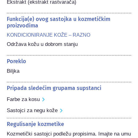
Ekstrakt (ekstrakt rastvarača)
Funkcija(e) ovog sastojka u kozmetičkim
proizvodima
KONDICIONIRANJE KOŽE – RAZNO
Održava kožu u dobrom stanju
Poreklo
Biljka
Pripada sledećim grupama supstanci
Farbe za kosu
Sastojci za negu kože
Regulisanje kozmetike
Kozmetički sastojci podležu propisima. Imajte na umu 