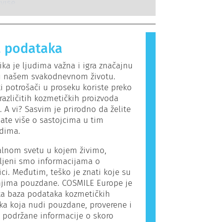
lne endokrine poremećaje.
guje na supstance koje su
 više
.
za većinu ljudi. Supstanca koja
ergijsku reakciju naziva se alergen.
 proizvodi i proizvodi za ličnu negu
 podataka
adrže sastojke koji mogu biti
a neke ljude. To ne znači da
ka je ljudima važna i igra značajnu
nije bezbedan za druge ljude.
u našem svakodnevnom životu.
i potrošači u proseku koriste preko
azličitih kozmetičkih proizvoda
 A vi? Sasvim je prirodno da želite
ate više o sastojcima u tim
odima.
alnom svetu u kojem živimo,
ljeni smo informacijama o
ci. Međutim, teško je znati koje su
jima pouzdane. COSMILE Europe je
ka baza podataka kozmetičkih
ka koja nudi pouzdane, proverene i
 podržane informacije o skoro