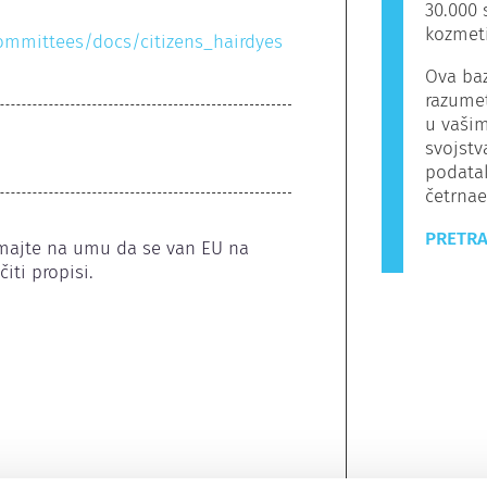
30.000 
kozmeti
committees/docs/citizens_hairdyes
Ova baz
razumet
u vašim
svojstv
podata
četrnaes
PRETRA
Imajte na umu da se van EU na 
iti propisi.