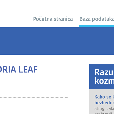
Početna stranica
Baza podatak
ORIA LEAF
Razu
kozm
Kako se 
bezbedn
Strogi zak