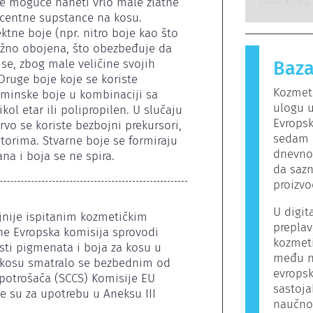
e moguće naneti vrlo male zlatne 
potencija
osobe rea
Pročitajte
proizvoda
escentne supstance na kosu. 
bezopasne 
ktne boje (npr. nitro boje kao što 
izaziva al
ružno obojena, što obezbeđuje da 
Kozmetički
se, zbog male veličine svojih 
Baza
mogu da s
Druge boje koje se koriste 
alergeni z
Kozmeti
iminske boje u kombinaciji sa 
proizvod 
ulogu 
ol etar ili polipropilen. U slučaju 
Evropsk
rvo se koriste bezbojni prekursori, 
sedam r
atorima. Stvarne boje se formiraju 
dnevno.
na i boja se ne spira.
da sazn
proizv
U digit
nije ispitanim kozmetičkim 
preplav
ne Evropska komisija sprovodi 
kozmeti
ti pigmenata i boja za kosu u 
među n
a kosu smatralo se bezbednim od 
evrops
otrošača (SCCS) Komisije EU 
sastoja
 su za upotrebu u Aneksu III 
naučno