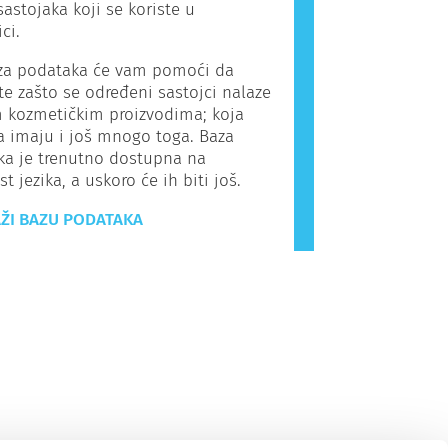
sastojaka koji se koriste u
ci.
a podataka će vam pomoći da
e zašto se određeni sastojci nalaze
 kozmetičkim proizvodima; koja
a imaju i još mnogo toga. Baza
ka je trenutno dostupna na
t jezika, a uskoro će ih biti još.
ŽI BAZU PODATAKA