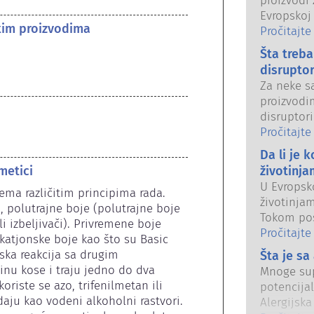
proizvodi 
Evropskoj
kim proizvodima
Kompanije,
Pročitajte
organi de
Šta treb
kozmetičk
disrupto
Za neke s
proizvodi
disruptori
oponašaju
Pročitajte
Samo zato
Da li je 
oponaša h
metici
životinja
naš endok
U Evropsko
ma različitim principima rada. 
uključujuc
životinja
, polutrajne boje (polutrajne boje 
se pokazal
Tokom pos
i izbeljivači). Privremene boje 
uglavnom m
što je zab
Pročitajte
 katjonske boje kao što su Basic 
endokrino
snagu, ind
ska reakcija sa drugim 
bezbednos
Šta je sa
ulagala u 
nu kose i traju jedno do dva 
kvalifikov
Mnoge sup
pionir u r
riste se azo, trifenilmetan ili 
kompanije
potencijal
testiranje
aju kao vodeni alkoholni rastvori. 
pokrivaju 
Alergijska
bezbednos