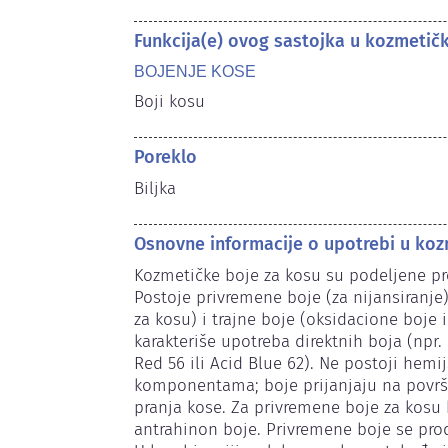
Funkcija(e) ovog sastojka u kozmetič
BOJENJE KOSE
Boji kosu
Poreklo
Biljka
Osnovne informacije o upotrebi u koz
Kozmetičke boje za kosu su podeljene pre
Postoje privremene boje (za nijansiranje)
za kosu) i trajne boje (oksidacione boje il
karakteriše upotreba direktnih boja (npr.
Red 56 ili Acid Blue 62). Ne postoji hemij
komponentama; boje prijanjaju na površi
pranja kose. Za privremene boje za kosu ko
antrahinon boje. Privremene boje se prod