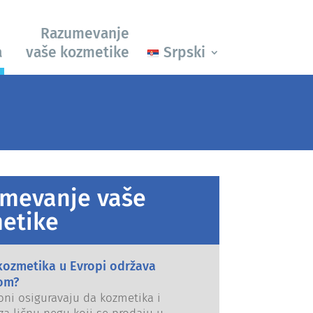
Razumevanje
a
vaše kozmetike
Srpski
mevanje vaše
etike
kozmetika u Evropi održava
om?
oni osiguravaju da kozmetika i