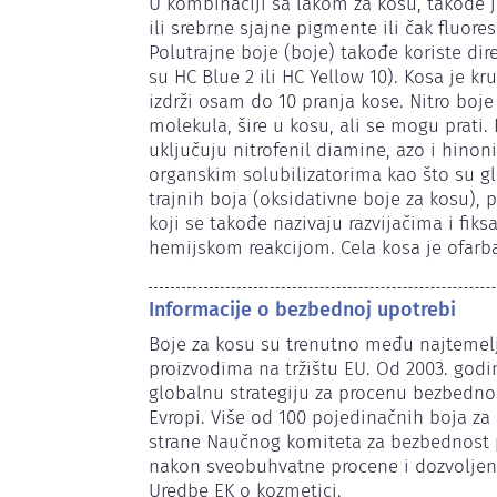
U kombinaciji sa lakom za kosu, takođe j
ili srebrne sjajne pigmente ili čak fluor
Polutrajne boje (boje) takođe koriste dire
su HC Blue 2 ili HC Yellow 10). Kosa je k
izdrži osam do 10 pranja kose. Nitro boje 
molekula, šire u kosu, ali se mogu prati. 
uključuju nitrofenil diamine, azo i hinon
organskim solubilizatorima kao što su glik
trajnih boja (oksidativne boje za kosu), p
koji se takođe nazivaju razvijačima i fiks
hemijskom reakcijom. Cela kosa je ofarba
Informacije o bezbednoj upotrebi
Boje za kosu su trenutno među najtemelj
proizvodima na tržištu EU. Od 2003. godi
globalnu strategiju za procenu bezbednos
Evropi. Više od 100 pojedinačnih boja z
strane Naučnog komiteta za bezbednost p
nakon sveobuhvatne procene i dozvoljene
Uredbe EK o kozmetici.
