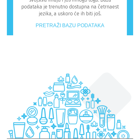
podataka je trenutno dostupna na četrnaest
jezika, a uskoro će ih biti još.
PRETRAŽI BAZU PODATAKA