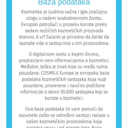
Baza podataka
da proizvod nije bezbedan za druge ljude.
Kozmetika je ljudima važna i igra značajnu
ulogu u našem svakodnevnom životu.
Evropski potrošači u proseku koriste preko
sedam različitih kozmetičkih proizvoda
dnevno. A vi? Sasvim je prirodno da želite da
saznate više o sastojcima u tim proizvodima.
U digitalnom svetu u kojem živimo,
preplavljeni smo informacijama o kozmetici.
Međutim, teško je znati koje su među njima
pouzdane. COSMILE Europe je evropska baza
podataka kozmetičkih sastojaka koja nudi
pouzdane, proverene i naučno podržane
informacije o skoro 30.000 sastojaka koji se
koriste u kozmetici.
Ova baza podataka će vam pomoći da
razumete zašto se određeni sastojci nalaze u
vašim kozmetičkim proizvodima; koja
svojstva imaju i još mnogo toga. Baza