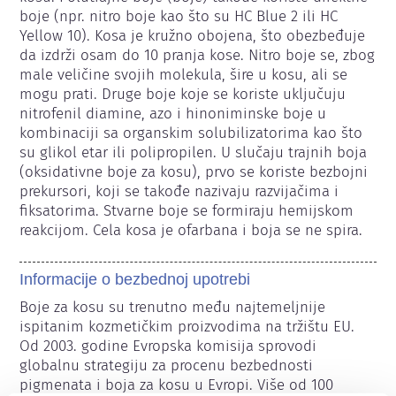
boje (npr. nitro boje kao što su HC Blue 2 ili HC 
Yellow 10). Kosa je kružno obojena, što obezbeđuje 
da izdrži osam do 10 pranja kose. Nitro boje se, zbog 
male veličine svojih molekula, šire u kosu, ali se 
mogu prati. Druge boje koje se koriste uključuju 
nitrofenil diamine, azo i hinoniminske boje u 
kombinaciji sa organskim solubilizatorima kao što 
su glikol etar ili polipropilen. U slučaju trajnih boja 
(oksidativne boje za kosu), prvo se koriste bezbojni 
prekursori, koji se takođe nazivaju razvijačima i 
fiksatorima. Stvarne boje se formiraju hemijskom 
reakcijom. Cela kosa je ofarbana i boja se ne spira.
Informacije o bezbednoj upotrebi
Boje za kosu su trenutno među najtemeljnije 
ispitanim kozmetičkim proizvodima na tržištu EU. 
Od 2003. godine Evropska komisija sprovodi 
globalnu strategiju za procenu bezbednosti 
pigmenata i boja za kosu u Evropi. Više od 100 