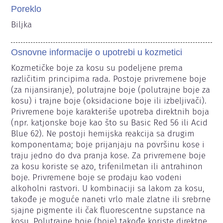
Poreklo
Biljka
Osnovne informacije o upotrebi u kozmetici
Kozmetičke boje za kosu su podeljene prema 
različitim principima rada. Postoje privremene boje 
(za nijansiranje), polutrajne boje (polutrajne boje za 
kosu) i trajne boje (oksidacione boje ili izbeljivači). 
Privremene boje karakteriše upotreba direktnih boja 
(npr. katjonske boje kao što su Basic Red 56 ili Acid 
Blue 62). Ne postoji hemijska reakcija sa drugim 
komponentama; boje prijanjaju na površinu kose i 
traju jedno do dva pranja kose. Za privremene boje 
za kosu koriste se azo, trifenilmetan ili antrahinon 
boje. Privremene boje se prodaju kao vodeni 
alkoholni rastvori. U kombinaciji sa lakom za kosu, 
takođe je moguće naneti vrlo male zlatne ili srebrne 
sjajne pigmente ili čak fluorescentne supstance na 
kosu. Polutrajne boje (boje) takođe koriste direktne 