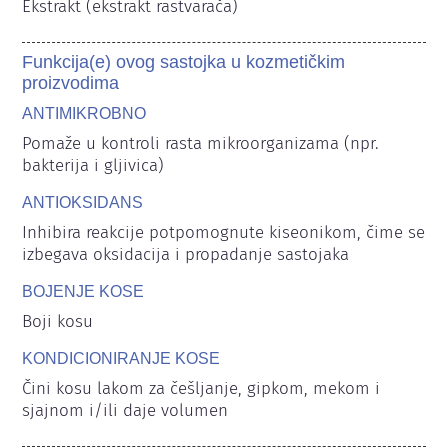
Ekstrakt (ekstrakt rastvarača)
Funkcija(e) ovog sastojka u kozmetičkim
proizvodima
ANTIMIKROBNO
Pomaže u kontroli rasta mikroorganizama (npr. 
bakterija i gljivica)
ANTIOKSIDANS
Inhibira reakcije potpomognute kiseonikom, čime se 
izbegava oksidacija i propadanje sastojaka
BOJENJE KOSE
Boji kosu
KONDICIONIRANJE KOSE
Čini kosu lakom za češljanje, gipkom, mekom i 
sjajnom i/ili daje volumen