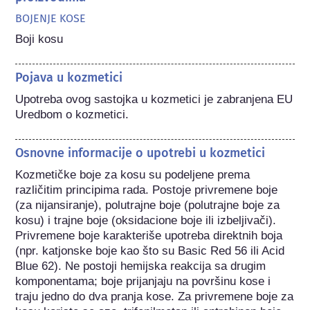
BOJENJE KOSE
Boji kosu
Pojava u kozmetici
Upotreba ovog sastojka u kozmetici je zabranjena EU 
Uredbom o kozmetici.
Osnovne informacije o upotrebi u kozmetici
Kozmetičke boje za kosu su podeljene prema 
različitim principima rada. Postoje privremene boje 
(za nijansiranje), polutrajne boje (polutrajne boje za 
kosu) i trajne boje (oksidacione boje ili izbeljivači). 
Privremene boje karakteriše upotreba direktnih boja 
(npr. katjonske boje kao što su Basic Red 56 ili Acid 
Blue 62). Ne postoji hemijska reakcija sa drugim 
komponentama; boje prijanjaju na površinu kose i 
traju jedno do dva pranja kose. Za privremene boje za 