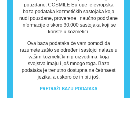
pouzdane. COSMILE Europe je evropska
baza podataka kozmetičkih sastojaka koja
nudi pouzdane, proverene i naučno podržane
informacije o skoro 30.000 sastojaka koji se
koriste u kozmetici.
Ova baza podataka će vam pomoći da
razumete zašto se određeni sastojci nalaze u
vašim kozmetičkim proizvodima; koja
svojstva imaju i još mnogo toga. Baza
podataka je trenutno dostupna na četrnaest
jezika, a uskoro će ih biti još.
PRETRAŽI BAZU PODATAKA