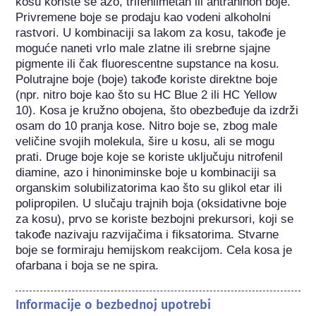
kosu koriste se azo, trifenilmetan ili antrahinon boje. 
Privremene boje se prodaju kao vodeni alkoholni 
rastvori. U kombinaciji sa lakom za kosu, takođe je 
moguće naneti vrlo male zlatne ili srebrne sjajne 
pigmente ili čak fluorescentne supstance na kosu. 
Polutrajne boje (boje) takođe koriste direktne boje 
(npr. nitro boje kao što su HC Blue 2 ili HC Yellow 
10). Kosa je kružno obojena, što obezbeđuje da izdrži 
osam do 10 pranja kose. Nitro boje se, zbog male 
veličine svojih molekula, šire u kosu, ali se mogu 
prati. Druge boje koje se koriste uključuju nitrofenil 
diamine, azo i hinoniminske boje u kombinaciji sa 
organskim solubilizatorima kao što su glikol etar ili 
polipropilen. U slučaju trajnih boja (oksidativne boje 
za kosu), prvo se koriste bezbojni prekursori, koji se 
takođe nazivaju razvijačima i fiksatorima. Stvarne 
boje se formiraju hemijskom reakcijom. Cela kosa je 
ofarbana i boja se ne spira.
Informacije o bezbednoj upotrebi