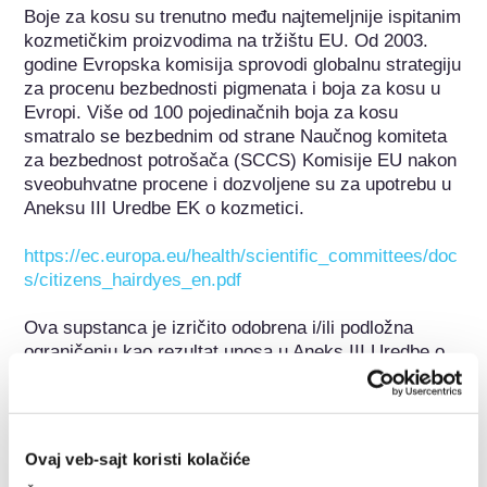
Boje za kosu su trenutno među najtemeljnije ispitanim 
kozmetičkim proizvodima na tržištu EU. Od 2003. 
godine Evropska komisija sprovodi globalnu strategiju 
za procenu bezbednosti pigmenata i boja za kosu u 
Evropi. Više od 100 pojedinačnih boja za kosu 
smatralo se bezbednim od strane Naučnog komiteta 
za bezbednost potrošača (SCCS) Komisije EU nakon 
sveobuhvatne procene i dozvoljene su za upotrebu u 
Aneksu III Uredbe EK o kozmetici.

https://ec.europa.eu/health/scientific_committees/doc
s/citizens_hairdyes_en.pdf
Ova supstanca je izričito odobrena i/ili podložna 
ograničenju kao rezultat unosa u Aneks III Uredbe o 
kozmetici EC nakon procene Naučnog komiteta za 
bezbednost potrošača Komisije EU (SCCS). 
Ograničenja se mogu odnositi npr. na kriterijume 
čistoće, maksimalnu koncentraciju ili ograničenja na 
Ovaj veb-sajt koristi kolačiće
određene kategorije proizvoda. U skladu sa uslovima 