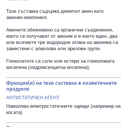
Тази съставка съдържа диметил амин като 
аминен компонент.

Амините обикновено са органични съединения, 
които се получават от амоняк и в които един, два 
или всичките три водородни атома на амоняка са 
заместени с алкилови или арилови групи.

Гликолатите са соли или естери на гликоловата 
киселина (хидроксиоцетна киселина).
Функция(и) на тази съставка в козметичните
продукти
АНТИСТАТИЧЕН АГЕНТ
Намалява електростатичните заряди (например на 
косата)