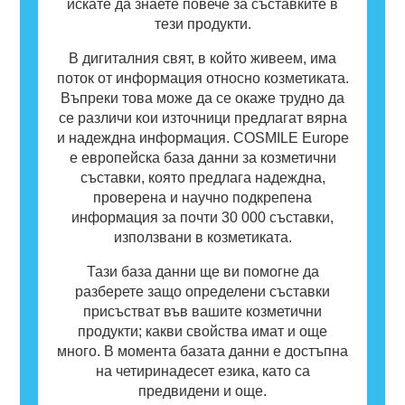
искате да знаете повече за съставките в
тези продукти.
В дигиталния свят, в който живеем, има
поток от информация относно козметиката.
Въпреки това може да се окаже трудно да
се различи кои източници предлагат вярна
и надеждна информация. COSMILE Europe
е европейска база данни за козметични
съставки, която предлага надеждна,
проверена и научно подкрепена
информация за почти 30 000 съставки,
използвани в козметиката.
Тази база данни ще ви помогне да
разберете защо определени съставки
присъстват във вашите козметични
продукти; какви свойства имат и още
много. В момента базата данни е достъпна
на четиринадесет езика, като са
предвидени и още.