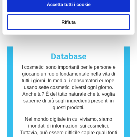
animali per valutare la sicurezza degli
Accetta tutti i cookie
qualificati, che le aziende sono obbligate per
possono potenzialmente provocare una
ingredienti e dei prodotti cosmetici.
legge a effettuare, coprono tutti i potenziali
reazione allergica. Una reazione allergica si
rischi, inclusa la potenziale interferenza con il
verifica quando il sistema immunitario di una
leggi di più
Rifiuta
sistema endocrino.
persona reagisce a sostanze che sono
innocue per la maggior parte delle altre
persone. Una sostanza che provoca una
reazione allergica è chiamata allergene.
Cosmetici e prodotti per la cura della persona
Database
possono contenere ingredienti che potrebbero
risultare allergenici per alcune persone. Ciò
I cosmetici sono importanti per le persone e
non significa che il prodotto non sia sicuro da
giocano un ruolo fondamentale nella vita di
utilizzare per gli altri.
tutti i giorni. In media, i consumatori europei
usano sette cosmetici diversi ogni giorno.
Anche tu? È del tutto naturale che tu voglia
saperne di più sugli ingredienti presenti in
questi prodotti.
Nel mondo digitale in cui viviamo, siamo
inondati di informazioni sui cosmetici.
Tuttavia, può essere difficile capire quali fonti