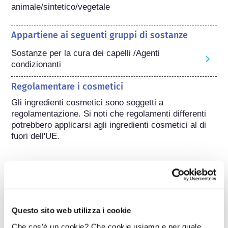
animale/sintetico/vegetale
Appartiene ai seguenti gruppi di sostanze
Sostanze per la cura dei capelli /Agenti
condizionanti
Regolamentare i cosmetici
Gli ingredienti cosmetici sono soggetti a 
regolamentazione. Si noti che regolamenti differenti 
potrebbero applicarsi agli ingredienti cosmetici al di 
fuori dell'UE.
Capire i cosmetici
Questo sito web utilizza i cookie
Come viene garantita la sicurezza dei
Che cos’è un cookie? Che cookie usiamo e per quale