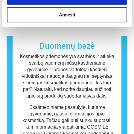
įvertinti kosmetikos ingredientų ir gaminių
įmonės teisiškai privalo atlikti, apima visą
atsiranda, kai žmogaus imuninė sistema
saugumą.
galimą riziką, įskaitant galimus endokrininės
reaguoja į medžiagas, kurios yra
plačiau
Atmesti
sistemos sutrikimus.
nekenksmingos daugumai žmonių. Medžiaga,
sukelianti alerginę reakciją, vadinama
alergenu. Kosmetikos ir asmens priežiūros
gaminiuose gali būti ingredientų, kurie kai
kuriems žmonėms gali sukelti alergiją. Tai
Duomenų bazė
nereiškia, kad produktas nėra saugus naudoti
kitiems.
Kosmetikos priemonės yra svarbios ir atlieka
svarbų vaidmenį mūsų kasdieniame
gyvenime. Europos vartotojai kasdien
vidutiniškai naudoja daugiau nei septynias
skirtingas kosmetikos priemones. Jūs taip
pat? Natūralu, kad norite daugiau sužinoti
apie šių produktų sudedamąsias dalis.
Skaitmeniniame pasaulyje, kuriame
gyvename, gausu informacijos apie
kosmetiką. Tačiau gali būti sunku suprasti,
kuri informacija yra patikima. COSMILE
Europe yra Europos kosmetikos sudedamųjų