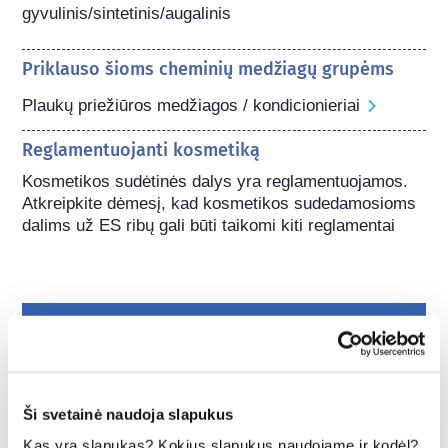
gyvulinis/sintetinis/augalinis
Priklauso šioms cheminių medžiagų grupėms
Plaukų priežiūros medžiagos / kondicionieriai
Reglamentuojanti kosmetiką
Kosmetikos sudėtinės dalys yra reglamentuojamos. 
Atkreipkite dėmesį, kad kosmetikos sudedamosioms 
dalims už ES ribų gali būti taikomi kiti reglamentai
Suprasti apie savo
kosmetiką
Ši svetainė naudoja slapukus
Kaip Europoje užtikrinama kosmetikos
Kas yra slapukas? Kokius slapukus naudojame ir kodėl?