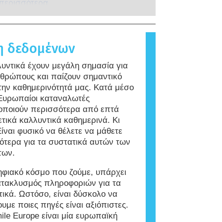
είες, και διεξάγονται από ειδικά
αν το ανοσοποιητικό σύστημα ενός
 περισσότερα
 των συστατικών και των
ένους επιστήμονες. Καλύπτουν
τιδρά σε ουσίες που για την
ν καλλυντικών.
λους τους πιθανούς κινδύνους,
α του πληθυσμού είναι αβλαβείς.
αμβανομένης της πιθανής
 που προκαλεί αλλεργική αντίδραση
η δεδομένων
κής διαταραχής.
ι αλλεργιογόνο. Τα καλλυντικά και
τα προσωπικής φροντίδας μπορεί
λυντικά έχουν μεγάλη σημασία για
ουν συστατικά που ενδεχομένως να
νθρώπους και παίζουν σημαντικό
εργιογόνα για ορισμένα άτομα.
την καθημερινότητά μας. Κατά μέσο
ίνει ότι το προϊόν είναι ασφαλές για
 Ευρωπαίοι καταναλωτές
ό άλλα άτομα.
οποιούν περισσότερα από επτά
τικά καλλυντικά καθημερινά. Κι
Είναι φυσικό να θέλετε να μάθετε
ότερα για τα συστατικά αυτών των
των.
ηφιακό κόσμο που ζούμε, υπάρχει
ατακλυσμός πληροφοριών για τα
τικά. Ωστόσο, είναι δύσκολο να
υμε ποιες πηγές είναι αξιόπιστες.
ile Europe είναι μία ευρωπαϊκή