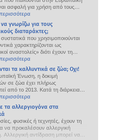
κά που πωλούνται στην Ευρωπαϊκή
αι ασφαλή για χρήση από τους
 Οι εταιρείες και οι εθνικές και
 περισσότερα
ς ρυθμιστικές αρχές μοιράζονται
 να γνωρίζω για τους
η για την ασφάλεια των καλλυντικών
ικούς διαταράκτες;
ν.
συστατικά που χρησιμοποιούνται
ντικά χαρακτηρίζονται ως
ικοί αναστολείς» διότι έχουν τη
α να μιμούνται κάποιες ιδιότητες
 περισσότερα
ών μας. Ωστόσο επειδή αυτά τα
ται τα καλλυντικά σε ζώα; Οχι!
 έχουν τη δυνατότητα να μιμηθούν
ωπαϊκή Ένωση, η δοκιμή
η, δεν σημαίνει ότι θα διαταράξουν
ών σε ζώα έχει πλήρως
ινικό μας σύστημα. Πολλές ουσίες,
εί από το 2013. Κατά τη διάρκεια
αμβανομένων των φυσικών,
ταίων 30 ετών, πριν από τη θέσπιση
 περισσότερα
 τις ανθρώπινες ορμόνες. Ελάχιστες
κριμένης νομοθεσίας, η βιομηχανία
με τα αλλεργιογόνα στα
αυτές, κυρίως σε ισχυρά φάρμακα,
ών και προσωπικής φροντίδας έχει
κά
ξει ότι προκαλούν διαταραχές του
 σημαντικά σε έρευνα και ανάπτυξη
κού συστήματος. Οι αξιολογήσεις
σίες, φυσικές ή τεχνητές, έχουν τη
νου να δημιουργήσει πρωτοπόρες
 των προϊόντων διενεργούνται με
τα να προκαλέσουν αλλεργική
κές μεθόδους δοκιμής που δεν
ριτήρια, είναι υποχρεωτικές για
. Αλλεργική αντίδραση μπορεί να
 ζώα, με σκοπό την αξιολόγηση της