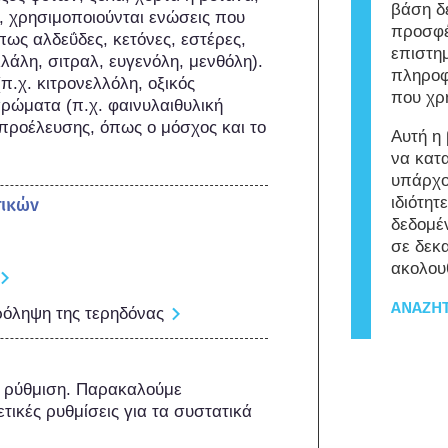
βάση δ
, χρησιμοποιούνται ενώσεις που 
προσφέ
ς αλδεΰδες, κετόνες, εστέρες, 
επιστη
λάλη, σιτραλ, ευγενόλη, μενθόλη). 
πληροφ
.χ. κιτρονελλόλη, οξικός 
που χρ
ρώματα (π.χ. φαινυλαιθυλική 
προέλευσης, όπως ο μόσχος και το 
Αυτή η
να κατ
υπάρχο
ιδιότητ
τικών
δεδομέ
σε δεκ
ακολου
ΑΝΑΖΉΤ
πρόληψη της τερηδόνας
ε ρύθμιση. Παρακαλούμε 
τικές ρυθμίσεις για τα συστατικά 