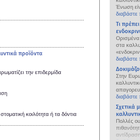
καλλυντι
Ένωση είν
ανθρώπους.
διαβάστε
ευρωπαϊκέ
Τι πρέπει
την ευθύν
ενδοκριν
προϊόντω
Ορισμένα 
στα καλλυ
«ενδοκριν
λυντικά προϊόντα
δυνατότητ
διαβάστε
των ορμον
Δοκιμάζον
αρωματίζει την επιδερμίδα
συστατικά
Στην Ευρ
μια ορμόν
καλλυντικ
το ενδοκρ
απαγορευτ
αση
συμπεριλ
των τελευ
διαβάστε
μιμούνται
της συγκε
Σχετικά 
όμως από 
καλλυντικ
καλλυντι
έχουν δεί
 στοματική κοιλότητα ή τα δόντια
επενδύσει
ενδοκρινι
Πολλές ου
προκειμέ
ασφαλείας
πιθανότη
εναλλακτι
αυστηρά κ
αντίδραση
εμπλέκουν