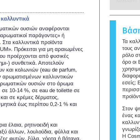
όλες εταιρ
συμβεί ότ
διαβάστε
ασφάλειας
καταρτισμ
ατόμου αν
προϊόντω
εκτενώς ό
πλειοψηφί
 καλλυντικά
συμπεριλ
Μια ουσία
ματικών ουσιών αναφέρονται 
Βάσ
ενδοκρινι
ονομάζετα
αρωματικοί παράγοντες» ή 
τα προϊόν
Τα καλ
 Στα καλλυντικά προϊόντα 
να περιέχ
τους α
UM». Πρόκειται για μη αραιωμένες 
είναι αλλ
ρόλο σ
ου προέρχονται από φυσικές 
Αυτό σημα
όρο οι
ι-) συνθετικά. Αποτελούν 
χρήση απ
χρησιμ
 και κολωνιών (eau de parfum, 
διαφορε
λων αρωματισμένων καλλυντικών 
εσείς; 
αρωματικών ουσιών στο άρωμα 
περισσ
σε 10-14 %, σε eau de toilette σε 
προϊόν
και σε κρέμες δέρματος, 
μητικά έως περίπου 0,2-1 % και 
Στον ψ
ένας κ
καλλυν
α έλαια, ρητινοειδή και 
γνωρίζο
αξύ άλλων, λουλούδια, φύλλα και 
Η Cosm
ζες φυτών, ξύλα, χόρτα ή βότανα, 