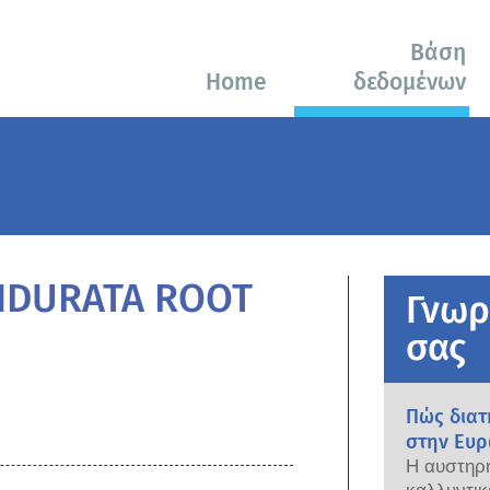
Βάση
Home
δεδομένων
NDURATA ROOT
Γνωρ
σας
Πώς διατ
στην Ευρ
Η αυστηρή