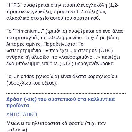
Η "PG" αναφέρεται στην προπυλενογλυκόλη (1,2-
προπυλενογλυκόλη, προπανο-1,2-διόλη) ως 
αλκοολικό στοιχείο αυτού του συστατικού.

Το "Trimonium..." (τριμόνιο) αναφέρεται σε ένα άλας 
τεταρτοταγούς τριμεθυλαμμωνίου, συχνά με βάση 
λιπαρές αμίνες. Παραδείγματα: Το 
«στεαρτριμόνιο...» περιέχει μια στεαρυλ-(C18-) 
ανθρακική αλυσίδα∙ το «λαυροτριμόνο…» περιέχει 
ένα υπόλειμμα λαυρυλ-(C12-) υδρογονάνθρακα.

Τα Chlorides (χλωρίδια) είναι άλατα υδροχλωρίου 
(υδροχλωρικού οξέος).
Δράση (-εις) του συστατικού στα καλλυντικά
προϊόντα
ΑΝΤΙΣΤΑΤΙΚΟ
Μειώνει τα ηλεκτροστατικά φορτία (π.χ. των 
μαλλιών)