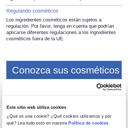
Regulando cosméticos
Los ingredientes cosméticos están sujetos a 
regulación. Por favor, tenga en cuenta que podrían 
aplicarse diferentes regulaciones a los ingredientes 
cosméticos fuera de la UE.
Conozca sus cosméticos
¿Cómo se garantiza la seguridad de los
cosméticos en Europa?
La estricta legislación garantiza que los
cosméticos que se vendan en la Unión
Este sitio web utiliza cookies
Europea sean seguros para las personas. Las
¿Qué es una cookie? ¿Qué cookies utilizamos y por
empresas y las autoridades reguladoras
leer más
qué? Lea todo esto en nuestra
Política de cookies
nacionales y europeas tienen la