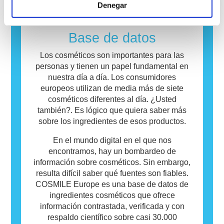
Denegar
sustancia que causa una reacción alérgica se
llama alérgeno. Los cosméticos y productos
de cuidado personal pueden contener
Base de datos
ingredientes que pueden resultar alergénicos
para algunas personas. Esto no significa que
Los cosméticos son importantes para las
el producto no sea seguro para que otros lo
personas y tienen un papel fundamental en
utilicen.
nuestra día a día. Los consumidores
europeos utilizan de media más de siete
cosméticos diferentes al día. ¿Usted
también?. Es lógico que quiera saber más
sobre los ingredientes de esos productos.
En el mundo digital en el que nos
encontramos, hay un bombardeo de
información sobre cosméticos. Sin embargo,
resulta difícil saber qué fuentes son fiables.
COSMILE Europe es una base de datos de
ingredientes cosméticos que ofrece
información contrastada, verificada y con
respaldo científico sobre casi 30.000