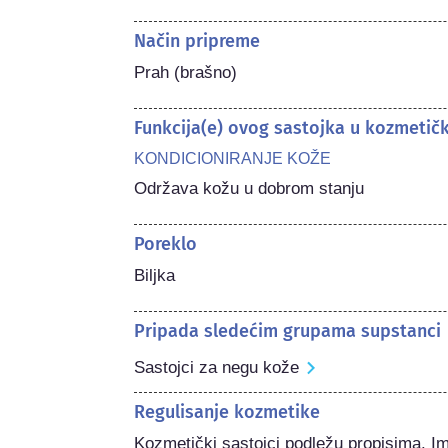
Način pripreme
Prah (brašno)
Funkcija(e) ovog sastojka u kozmetič
KONDICIONIRANJE KOŽE
Održava kožu u dobrom stanju
Poreklo
Biljka
Pripada sledećim grupama supstanci
Sastojci za negu kože
Regulisanje kozmetike
Kozmetički sastojci podležu propisima. I