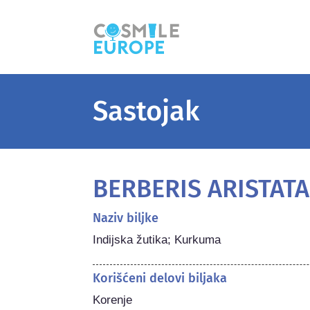
Sastojak
BERBERIS ARISTAT
Naziv biljke
Indijska žutika; Kurkuma
Korišćeni delovi biljaka
Korenje