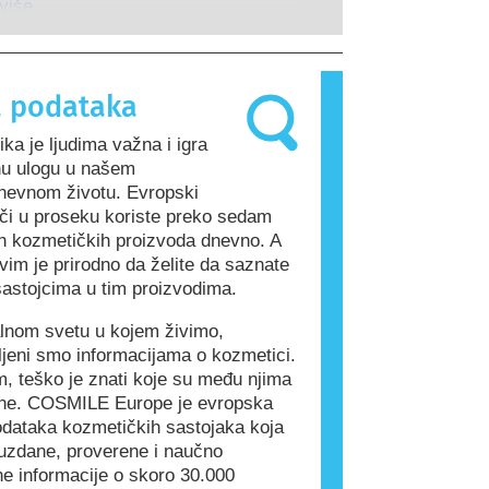
guje na supstance koje su bezopasne
 više
 ljudi. Supstanca koja izaziva
 reakciju naziva se alergen.
 proizvodi i proizvodi za ličnu negu
 podataka
drže sastojke koji mogu biti
a neke ljude. To ne znači da proizvod
ka je ljudima važna i igra
dan za druge ljude.
nu ulogu u našem
nevnom životu. Evropski
či u proseku koriste preko sedam
tih kozmetičkih proizvoda dnevno. A
vim je prirodno da želite da saznate
sastojcima u tim proizvodima.
alnom svetu u kojem živimo,
ljeni smo informacijama o kozmetici.
, teško je znati koje su među njima
ne. COSMILE Europe je evropska
dataka kozmetičkih sastojaka koja
uzdane, proverene i naučno
e informacije o skoro 30.000