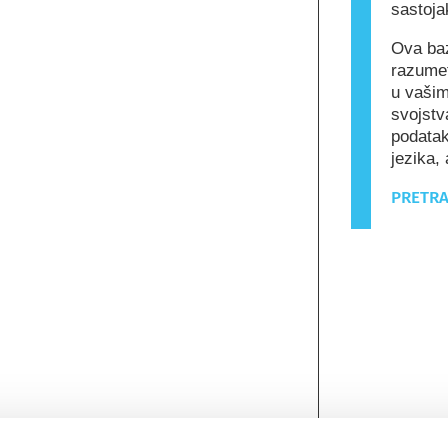
sastoja
Ova baz
razumet
u vašim
svojstv
podatak
jezika, 
PRETRA