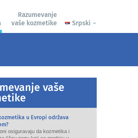
Razumevanje
a
vaše kozmetike
Srpski
mevanje vaše
etike
kozmetika u Evropi održava
om?
oni osiguravaju da kozmetika i