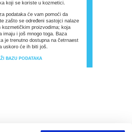
ka koji se koriste u kozmetici.
a podataka će vam pomoći da
e zašto se određeni sastojci nalaze
 kozmetičkim proizvodima; koja
a imaju i još mnogo toga. Baza
a je trenutno dostupna na četrnaest
a uskoro će ih biti još.
ŽI BAZU PODATAKA