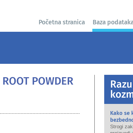
Početna stranica
Baza podatak
A ROOT POWDER
Razu
kozm
Kako se 
bezbedn
Strogi zak