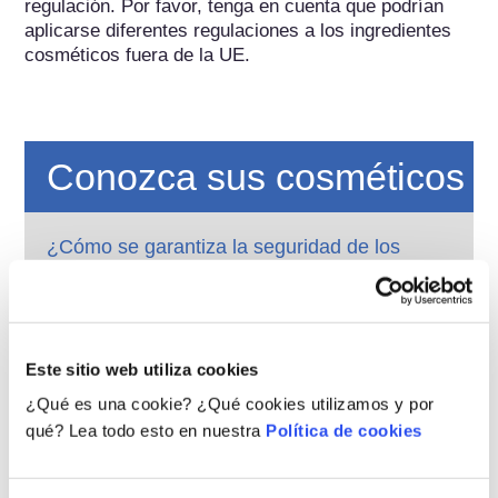
regulación. Por favor, tenga en cuenta que podrían 
aplicarse diferentes regulaciones a los ingredientes 
cosméticos fuera de la UE.
Conozca sus cosméticos
¿Cómo se garantiza la seguridad de los
cosméticos en Europa?
La estricta legislación garantiza que los
cosméticos que se vendan en la Unión
Europea sean seguros para las personas. Las
Este sitio web utiliza cookies
empresas y las autoridades reguladoras
leer más
nacionales y europeas tienen la
¿Qué es una cookie? ¿Qué cookies utilizamos y por
¿Qué debo saber sobre los disruptores
responsabilidad compartida de garantizar la
endocrinos?
qué? Lea todo esto en nuestra
Política de cookies
seguridad de los productos cosméticos.
Se ha afirmado que algunos ingredientes
utilizados en los productos cosméticos son